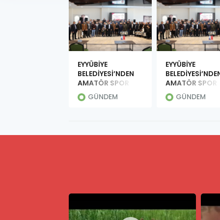
EYYÜBİYE
EYYÜBİYE
BELEDİYESİ’NDEN
BELEDİYESİ’NDE
AMATÖR SPOR
AMATÖR SPOR
KULÜPLERİNE
KULÜPLERİNE
GÜNDEM
GÜNDEM
ÖNEMLİ DESTEK
ÖNEMLİ DESTEK