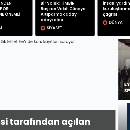
İ’NDEN
Bir Soluk: TİMBİR
insani yardı
SPOR
Başkan Vekili Cüneyd
kuruluşlarına 
NE ÖNEMLİ
Altıparmak aday
çağrısı
adayı oldu.
DÜNYA
M
SİYASET
EY
SP