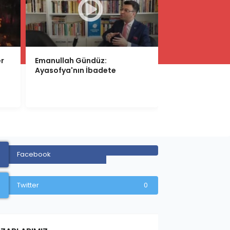
r
Emanullah Gündüz:
Cennet Anneler
Ayasofya'nın İbadete
Ormanı
Açılması
Facebook
Twitter
0