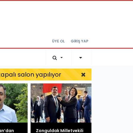
ÜYE OL
GİRİŞ YAP
kapalı salon yapılıyor
han’dan
Zonguldak Milletvekili