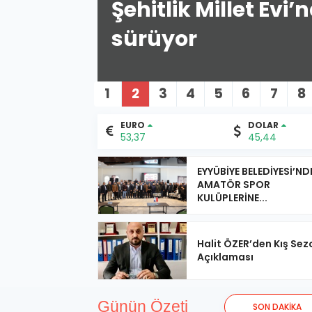
ları
EYYÜBİYE BELE
KULÜPLERİNE Ö
1
2
3
4
5
6
7
8
EURO
DOLAR
53,37
45,44
EYYÜBİYE BELEDİYESİ’ND
AMATÖR SPOR
KULÜPLERİNE...
Halit ÖZER’den Kış Se
Açıklaması
Günün Özeti
SON DAKİKA