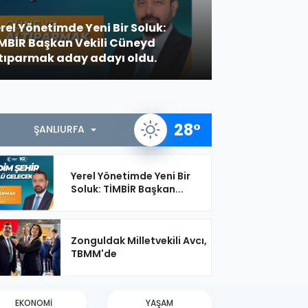
EYYÜBİYE BELEDİYESİ’NDEN
rel Yönetimde Yeni Bir Soluk:
KULÜPLERİNE ÖNEMLİ DESTE
MBİR Başkan Vekili Cüneyd
Halit ÖZER’de
tıparmak aday adayı oldu.
Açıklaması
28
°
ŞANLIURFA
Yerel Yönetimde Yeni Bir
Soluk: TİMBİR Başkan...
Zonguldak Milletvekili Avcı,
TBMM'de
EKONOMİ
YAŞAM