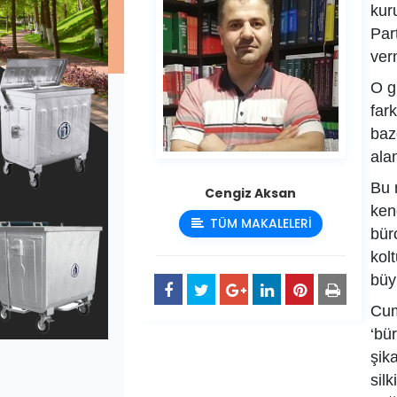
kuru
Part
ver
O g
far
baz
ala
Bu 
Cengiz Aksan
ken
TÜM MAKALELERİ
bür
kol
büy
Cum
‘bü
şik
silk