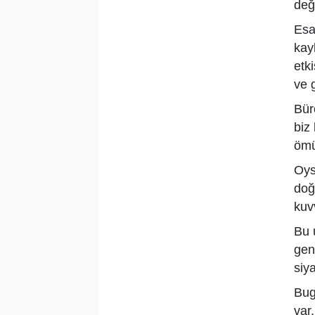
deği
Esa
kay
etk
ve 
Büro
biz
ömü
Oysa
doğ
kuv
Bu 
gen
siy
Bug
var.