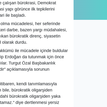
ile çalışan bürokrasi, Demokrat
asi yapı görünce ilk tepkilerini
i ile başladı.
olma mücadelesi, her seferinde
keri darbe, bazen yargı müdahalesi,
ıkan bürokratik direnç, siyasetin
l olarak durdu.
akkümü ile mücadele içinde buldular
ip Erdoğan da tutunmak için önce
ılar. Turgut Özal Başbakanlık
dir
" açıklamasıyla sorunun
tibaren, kendi tanımlamasıyla
 bile, bürokratik oligarşiden
dahi bürokratik oligarşiden yaka
tutamaz
." diye dertlenmesi yersiz