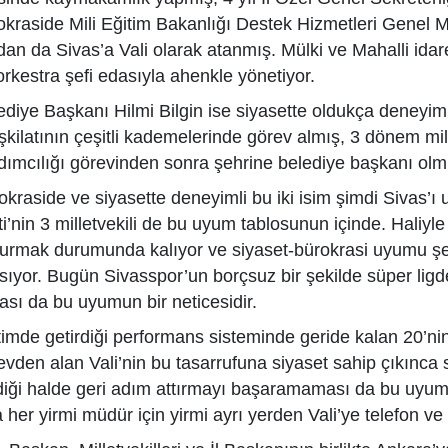
okraside Mili Eğitim Bakanlığı Destek Hizmetleri Genel 
dan da Sivas’a Vali olarak atanmış. Mülki ve Mahalli idare
 orkestra şefi edasıyla ahenkle yönetiyor.
ediye Başkanı Hilmi Bilgin ise siyasette oldukça deneyiml
teşkilatının çeşitli kademelerinde görev almış, 3 dönem mi
dımcılığı görevinden sonra şehrine belediye başkanı olmu
okraside ve siyasette deneyimli bu iki isim şimdi Sivas’ı u
ti’nin 3 milletvekili de bu uyum tablosunun içinde. Haliyle
urmak durumunda kalıyor ve siyaset-bürokrasi uyumu şehr
sıyor. Bugün Sivasspor’un borçsuz bir şekilde süper lig
ası da bu uyumun bir neticesidir.
timde getirdiği performans sisteminde geride kalan 20’n
evden alan Vali’nin bu tasarrufuna siyaset sahip çıkınca
diği halde geri adım attırmayı başaramaması da bu uyumu
 her yirmi müdür için yirmi ayrı yerden Vali’ye telefon ve 