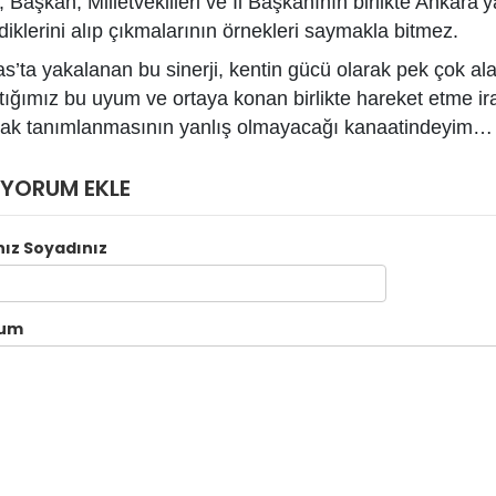
, Başkan, Milletvekilleri ve İl Başkanının birlikte Ankara’
ediklerini alıp çıkmalarının örnekleri saymakla bitmez.
as’ta yakalanan bu sinerji, kentin gücü olarak pek çok ala
tığımız bu uyum ve ortaya konan birlikte hareket etme ira
rak tanımlanmasının yanlış olmayacağı kanaatindeyim…
YORUM EKLE
nız Soyadınız
rum