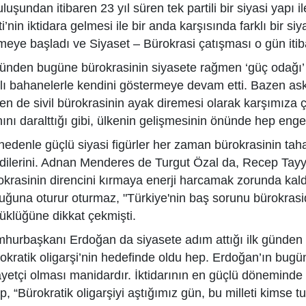
luşundan itibaren 23 yıl süren tek partili bir siyasi yapı 
i’nin iktidara gelmesi ile bir anda karşısında farklı bir siy
meye başladı ve Siyaset – Bürokrasi çatışması o gün itibar
ünden bugüne bürokrasinin siyasete rağmen ‘güç odağı’ 
klı bahanelerle kendini göstermeye devam etti. Bazen as
en de sivil bürokrasinin ayak diremesi olarak karşımıza ç
nını daralttığı gibi, ülkenin gelişmesinin önünde hep enge
nedenle güçlü siyasi figürler her zaman bürokrasinin tah
dilerini. Adnan Menderes de Turgut Özal da, Recep Tayy
okrasinin direncini kırmaya enerji harcamak zorunda kald
tuğuna oturur oturmaz, "
Türkiye'nin baş sorunu bürokrasi
üklüğüne dikkat çekmişti.
hurbaşkanı Erdoğan da siyasete adım attığı ilk günden i
rokratik oligarşi’nin hedefinde oldu hep. Erdoğan’ın bugün
ayetçi olması manidardır. İktidarının en güçlü döneminde 
ip, “Bürokratik oligarşiyi
aştığımız gün, bu milleti kimse 