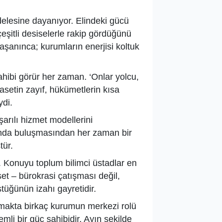
lesine dayanıyor. Elindeki gücü
şitli desiselerle rakip gördüğünü
yaşanınca; kurumların enerjisi koltuk
 sahibi görür her zaman. ‘Onlar yolcu,
yasetin zayıf, hükümetlerin kısa
di.
şarılı hizmet modellerini
sında buluşmasından her zaman bir
tür.
 Konuyu toplum bilimci üstadlar en
set – bürokrasi çatışması değil,
üğünün izahı gayretidir.
rmakta birkaç kurumun merkezi rolü
nemli bir güç sahibidir. Ayın şekilde