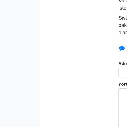
Vali
ist
Siv
bak
ola
Adı
Yo