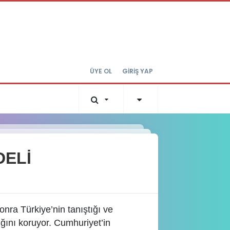
ÜYE OL
GİRİŞ YAP
DELİ
onra Türkiye’nin tanıştığı ve
lığını koruyor. Cumhuriyet’in