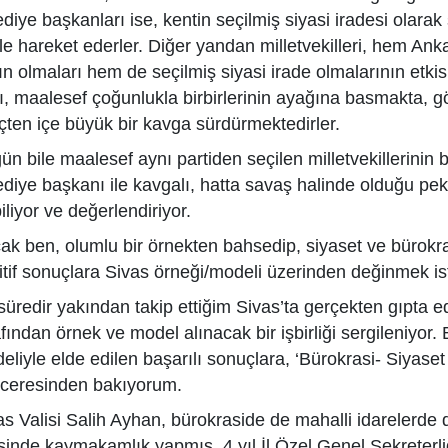
ediye başkanları ise, kentin seçilmiş siyasi iradesi olara
le hareket ederler. Diğer yandan milletvekilleri, hem Ank
ın olmaları hem de seçilmiş siyasi irade olmalarının etkis
ı, maalesef çoğunlukla birbirlerinin ayağına basmakta, 
içten içe büyük bir kavga sürdürmektedirler.
n bile maalesef aynı partiden seçilen milletvekillerinin bi
ediye başkanı ile kavgalı, hatta savaş halinde olduğu pek
biliyor ve değerlendiriyor.
ak ben, olumlu bir örnekten bahsedip, siyaset ve bürokrasi
itif sonuçlara Sivas örneği/modeli üzerinden değinmek is
 süredir yakından takip ettiğim Sivas’ta gerçekten gıpta e
fından örnek ve model alınacak bir işbirliği sergileniyor. 
eliyle elde edilen başarılı sonuçlara, ‘Bürokrasi- Siyaset 
ceresinden bakıyorum.
s Valisi Salih Ayhan, bürokraside de mahalli idarelerde de
esinde kaymakamlık yapmış, 4 yıl İl Özel Genel Sekreter