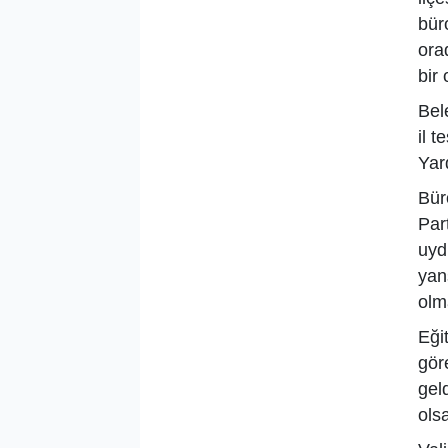
bür
ora
bir
Bel
il 
Yar
Bür
Par
uyd
yan
olm
Eği
gör
gel
olsa