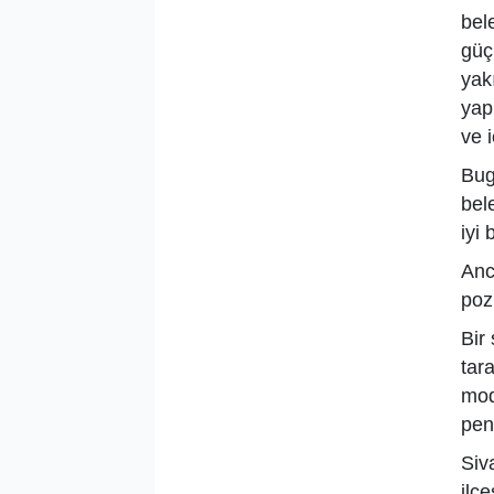
bel
güç
yak
yap
ve 
Bugü
bel
iyi 
Anc
poz
Bir
tara
mod
pen
Siva
ilç