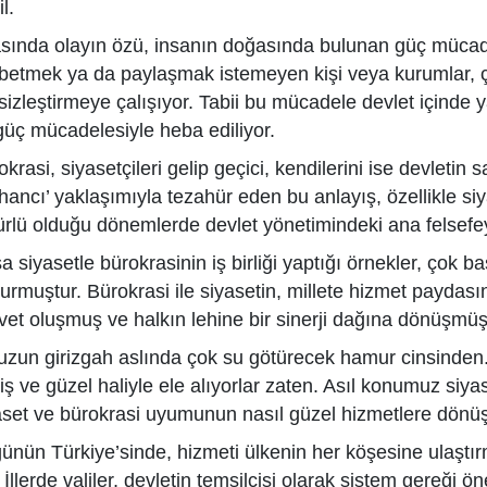
l.
sında olayın özü, insanın doğasında bulunan güç mücade
betmek ya da paylaşmak istemeyen kişi veya kurumlar, çe
isizleştirmeye çalışıyor. Tabii bu mücadele devlet içinde 
güç mücadelesiyle heba ediliyor.
krasi, siyasetçileri gelip geçici, kendilerini ise devletin
 hancı’ yaklaşımıyla tezahür eden bu anlayış, özellikle si
rlü olduğu dönemlerde devlet yönetimindeki ana felsefey
 siyasetle bürokrasinin iş birliği yaptığı örnekler, çok ba
urmuştur. Bürokrasi ile siyasetin, millete hizmet payda
vet oluşmuş ve halkın lehine bir sinerji dağına dönüşmüş
uzun girizgah aslında çok su götürecek hamur cinsinden.
iş ve güzel haliyle ele alıyorlar zaten. Asıl konumuz siya
aset ve bürokrasi uyumunun nasıl güzel hizmetlere dönüşt
ünün Türkiye’sinde, hizmeti ülkenin her köşesine ulaştı
 İllerde valiler, devletin temsilcisi olarak sistem gereği ö