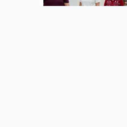
Öğre
yılı
progr
EBA 
başl
karş