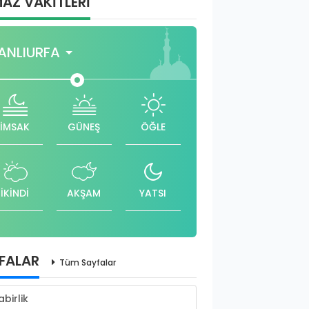
AZ VAKİTLERİ
ANLIURFA
İMSAK
GÜNEŞ
ÖĞLE
İKİNDİ
AKŞAM
YATSI
FALAR
Tüm Sayfalar
abirlik