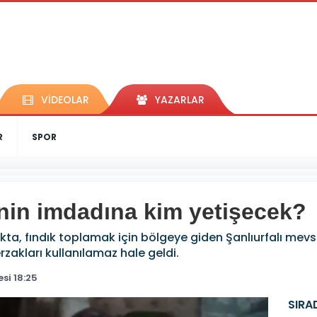
VİDEOLAR
YAZARLAR
R
SPOR
rinin imdadına kim yetişecek?
, fındık toplamak için bölgeye giden Şanlıurfalı mevsiml
erzakları kullanılamaz hale geldi.
si 18:25
SIRA