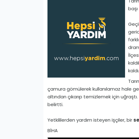
Tarı
başı
Geçim
gerid
farkl
dram
İlçes
kaldı
kaldı
Tarım
çamura gömülerek kullanılamaz hale geld
altından çıkarıp temizlemek için uğraştı.
belirtti.
Yetkililerden yardım isteyen işçiler, bir
se
BİHA