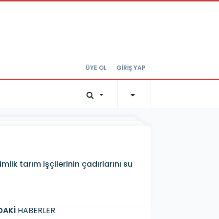
ÜYE OL
GİRİŞ YAP
ik tarım işçilerinin çadırlarını su
DAKİ
HABERLER