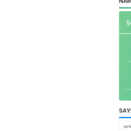
NAM
Ş
SAY
Urf