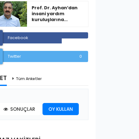
Prof. Dr. Ayhan’dan
insani yardım
kuruluşlarına...
Facebook
Twitter
0
ET
Tüm Anketler
SONUÇLAR
OY KULLAN