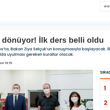
www
dönüyor! İlk ders belli oldu
s’ta, Bakan Ziya Selçuk’un konuşmasıyla başlayacak. İlk
ulda uyulması gereken kurallar olacak.
i 19:15
SIRA
1
2