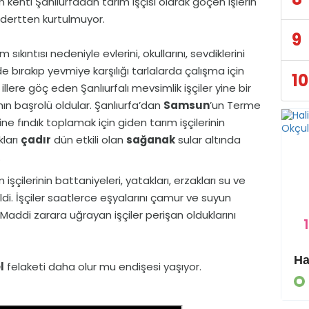
m kenti Şanlıurfadan tarım işçisi olarak göçen işlerin
 dertten kurtulmuyor.
9
 sıkıntısı nedeniyle evlerini, okullarını, sevdiklerini
e bırakıp yevmiye karşılığı tarlalarda çalışma için
10
ı illere göç eden Şanlıurfalı mevsimlik işçiler yine bir
ın başrolü oldular. Şanlıurfa’dan
Samsun
’un Terme
ine fındık toplamak için giden tarım işçilerinin
kları
çadır
dün etkili olan
sağanak
sular altında
.
 işçilerinin battaniyeleri, yatakları, erzakları su ve
i. İşçiler saatlerce eşyalarını çamur ve suyun
 Maddi zarara uğrayan işçiler perişan olduklarını
1
Eyyübiye Kırsalında Yapılmamış Yol Kalmayacak
l
felaketi daha olur mu endişesi yaşıyor.
GÜNDEM