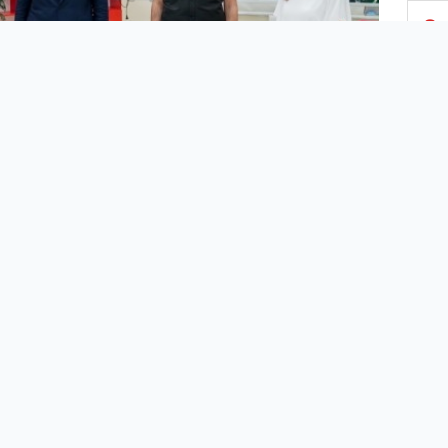
3
4
5
6
7
8
tmenler ve okul yöneticileri için yeni eğitim öğretim
, 24 Ağustos Pazartesi günü mesleki gelişim
9
amıyla başlıyor. Millî Eğitim Bakanı Ziya Selçuk'un
üzerinden gerçekleştireceği açılış konuşmasıyla
ayacak olan programda ilk ders, Covid-19 salgınına
10
ı koruyucu ve önleyici tedbirler ile okulda uyulması