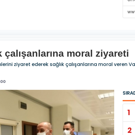
www
k çalışanlarına moral ziyareti
lerini ziyaret ederek sağlık çalışanlarına moral veren Val
:00
SIRA
1
2