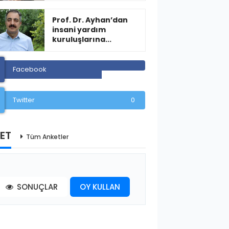
Prof. Dr. Ayhan’dan
insani yardım
kuruluşlarına...
Facebook
Twitter
0
ET
Tüm Anketler
SONUÇLAR
OY KULLAN