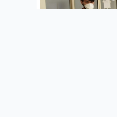
Şanl
eder
dokto
sami