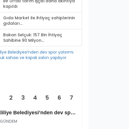
Bir Urfalı tarım işçisi daha akıntıya
kapıldı
Gıda Market ile ihtiyaç sahiplerinin
gıdaları...
Bakan Selçuk: 157 Bin İhtiyaç
Sahibine 90 Milyon...
2
3
4
5
6
7
Haliliye Belediyesi’nden dev spor yatırımı: Okçuluk sahası ve kapalı salon yapılıyor
GÜNDEM
GÜNDEM