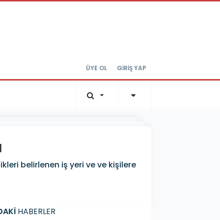
ÜYE OL
GİRİŞ YAP
ı
leri belirlenen iş yeri ve ve kişilere
DAKİ
HABERLER