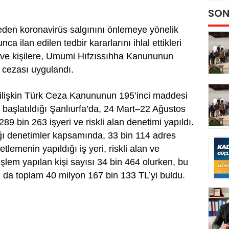
SON
den koronavirüs salgınını önlemeye yönelik
a ilan edilen tedbir kararlarını ihlal ettikleri
ri ve kişilere, Umumi Hıfzıssıhha Kanununun
 cezası uygulandı.
 ilişkin Türk Ceza Kanununun 195’inci maddesi
 başlatıldığı Şanlıurfa’da, 24 Mart–22 Ağustos
289 bin 263 işyeri ve riskli alan denetimi yapıldı.
ığı denetimler kapsamında, 33 bin 114 adres
lemenin yapıldığı iş yeri, riskli alan ve
şlem yapılan kişi sayısı 34 bin 464 olurken, bu
rı da toplam 40 milyon 167 bin 133 TL’yi buldu.