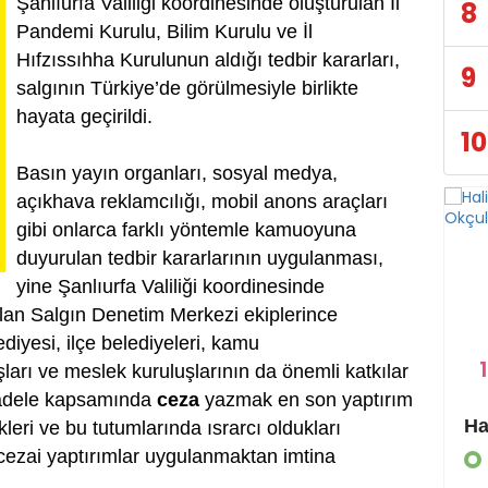
Şanlıurfa Valiliği koordinesinde oluşturulan İl
8
Pandemi Kurulu, Bilim Kurulu ve İl
Hıfzıssıhha Kurulunun aldığı tedbir kararları,
9
salgının Türkiye’de görülmesiyle birlikte
hayata geçirildi.
10
Basın yayın organları, sosyal medya,
açıkhava reklamcılığı, mobil anons araçları
gibi onlarca farklı yöntemle kamuoyuna
duyurulan tedbir kararlarının uygulanması,
yine Şanlıurfa Valiliği koordinesinde
an Salgın Denetim Merkezi ekiplerince
diyesi, ilçe belediyeleri, kamu
1
şları ve meslek kuruluşlarının da önemli katkılar
cadele kapsamında
ceza
yazmak en son yaptırım
Eyyübiye Kırsalında Yapılmamış Yol Kalmayacak
ikleri ve bu tutumlarında ısrarcı oldukları
 cezai yaptırımlar uygulanmaktan imtina
GÜNDEM