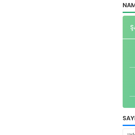
NAM
Ş
SAY
Urf