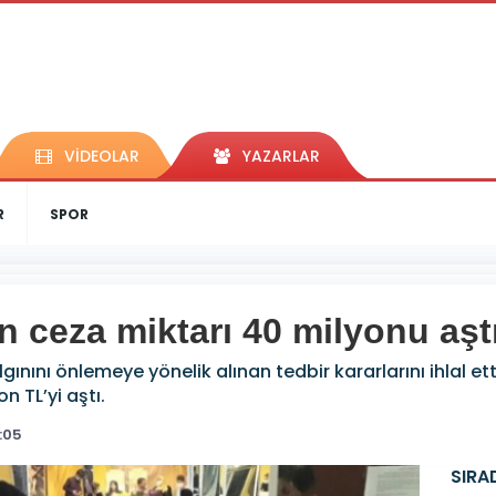
VİDEOLAR
YAZARLAR
R
SPOR
en ceza miktarı 40 milyonu aşt
ınını önlemeye yönelik alınan tedbir kararlarını ihlal ettik
n TL’yi aştı.
:05
SIRA