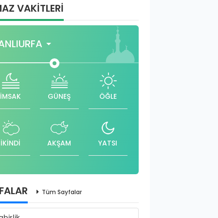
AZ VAKİTLERİ
ANLIURFA
İMSAK
GÜNEŞ
ÖĞLE
İKİNDİ
AKŞAM
YATSI
FALAR
Tüm Sayfalar
abirlik