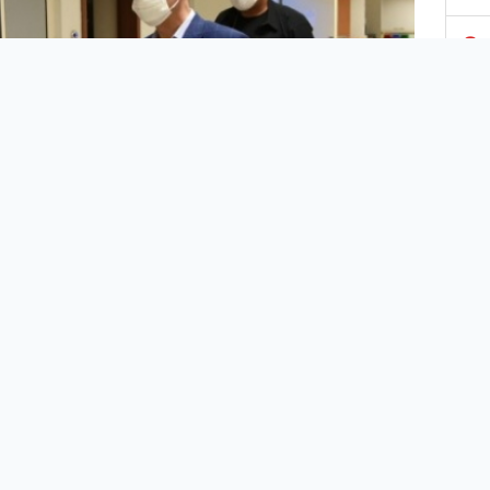
3
4
5
6
7
ıurfa’daki hastanelerin pandemi servislerini ziyaret
8
ek hastaların sağlık durumları hakkında
rlardan bilgi alan Vali Erin, sağlık çalışanlarıyla da
9
mi sohbetler yaparak, görevlerinde başarılar diledi.