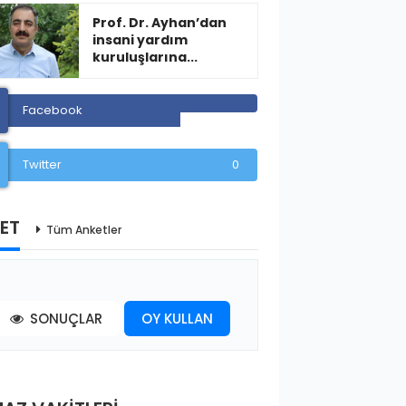
Prof. Dr. Ayhan’dan
insani yardım
kuruluşlarına...
Facebook
Twitter
0
ET
Tüm Anketler
SONUÇLAR
OY KULLAN