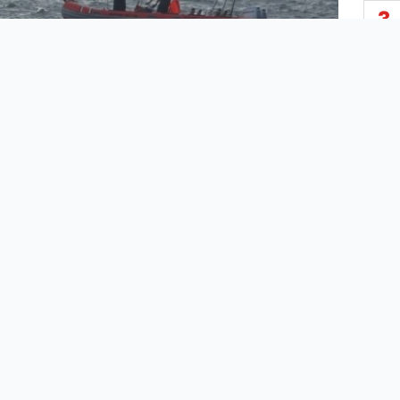
3
4
5
6
7
8
, 10 Ağustos günü
Ordu
'nun Perşemce ilçesinde
nan Çaka Plajı'nda meydana geldi.
9
aya göre, Şanlıurfa'dan fındık hasadı için Ordu'ya
n 17 yaşındaki Mehmet Zencirci, serinlemek
10
denize girdi. Zencirci, bir süre sonra