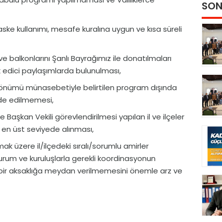
SON
maske kullanımı, mesafe kuralına uygun ve kısa süreli
e balkonlarını Şanlı Bayrağımız ile donatılmaları
 edici paylaşımlarda bulunulması,
dönümü münasebetiyle belirtilen program dışında
ade edilmemesi,
Başkan Vekili görevlendirilmesi yapılan il ve ilçeler
 en üst seviyede alınması,
k üzere il/ilçedeki sıralı/sorumlu amirler
 kurum ve kuruluşlarla gerekli koordinasyonun
ir aksaklığa meydan verilmemesini önemle arz ve