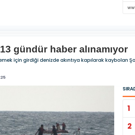
www
n 13 gündür haber alınamıyor
mek için girdiği denizde akıntıya kapılarak kaybolan Şan
:25
SIRA
1
2