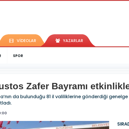
VİDEOLAR
YAZARLAR
R
SPOR
ustos Zafer Bayramı etkinlikle
rfa’nın da bulunduğu 81 il valiliklerine gönderdiği genelg
tladı.
0:00
SIRA