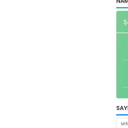
NAM
Ş
SAY
Urf