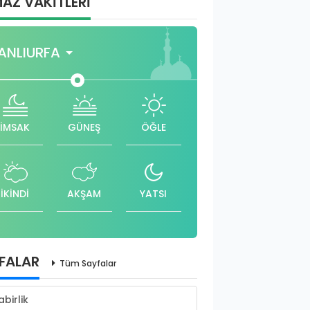
AZ VAKİTLERİ
ANLIURFA
İMSAK
GÜNEŞ
ÖĞLE
İKİNDİ
AKŞAM
YATSI
FALAR
Tüm Sayfalar
abirlik