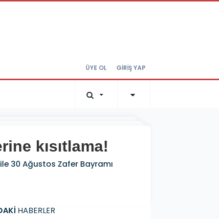
ÜYE OL
GİRİŞ YAP
rine kısıtlama!
e ile 30 Ağustos Zafer Bayramı
DAKİ
HABERLER