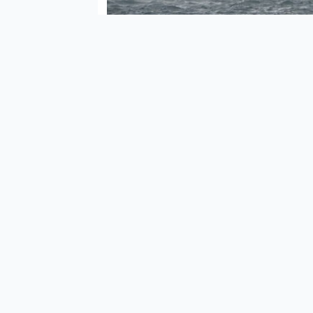
Olay
bulu
İddi
gide
için 