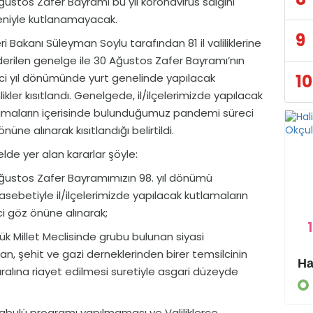
ğustos Zafer Bayramı bu yıl koronavirüs salgını
niyle kutlanamayacak.
9
eri Bakanı Süleyman Soylu tarafından 81 il valiliklerine
erilen genelge ile 30 Ağustos Zafer Bayramı’nın
10
nci yıl dönümünde yurt genelinde yapılacak
likler kısıtlandı. Genelgede, il/ilçelerimizde yapılacak
amaların içerisinde bulunduğumuz pandemi süreci
nüne alınarak kısıtlandığı belirtildi.
lde yer alan kararlar şöyle:
ğustos Zafer Bayramımızın 98. yıl dönümü
sebetiyle il/ilçelerimizde yapılacak kutlamaların
 göz önüne alınarak;
1
k Millet Meclisinde grubu bulunan siyasi
an, şehit ve gazi derneklerinden birer temsilcinin
Eyyübiye Kırsalında Yapılmamış Yol Kalmayacak
ralına riayet edilmesi suretiyle asgari düzeyde
GÜNDEM
 kabulü programı yapılmaması ve Valiliklerce