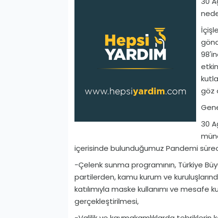
30 A
nede
İçişl
gönd
98'i
etkin
kutl
göz ö
Gene
30 A
müna
içerisinde bulunduğumuz Pandemi süreci
-Çelenk sunma programının, Türkiye Büyü
partilerden, kamu kurum ve kuruluşlarınd
katılımıyla maske kullanımı ve mesafe ku
gerçekleştirilmesi,
-Valilik ve kaymakamlıklarda tebriklerin