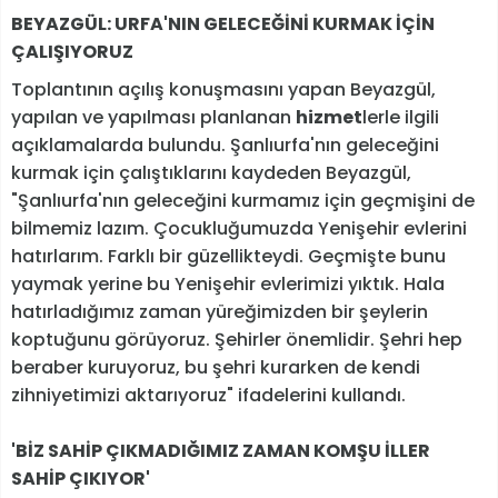
BEYAZGÜL: URFA'NIN GELECEĞİNİ KURMAK İÇİN
ÇALIŞIYORUZ
Toplantının açılış konuşmasını yapan Beyazgül,
yapılan ve yapılması planlanan
hizmet
lerle ilgili
açıklamalarda bulundu. Şanlıurfa'nın geleceğini
kurmak için çalıştıklarını kaydeden Beyazgül,
"Şanlıurfa'nın geleceğini kurmamız için geçmişini de
bilmemiz lazım. Çocukluğumuzda Yenişehir evlerini
hatırlarım. Farklı bir güzellikteydi. Geçmişte bunu
yaymak yerine bu Yenişehir evlerimizi yıktık. Hala
hatırladığımız zaman yüreğimizden bir şeylerin
koptuğunu görüyoruz. Şehirler önemlidir. Şehri hep
beraber kuruyoruz, bu şehri kurarken de kendi
zihniyetimizi aktarıyoruz" ifadelerini kullandı.
'BİZ SAHİP ÇIKMADIĞIMIZ ZAMAN KOMŞU İLLER
SAHİP ÇIKIYOR'