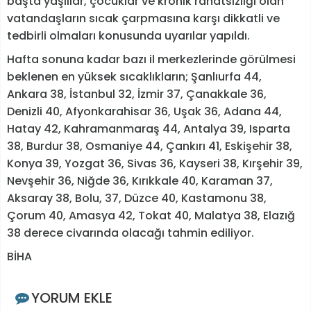
başta yaşlılar, çocuklar ve kronik rahatsızlığı olan
vatandaşların sıcak çarpmasına karşı dikkatli ve
tedbirli olmaları konusunda uyarılar yapıldı.
Hafta sonuna kadar bazı il merkezlerinde görülmesi
beklenen en yüksek sıcaklıkların; Şanlıurfa 44,
Ankara 38, İstanbul 32, İzmir 37, Çanakkale 36,
Denizli 40, Afyonkarahisar 36, Uşak 36, Adana 44,
Hatay 42, Kahramanmaraş 44, Antalya 39, Isparta
38, Burdur 38, Osmaniye 44, Çankırı 41, Eskişehir 38,
Konya 39, Yozgat 36, Sivas 36, Kayseri 38, Kırşehir 39,
Nevşehir 36, Niğde 36, Kırıkkale 40, Karaman 37,
Aksaray 38, Bolu, 37, Düzce 40, Kastamonu 38,
Çorum 40, Amasya 42, Tokat 40, Malatya 38, Elazığ
38 derece civarında olacağı tahmin ediliyor.
BİHA
YORUM EKLE