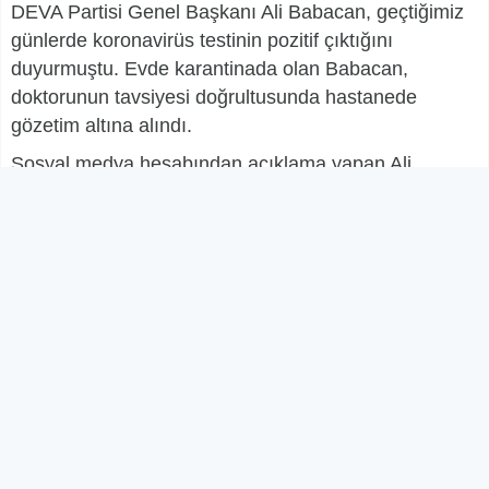
DEVA Partisi Genel Başkanı Ali Babacan, geçtiğimiz
günlerde koronavirüs testinin pozitif çıktığını
duyurmuştu. Evde karantinada olan Babacan,
doktorunun tavsiyesi doğrultusunda hastanede
gözetim altına alındı.
Sosyal medya hesabından açıklama yapan Ali
Babacan, ‘’İlaç tedavim bitene kadar hastanede
olacağım’’ dedi.
Babacan, sosyal medya hesabından yaptığı
paylaşımda; ‘’
Bugün Covid-19’la 8. günümüz. Çok
şükür eşim Zeynep ve oğlumuz Emir iyileştiler. Evde
kontrol ve karantina altındalar. Benim genel durumum
iyi, ancak bazı şikayetlerim devam ediyor.
Doktorumun tavsiyesine uyarak, ilaç tedavim bitene
kadar yakın izlem amacıyla hastanede olacağım
’’
ifadelerine yer verdi.