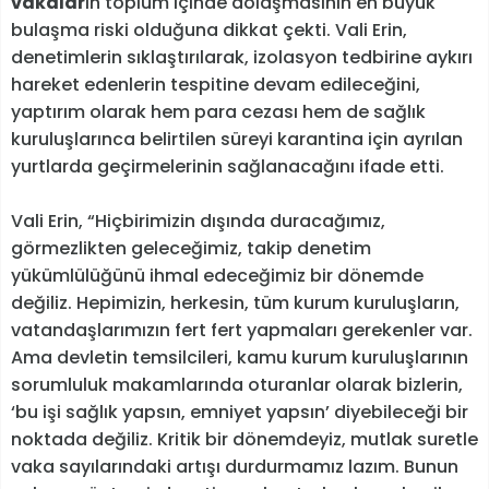
vakalar
ın toplum içinde dolaşmasının en büyük
bulaşma riski olduğuna dikkat çekti. Vali Erin,
denetimlerin sıklaştırılarak, izolasyon tedbirine aykırı
hareket edenlerin tespitine devam edileceğini,
yaptırım olarak hem para cezası hem de sağlık
kuruluşlarınca belirtilen süreyi karantina için ayrılan
yurtlarda geçirmelerinin sağlanacağını ifade etti.
Vali Erin, “Hiçbirimizin dışında duracağımız,
görmezlikten geleceğimiz, takip denetim
yükümlülüğünü ihmal edeceğimiz bir dönemde
değiliz. Hepimizin, herkesin, tüm kurum kuruluşların,
vatandaşlarımızın fert fert yapmaları gerekenler var.
Ama devletin temsilcileri, kamu kurum kuruluşlarının
sorumluluk makamlarında oturanlar olarak bizlerin,
‘bu işi sağlık yapsın, emniyet yapsın’ diyebileceği bir
noktada değiliz. Kritik bir dönemdeyiz, mutlak suretle
vaka sayılarındaki artışı durdurmamız lazım. Bunun