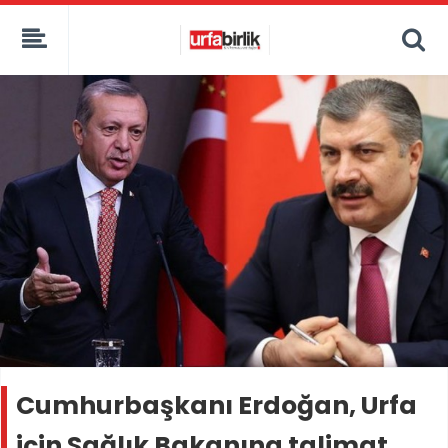
Cumhurbaşkanı Erdoğan, Urfa
için Sağlık Bakanına talimat