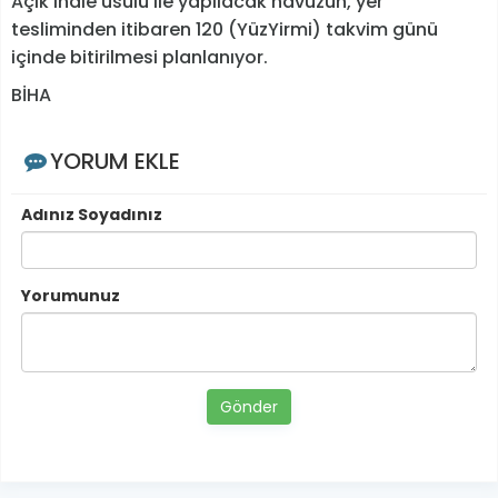
Açık ihale usulü ile yapılacak havuzun, yer
tesliminden itibaren 120 (YüzYirmi) takvim günü
içinde bitirilmesi planlanıyor.
BİHA
YORUM EKLE
Adınız Soyadınız
Yorumunuz
Gönder