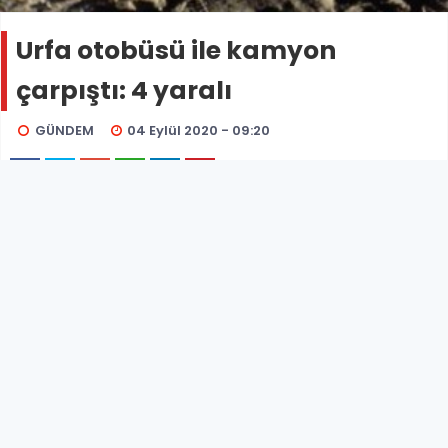
Urfa otobüsü ile kamyon
çarpıştı: 4 yaralı
GÜNDEM
04 Eylül 2020 - 09:20
Şanlıurfa'dan İstanbul'a yolculuk yapan yolcu
otobüsü, kamyon ile çarpıştı. Kaza anında 2'si yolcu
olmak üzere toplam 4 kişi yaralandı.
Kaza
, saat 04.30 sıralarında Aksaray-Adana
karayolunda meydana geldi.
İddiaya göre, Şanlıurfa'dan İstanbul'a giden Mehmet
Uyuşmaz kontrolündeki 63 AS 926 plakalı ASTOR
Turizm
yolcu otobüsü
, kamyonla çarpıştı.