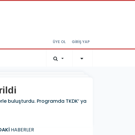
ÜYE OL
GİRİŞ YAP
ildi
ilerle buluşturdu. Programda TKDK’ ya
DAKİ
HABERLER