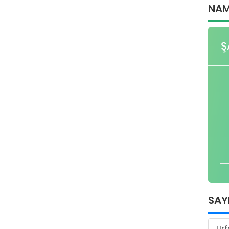
NAM
Ş
SAY
Urf