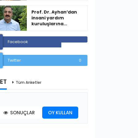
Prof. Dr. Ayhan’dan
insani yardım
kuruluşlarına...
Facebook
Twitter
0
ET
Tüm Anketler
SONUÇLAR
OY KULLAN