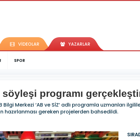
VİDEOLAR
YAZARLAR
R
SPOR
 söyleşi programı gerçekleştir
 Bilgi Merkezi ‘AB ve SİZ’ adlı programla uzmanları ilgil
çin hazırlanması gereken projelerden bahsedildi.
5
SIRA