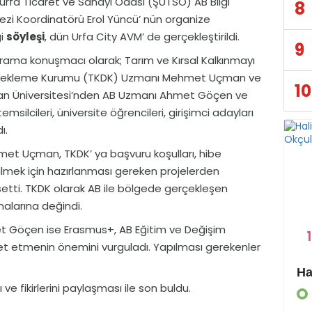
ıurfa Ticaret ve Sanayi Odası (ŞUTSO) AB Bilgi
8
ezi Koordinatörü Erol Yüncü’ nün organize
ği
söyleşi
, dün Urfa City AVM’ de gerçekleştirildi.
9
rama konuşmacı olarak; Tarım ve Kırsal Kalkınmayı
ekleme Kurumu (TKDK) Uzmanı Mehmet Uçman ve
10
an Üniversitesi’nden AB Uzmanı Ahmet Göçen ve
emsilcileri, üniversite öğrencileri, girişimci adayları
ı.
et Uçman, TKDK’ ya başvuru koşulları, hibe
ilmek için hazırlanması gereken projelerden
etti. TKDK olarak AB ile bölgede gerçekleşen
ımalarına değindi.
t Göçen ise Erasmus+, AB Eğitim ve Değişim
1
ket etmenin önemini vurguladı. Yapılması gerekenler
Eyyübiye Kırsalında Yapılmamış Yol Kalmayacak
ve fikirlerini paylaşması ile son buldu.
GÜNDEM