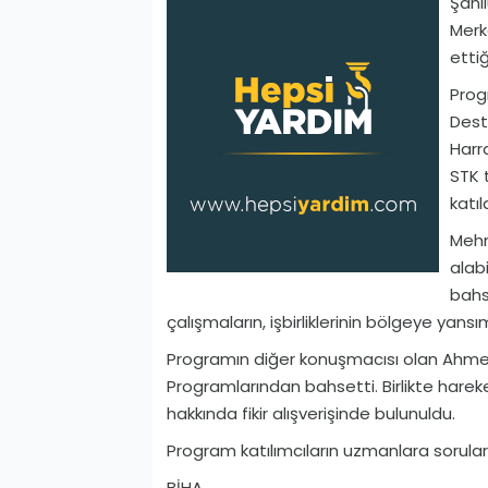
Şanl
Merk
etti
Prog
Dest
Harr
STK t
katıld
Mehm
alab
bahs
çalışmaların, işbirliklerinin bölgeye yans
Programın diğer konuşmacısı olan Ahme
Programlarından bahsetti. Birlikte hare
hakkında fikir alışverişinde bulunuldu.
Program katılımcıların uzmanlara soruları 
BİHA