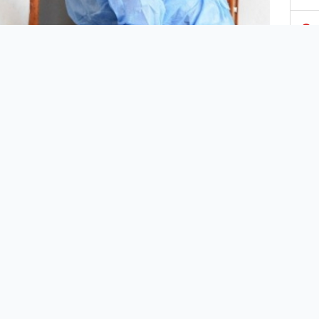
3
4
5
6
7
, Çalışma ve Sosyal Hizmetler Bakanı Zehra Zümrüt
8
k, yaşlı ve engelli aylıkları ödemelerinin bugün
riyle hesaplara yatırılmaya başlanacağını bildirdi.
9
 Selçuk, 2020 Eylül ayı engelli ve yaşlı aylıkları ile
 bakım hizmeti ödemelerine ilişkin açıklamalarda