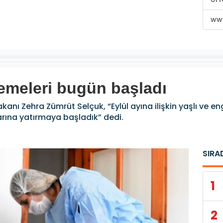
www
demeleri bugün başladı
kanı Zehra Zümrüt Selçuk, “Eylül ayına ilişkin yaşlı ve en
arına yatırmaya başladık” dedi.
0
SIRA
1
2