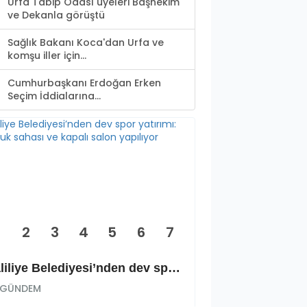
Urfa Tabip Odası üyeleri Başhekim
ve Dekanla görüştü
Sağlık Bakanı Koca'dan Urfa ve
komşu iller için...
Cumhurbaşkanı Erdoğan Erken
Seçim İddialarına...
2
3
4
5
6
7
Haliliye Belediyesi’nden dev spor yatırımı: Okçuluk sahası ve kapalı salon yapılıyor
GÜNDEM
GÜNDEM