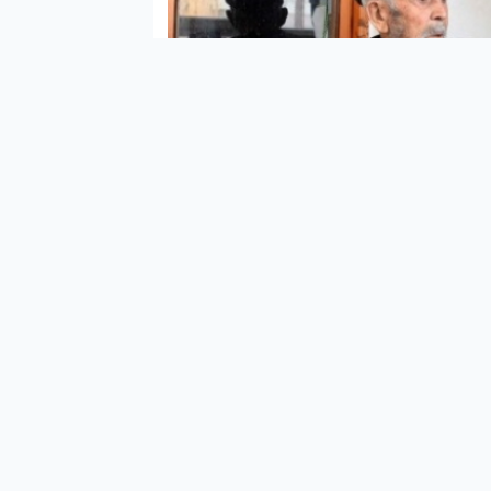
Aile
Selçu
itiba
Bakan
evde