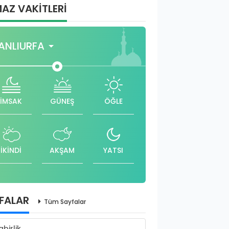
AZ VAKİTLERİ
ANLIURFA
İMSAK
GÜNEŞ
ÖĞLE
İKİNDİ
AKŞAM
YATSI
FALAR
Tüm Sayfalar
abirlik