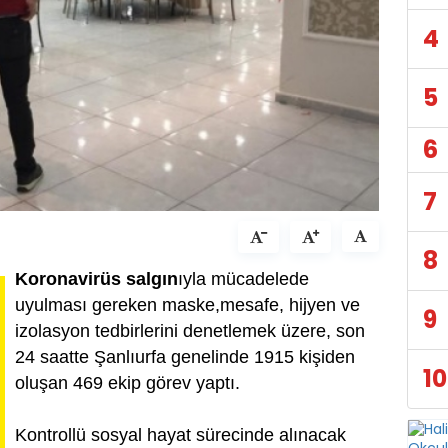
4
5
6
7
8
Koronavirüs
salgın
ıyla mücadelede
uyulması gereken maske,mesafe, hijyen ve
9
izolasyon tedbirlerini denetlemek üzere, son
24 saatte Şanlıurfa genelinde 1915 kişiden
10
oluşan 469 ekip görev yaptı.
Kontrollü sosyal hayat sürecinde alınacak