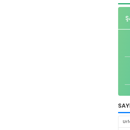
Ş
SAY
Urf