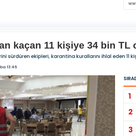
www
an kaçan 11 kişiye 34 bin TL 
i sürdüren ekipleri, karantina kurallarını ihlal eden 11 ki
ba 13:45
SIRA
1
2
3