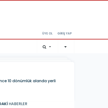
ÜYE OL
GİRİŞ YAP
ince 10 dönümlük alanda yerli
DAKİ
HABERLER