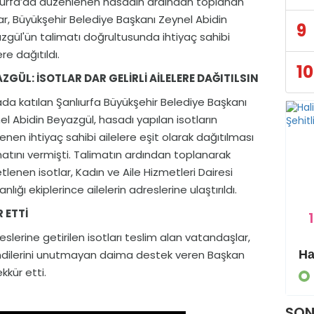
ıurfa’da düzenlenen hasadın ardından toplanan
lar, Büyükşehir Belediye Başkanı Zeynel Abidin
9
zgül'ün talimatı doğrultusunda ihtiyaç sahibi
ere dağıtıldı.
10
ZGÜL: İSOTLAR DAR GELİRLİ AİLELERE DAĞITILSIN
da katılan Şanlıurfa Büyükşehir Belediye Başkanı
el Abidin Beyazgül, hasadı yapılan isotların
lenen ihtiyaç sahibi ailelere eşit olarak dağıtılması
matını vermişti. Talimatın ardından toplanarak
tlenen isotlar, Kadın ve Aile Hizmetleri Dairesi
nlığı ekiplerince ailelerin adreslerine ulaştırıldı.
 ETTİ
1
lerine getirilen isotları teslim alan vatandaşlar,
kendilerini unutmayan daima destek veren Başkan
Eyyübiye Kırsalında Yapılmamış Yol Kalmayacak
Haliliye Belediyesi’nden dev spor yatırımı: Okçuluk sahası ve kapalı salon yapılıyor
kkür etti.
GÜNDEM
SON