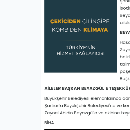
Şanl
isot
Beya
ailel
BEYA
Hasa
Zeyn
belir
tali
poşe
Başka
AİLELER BAŞKAN BEYAZGÜL'E TEŞEKKÜR
Büyükşehir Belediyesi elemanlarınca adres
Şanlıurfa Büyükşehir Belediyesi'ne ve 
Zeynel Abidin Beyazgül'e ve ekibine teşe
GÜNDEM
BİHA