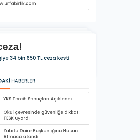
.urfabirlik.com
ceza!
şiye 34 bin 650 TL ceza kesti.
DAKİ
HABERLER
YKS Tercih Sonuçları Açıklandı
Okul çevresinde güvenliğe dikkat:
TESK uyardı
Zabıta Daire Başkanlığına Hasan
Atmaca atandı