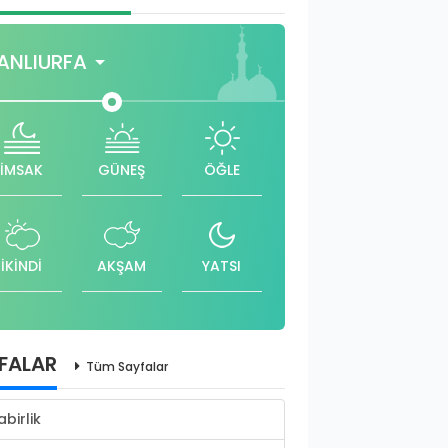
ANLIURFA
İMSAK
GÜNEŞ
ÖĞLE
İKİNDİ
AKŞAM
YATSI
FALAR
Tüm Sayfalar
abirlik