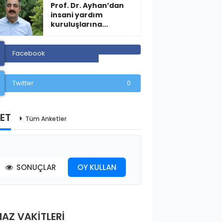
Prof. Dr. Ayhan’dan
insani yardım
kuruluşlarına...
Facebook
Twitter
0
ET
Tüm Anketler
SONUÇLAR
OY KULLAN
AZ VAKİTLERİ