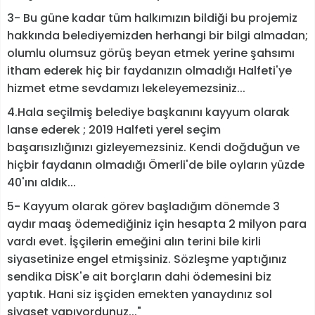
3- Bu güne kadar tüm halkımızın bildiği bu projemiz
hakkında belediyemizden herhangi bir bilgi almadan;
olumlu olumsuz görüş beyan etmek yerine şahsımı
itham ederek hiç bir faydanızın olmadığı Halfeti'ye
hizmet etme sevdamızı lekeleyemezsiniz...
4.Hala seçilmiş belediye başkanını kayyum olarak
lanse ederek ; 2019 Halfeti yerel seçim
başarısızlığınızı gizleyemezsiniz. Kendi doğduğun ve
hiçbir faydanın olmadığı Ömerli'de bile oyların yüzde
40'ını aldık...
5- Kayyum olarak görev başladığım dönemde 3
aydır maaş ödemediğiniz için hesapta 2 milyon para
vardı evet. İşçilerin emeğini alın terini bile kirli
siyasetinize engel etmişsiniz. Sözleşme yaptığınız
sendika DİSK'e ait borçların dahi ödemesini biz
yaptık. Hani siz işçiden emekten yanaydınız sol
siyaset yapıyordunuz..."