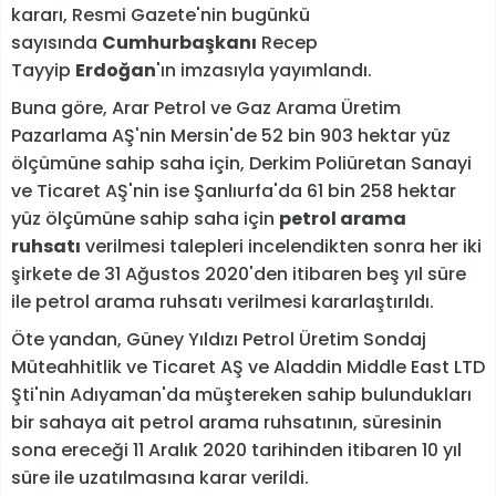
kararı, Resmi Gazete'nin bugünkü
sayısında
Cumhurbaşkanı
Recep
Tayyip
Erdoğan
'ın imzasıyla yayımlandı.
Buna göre, Arar Petrol ve Gaz Arama Üretim
Pazarlama AŞ'nin Mersin'de 52 bin 903 hektar yüz
ölçümüne sahip saha için, Derkim Poliüretan Sanayi
ve Ticaret AŞ'nin ise Şanlıurfa'da 61 bin 258 hektar
yüz ölçümüne sahip saha için
petrol arama
ruhsatı
verilmesi talepleri incelendikten sonra her iki
şirkete de 31 Ağustos 2020'den itibaren beş yıl süre
ile petrol arama ruhsatı verilmesi kararlaştırıldı.
Öte yandan, Güney Yıldızı Petrol Üretim Sondaj
Müteahhitlik ve Ticaret AŞ ve Aladdin Middle East LTD
Şti'nin Adıyaman'da müştereken sahip bulundukları
bir sahaya ait petrol arama ruhsatının, süresinin
sona ereceği 11 Aralık 2020 tarihinden itibaren 10 yıl
süre ile uzatılmasına karar verildi.