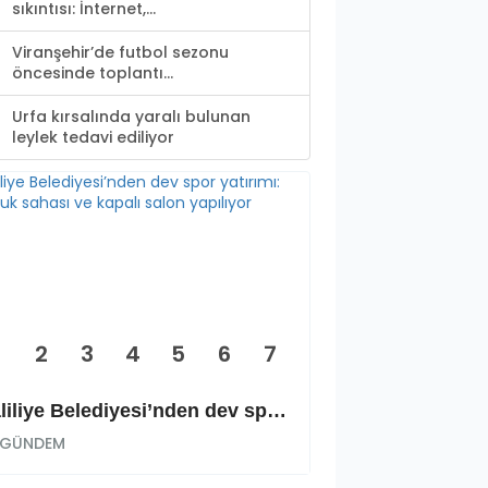
sıkıntısı: İnternet,...
Viranşehir’de futbol sezonu
öncesinde toplantı...
Urfa kırsalında yaralı bulunan
leylek tedavi ediliyor
2
3
4
5
6
7
Haliliye Belediyesi’nden dev spor yatırımı: Okçuluk sahası ve kapalı salon yapılıyor
GÜNDEM
GÜNDEM