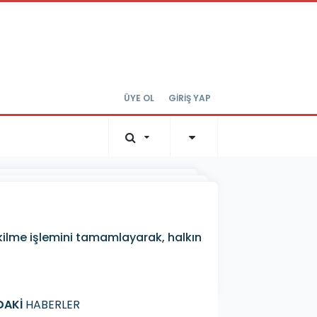
ÜYE OL
GİRİŞ YAP
dikilme işlemini tamamlayarak, halkın
DAKİ
HABERLER