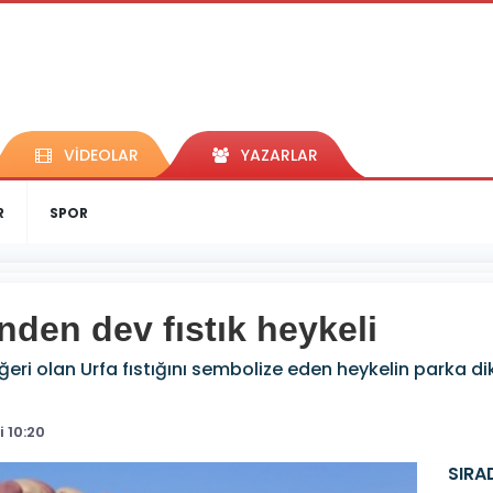
VİDEOLAR
YAZARLAR
R
SPOR
nden dev fıstık heykeli
eğeri olan Urfa fıstığını sembolize eden heykelin parka 
 10:20
SIRA