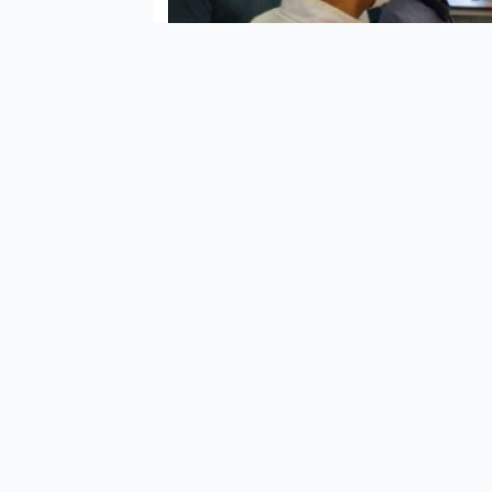
Şanlı
yapm
Başh
gire
Harr
bera