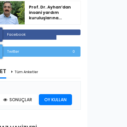
Prof. Dr. Ayhan’dan
insani yardım
kuruluşlarına...
Facebook
Twitter
0
ET
Tüm Anketler
SONUÇLAR
OY KULLAN