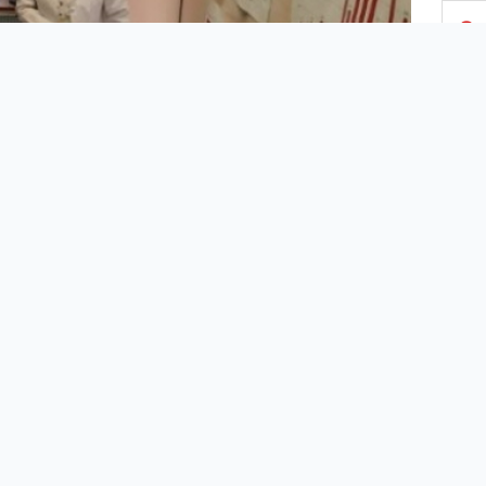
3
4
5
6
7
8
urfa’da, Kovid-19 vakalarını incelemek ve veri analizi
ak üzere Şanlıurfa Harran Üniversite
Hastane
si
9
ekimi Dr. Ahmet Güzelçiçek’in girişimleriyle faaliyete
n Kovid-19 Koordinasyon Merkezini ziyaret eden
an Üniversitesi Rektörü Prof. Dr. Mehmet Sabri Çelik,
10
berindeki Rektör Yardımcısı Prof. Dr. Mehmet Tahir