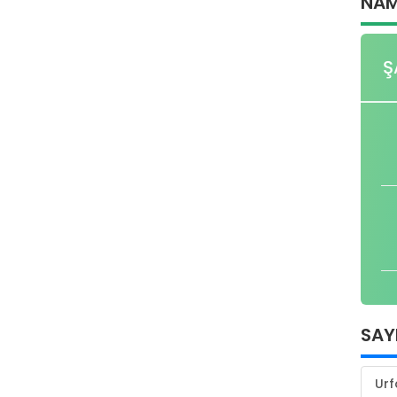
NAM
Ş
SAY
Urf