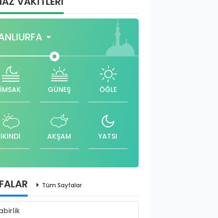
AZ VAKİTLERİ
ANLIURFA
İMSAK
GÜNEŞ
ÖĞLE
İKİNDİ
AKŞAM
YATSI
FALAR
Tüm Sayfalar
abirlik