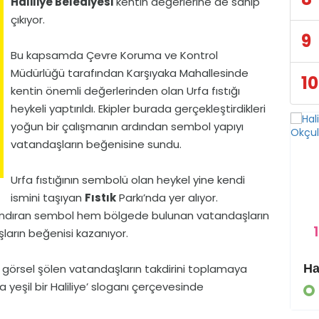
Haliliye Belediyesi
kentin değerlerine de sahip
çıkıyor.
9
Bu kapsamda Çevre Koruma ve Kontrol
Müdürlüğü tarafından Karşıyaka Mahallesinde
10
kentin önemli değerlerinden olan Urfa fıstığı
heykeli yaptırıldı. Ekipler burada gerçekleştirdikleri
yoğun bir çalışmanın ardından sembol yapıyı
vatandaşların beğenisine sundu.
Urfa fıstığının sembolü olan heykel yine kendi
ismini taşıyan
Fıstık
Parkı’nda yer alıyor.
yandıran sembol hem bölgede bulunan vatandaşların
1
arın beğenisi kazanıyor.
a görsel şölen vatandaşların takdirini toplamaya
Eyyübiye Kırsalında Yapılmamış Yol Kalmayacak
 yeşil bir Haliliye’ sloganı çerçevesinde
GÜNDEM