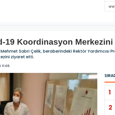
www
d-19 Koordinasyon Merkezini z
. Mehmet Sabri Çelik, beraberindeki Rektör Yardımcısı Pr
zini ziyaret etti.
 11:05
SIRA
1
2