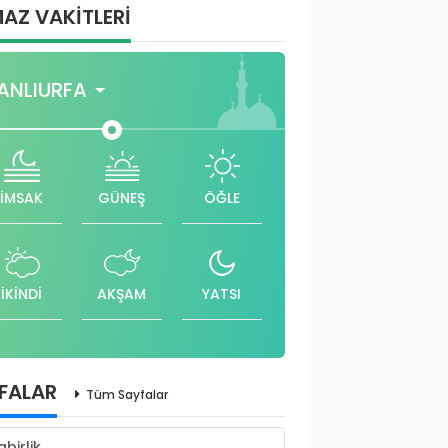
AZ VAKİTLERİ
ANLIURFA
İMSAK
GÜNEŞ
ÖĞLE
İKİNDİ
AKŞAM
YATSI
FALAR
Tüm Sayfalar
abirlik