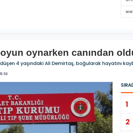
www
 oyun oynarken canından old
düşen 4 yaşındaki Ali Demirtaş, boğularak hayatını kayb
5:10
SIRA
1
2