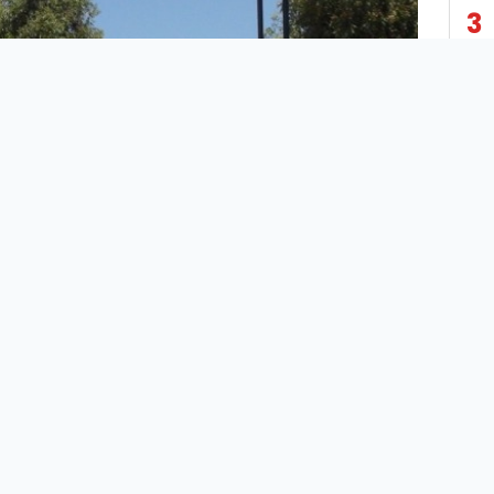
3
4
5
6
7
Şanlıurfa'nın Eyyübiye ilçesinde yaşanan olayda 4
8
yaşındaki Ali Demirtaş yaşamını yitirdi.
İddiaya göre; Akdilek Mahallesindeki evlerinin
9
yakınında oynayan küçük Ali, sulama için kullanılan
gölete düştü.
10