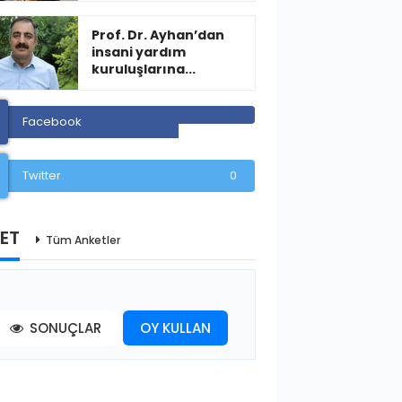
Prof. Dr. Ayhan’dan
insani yardım
kuruluşlarına...
Facebook
Twitter
0
ET
Tüm Anketler
SONUÇLAR
OY KULLAN