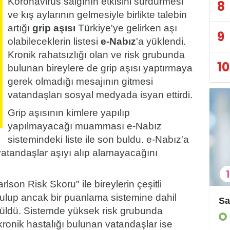
Koronavirüs salgının etkisini sürdürmesi
8
ve kış aylarının gelmesiyle birlikte talebin
artığı
grip aşısı
Türkiye'ye gelirken aşı
9
olabileceklerin listesi
e-Nabız
'a yüklendi.
Kronik rahatsızlığı olan ve risk grubunda
10
bulunan bireylere de grip aşısı yaptırmaya
gerek olmadığı mesajının gitmesi
vatandaşları sosyal medyada isyan ettirdi.
Grip aşısının kimlere yapılıp
yapılmayacağı muamması e-Nabız
sistemindeki liste ile son buldu. e-Nabız'a
atandaşlar aşıyı alıp alamayacağını
1
rlson Risk Skoru" ile bireylerin çeşitli
rulup ancak bir puanlama sistemine dahil
Sağlık Bakanı Koca, Yerli Aşı Ortak Çalışma Grubu Toplantısına Başkanlık Etti
ürüldü. Sistemde yüksek risk grubunda
SAĞLIK
 kronik hastalığı bulunan vatandaşlar ise