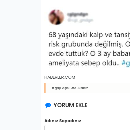
HABERLER.COM
#grip aşısı,
#e-Nabız
YORUM EKLE
Adınız Soyadınız