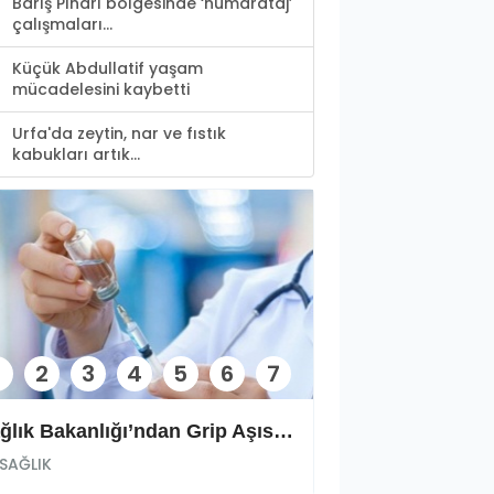
Barış Pınarı bölgesinde ‘numarataj’
çalışmaları...
Küçük Abdullatif yaşam
mücadelesini kaybetti
Urfa'da zeytin, nar ve fıstık
kabukları artık...
2
3
4
5
6
7
Sağlık Bakanlığı’ndan Grip Aşısı Açıklaması
SAĞLIK
SAĞLIK