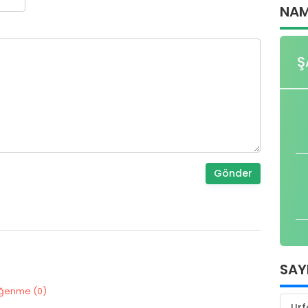
NAM
Ş
Gönder
SAY
ğenme (
0
)
Urf