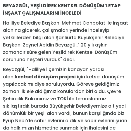
BEYAZGÜL, YEŞİLDİREK KENTSEL DÖNÜŞÜM 1.ETAP
İNŞAAT ÇALIŞMALARINI İNCELEDİ
Haliliye Belediye Başkanı Mehmet Canpolat ile inşaat
alanına giderek, çalışmaları yerinde inceleyip
yetkililerden bilgi alan Şanlıurfa Büyükşehir Belediye
Başkanı Zeynel Abidin Beyazgül," 20 yılı aşkın
zamandır süre gelen Yeşildirek Kentsel Dönüşüm
sorununa neşteri vurduk" dedi.
Beyazgül, "Haliliye İlçemizin kanayan yarası
olan
kentsel dönüşüm projesi
için ketsel dönüşüm
yapılacak mı diye soruluyordu. Göreve geldiğimiz
zaman ilk ele aldığımız konulardan biri oldu. Çevre
Şehircilik Bakanımız ve TOKİ ile temaslarımızı
sıkılaştırdık burada Büyükşehir Belediyemize ait yedi
dönümlük bir yeşil alan vardı, bunun karşılığında biz
Eyüp Nebi’de sabır evlerini aldık ve sabır evlerini şuan
da halkımızın hizmetine sunmak için ihalesini de