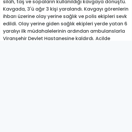
silah, taş ve sopaların kullanıldığı kavgaya dönüştü.
Kavgada, 3'ü ağır 3 kişi yaralandı. Kavgayı görenlerin
ihbarı üzerine olay yerine sağlık ve polis ekipleri sevk
edildi. Olay yerine giden sağlık ekipleri yerde yatan 6
yaralıyı ilk müdahalelerinin ardından ambulanslarla
Viranşehir Devlet Hastanesine kaldırdı. Acilde
tedaviye alınan yaralılardan Mehmetçik ve Sinan
Geldi kardeşler tüm müdahaleye rağmen
kurtulamayarak hayatını kaybetti.
Polis ekipleri mahallede ikinci bir olay yaşanmaması
için yoğun güvenlik önlemi aldı.
Olayla ilgili soruşturma başlatıldı.
BİHA
YORUM EKLE
Adınız Soyadınız