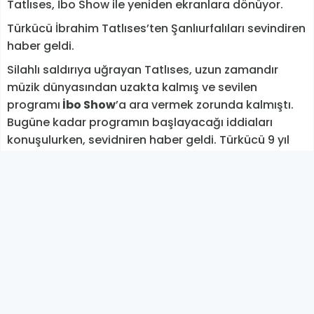
Tatlıses, İbo Show ile yeniden ekranlara dönüyor.
Türkücü İbrahim Tatlıses’ten Şanlıurfalıları sevindiren
haber geldi.
Silahlı saldırıya uğrayan Tatlıses, uzun zamandır
müzik dünyasından uzakta kalmış ve sevilen
programı
İbo Show
’a ara vermek zorunda kalmıştı.
Bugüne kadar programın başlayacağı iddiaları
konuşulurken, sevidniren haber geldi. Türkücü 9 yıl
aradan sonra yapımcılığını Poll Production ile Global
Medya’nın üstleneceği İbo Show’a başlama kararı
aldı ve sözleşme imzalandığı öğrenildi.
Seyirciler merakla programın başlayacağı günü
bekliyor.
BİHA
YORUM EKLE