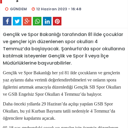
GÜNDEM
12 Haziran 2023 - 16:48
Gençlik ve Spor Bakanlığı tarafından 81 ilde çocuklar
ve gençler için düzenlenen spor okulları 4
Temmuz’da başlayacak. Şanlıurfa’da spor okullarına
katılmak isteyenler Gençlik ve Spor İl veya İlçe
Müdürlüklerine başvurabilirler.
Gençlik ve Spor Bakanlığı
her yıl
81 ilde
çocukların ve gençlerin
yaz ayların
ı daha verimli değerlendirebilmeleri ve
onların s
por
a
ilgilerini artırmak
amacıy
la
düzenle
diği Gençlik SB Spor Okulları
ve GSB Engelsiz Spor Okulları 4 Temmuz’da başlıyor.
Daha önceki yıllarda 29 Haziran’da açılışı yapılan GSB Spor
Okulları,
bu yıl
Kurban Bayram
ı
tatili nedeniyle 4 Temmuz’da
öğrencilere kapılarını açacak.
05-18 yaş grubundaki çocuk ve gençler
için
ücretsiz
düzenlenen