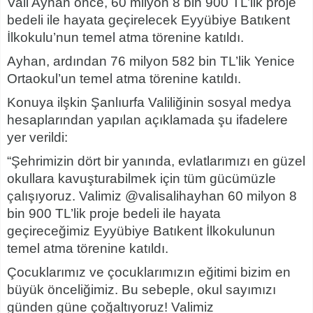
Vali Ayhan önce, 60 milyon 8 bin 900 TL’lik proje
bedeli ile hayata geçirelecek Eyyübiye Batıkent
İlkokulu’nun temel atma törenine katıldı.
Ayhan, ardından 76 milyon 582 bin TL’lik Yenice
Ortaokul’un temel atma törenine katıldı.
Konuya ilşkin Şanlıurfa Valiliğinin sosyal medya
hesaplarından yapılan açıklamada şu ifadelere
yer verildi:
“Şehrimizin dört bir yanında, evlatlarımızı en güzel
okullara kavuşturabilmek için tüm gücümüzle
çalışıyoruz. Valimiz @valisalihayhan 60 milyon 8
bin 900 TL’lik proje bedeli ile hayata
geçireceğimiz Eyyübiye Batıkent İlkokulunun
temel atma törenine katıldı.
Çocuklarımız ve çocuklarımızın eğitimi bizim en
büyük önceliğimiz. Bu sebeple, okul sayımızı
günden güne çoğaltıyoruz! Valimiz