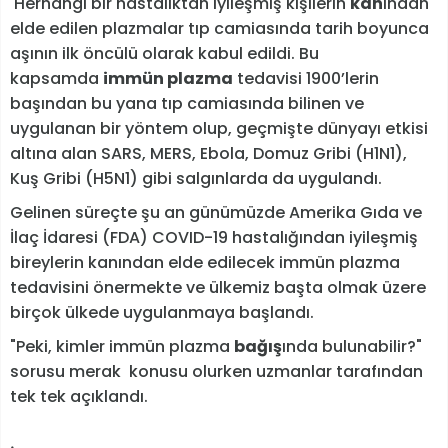
Herhangi bir hastalıktan iyileşmiş kişilerin
kan
ından
elde edilen plazmalar tıp camiasında tarih boyunca
aşının ilk öncülü olarak kabul edildi. Bu
kapsamda
immün plazma
tedavisi 1900’lerin
başından bu yana tıp camiasında bilinen ve
uygulanan bir yöntem olup, geçmişte dünyayı etkisi
altına alan SARS, MERS, Ebola, Domuz Gribi (H1N1),
Kuş Gribi (H5N1) gibi salgınlarda da uygulandı.
Gelinen süreçte şu an günümüzde Amerika Gıda ve
İlaç İdaresi (FDA) COVID-19 hastalığından iyileşmiş
bireylerin kanından elde edilecek immün plazma
tedavisini önermekte ve ülkemiz başta olmak üzere
birçok ülkede uygulanmaya başlandı.
"Peki, kimler immün plazma
bağış
ında bulunabilir?"
sorusu merak konusu olurken uzmanlar tarafından
tek tek açıklandı.