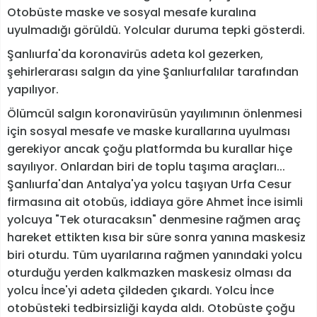
Otobüste maske ve sosyal mesafe kuralına
uyulmadığı görüldü. Yolcular duruma tepki gösterdi.
Şanlıurfa'da koronavirüs adeta kol gezerken,
şehirlerarası salgın da yine Şanlıurfalılar tarafından
yapılıyor.
Ölümcül salgın koronavirüsün yayılımının önlenmesi
için sosyal mesafe ve maske kurallarına uyulması
gerekiyor ancak çoğu platformda bu kurallar hiçe
sayılıyor. Onlardan biri de toplu taşıma araçları...
Şanlıurfa'dan Antalya'ya yolcu taşıyan Urfa Cesur
firmasına ait otobüs, iddiaya göre Ahmet İnce isimli
yolcuya "Tek oturacaksın" denmesine rağmen araç
hareket ettikten kısa bir süre sonra yanına maskesiz
biri oturdu. Tüm uyarılarına rağmen yanındaki yolcu
oturduğu yerden kalkmazken maskesiz olması da
yolcu İnce'yi adeta çildeden çıkardı. Yolcu İnce
otobüsteki tedbirsizliği kayda aldı. Otobüste çoğu