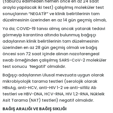
(taburcu edilmeden hemen önce en az 24 saat
arayla yapılacak iki test) çalışılmış moleküler test
sonuçlarının “NEGATİF” ve klinik belirtilerinin tam
düzelmesinin üzerinden en az 14 gün geçmiş olmalı,
Ya da; COVID-19 tanısı almış ancak yatarak tedavi
görmeyip karantina altında bulunmuş bağışçı
adaylarının klinik belirtilerinin tam düzelmesinin
üzerinden en az 28 gün geçmiş olmalı ve bağış
öncesi son 72 saat içinde alınan nazofarengeal
swab örneğinden çalışılmış SARS-CoV-2 moleküler
test sonucu ‘Negatif’ olmalıdır.
Bağışçı adaylarının Ulusal mevzuata uygun olarak
mikrobiyolojik tarama testleri (serolojik olarak
HBsAg, anti-HCV, anti-HIV 1-2 ve anti-sifiliz Ab
testleri ve HBV-DNA, HCV-RNA, HIV 1,2-RNA, Nükleik
Asit Tarama (NAT) testleri) negatif olmalıdır.
BAĞIŞ ARALIĞI VE BAĞIŞ SIKLIĞI