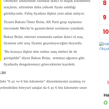
Otomotiv sektöründe özellikle ikinci el düşük kilometreli
8
araçların, sıfırından daha yüksek fiyata satıldığı
görülüyordu. Fahiş fiyatlara ilişkin yeni adım atılıyor.
9
Ticaret Bakanı Ömer Bolat, AK Parti grup toplantısı
öncesinde Meclis’te gazetecilerin sorularını yanıtladı.
10
Bakan Bolat, internet ortamında satılan ikinci el araç
fiyatının sıfır araç fiyatını geçemeyeceğini duyurdu.
"Bu konuya ilişkin tüm online satış siteleri ile de
görüşüldü” diyen Bakan Bolat,
temmuz-ağustos gibi
fiyatlarda dengelenmeyi göreceklerini kaydetti.
LDI
1
deki "6 ay ve 6 bin kilometre" düzenlemesini uzatmış ve
erlendirilen bireysel satışlar da 6 ay 6 bin kilometre sınırı
Eyyübiye Kırsalında Yapılmamış Yol Kalmayacak
GÜNDEM