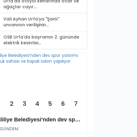
Urfa’da otoyol kenarında otlar ve
ağaçlar cayır...
Vali Ayhan Urfa'ya "Şanlı"
unvanının verilişinin...
OSB Urfa'da bayramın 2. gününde
elektrik kesintisi...
2
3
4
5
6
7
Haliliye Belediyesi’nden dev spor yatırımı: Okçuluk sahası ve kapalı salon yapılıyor
GÜNDEM
GÜNDEM