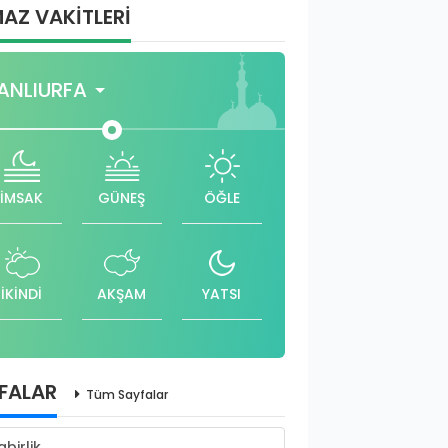
AZ VAKİTLERİ
ANLIURFA
İMSAK
GÜNEŞ
ÖĞLE
İKİNDİ
AKŞAM
YATSI
FALAR
Tüm Sayfalar
abirlik