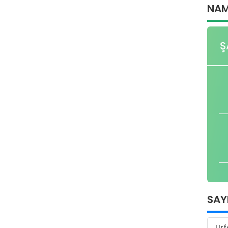
NAM
Ş
SAY
Urf