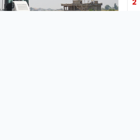
2
3
4
5
6
7
iye Belediyesi Fen İşleri Müdürlüğü ekipleri, “Değişimin ve
8
iğin Kalbi Haliliye” sloganıyla kırsal mahallelerde
malarını devam ettiriyor.
9
e daha konforlu yolların hizmete sunulması amacıyla yapılan