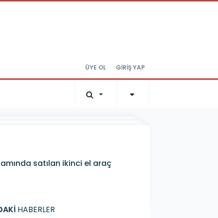
ÜYE OL
GİRİŞ YAP
amında satılan ikinci el araç
DAKİ
HABERLER