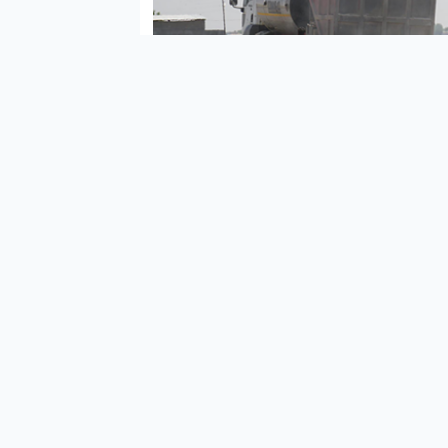
Halil
Yenil
çalış
İlçed