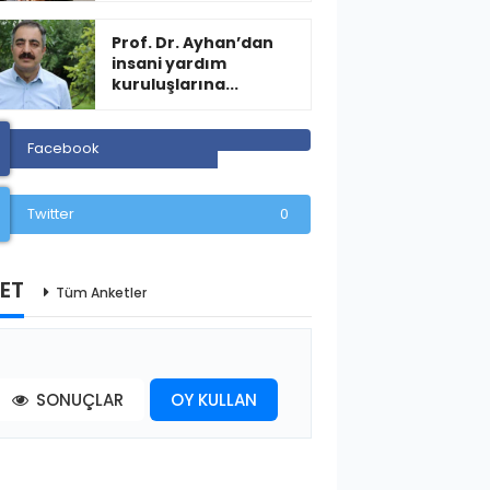
Prof. Dr. Ayhan’dan
insani yardım
kuruluşlarına...
Facebook
Twitter
0
ET
Tüm Anketler
SONUÇLAR
OY KULLAN