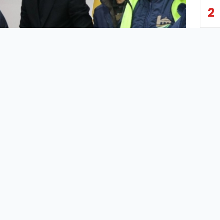
2
3
4
5
6
7
8
Deprem bölgesinde yer alan kentlerdeki belediye
çalışanlarına 12 bin TL yardım yapılması yönünde
9