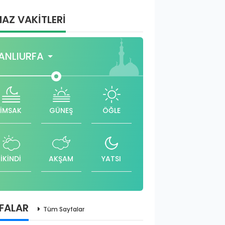
AZ VAKİTLERİ
ANLIURFA
İMSAK
GÜNEŞ
ÖĞLE
İKİNDİ
AKŞAM
YATSI
FALAR
Tüm Sayfalar