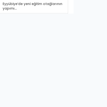
Eyyübiye’de yeni eğitim otağlarının
yapımı...
Karaköprü'de çocuklara karne
hediyesi Maşa ile...
PKK'lı terörist Şanlıurfa sınır
hattında yakalandı!
Urfa’da otoyol kenarında otlar ve
ağaçlar cayır...
Vali Ayhan Urfa'ya "Şanlı"
unvanının verilişinin...
OSB Urfa'da bayramın 2. gününde
elektrik kesintisi...
Vali Ayhan konteyner kentte
incelemelerde bulundu
Viranşehir'de çıkan silahlı kavgada