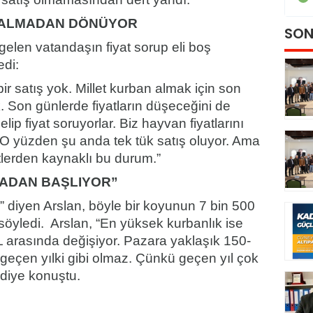
 ALMADAN DÖNÜYOR
SON
gelen vatandaşın fiyat sorup eli boş
edi:
bir satış yok. Millet kurban almak için son
k. Son günlerde fiyatların düşeceğini de
p fiyat soruyorlar. Biz hayvan fiyatlarını
 O yüzden şu anda tek tük satış oluyor. Ama
etlerden kaynaklı bu durum.”
RADAN BAŞLIYOR”
r” diyen Arslan, böyle bir koyunun 7 bin 500
söyledi. Arslan, “En yüksek kurbanlık ise
TL arasında değişiyor. Pazara yaklaşık 150-
geçen yılki gibi olmaz. Çünkü geçen yıl çok
 diye konuştu.