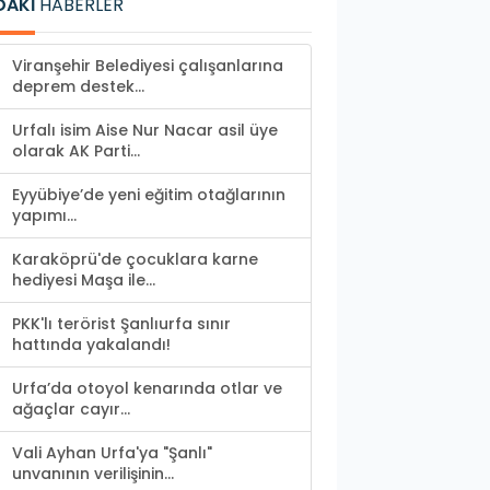
DAKİ
HABERLER
Viranşehir Belediyesi çalışanlarına
deprem destek...
Urfalı isim Aise Nur Nacar asil üye
olarak AK Parti...
Eyyübiye’de yeni eğitim otağlarının
yapımı...
Karaköprü'de çocuklara karne
hediyesi Maşa ile...
PKK'lı terörist Şanlıurfa sınır
hattında yakalandı!
Urfa’da otoyol kenarında otlar ve
ağaçlar cayır...
Vali Ayhan Urfa'ya "Şanlı"
unvanının verilişinin...