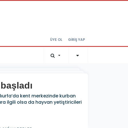
ÜYE OL
GİRİŞ YAP
 başladı
nlıurfa’da kent merkezinde kurban
 ilgili olsa da hayvan yetiştiricileri