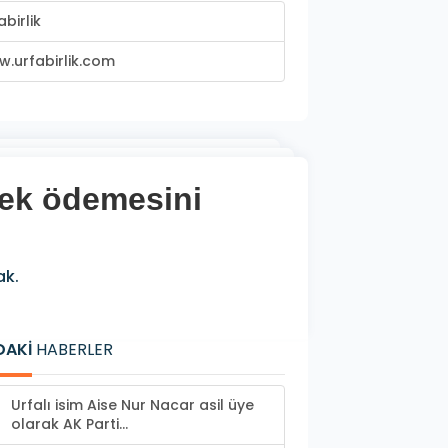
abirlik
.urfabirlik.com
tek ödemesini
ak.
DAKİ
HABERLER
Urfalı isim Aise Nur Nacar asil üye
olarak AK Parti...