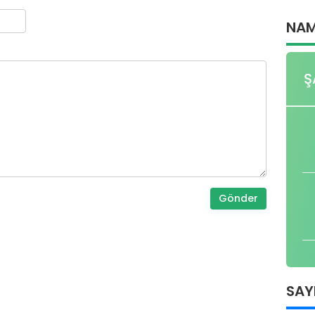
NAM
Ş
Gönder
SAY