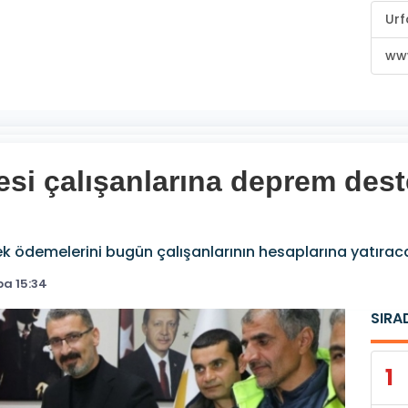
Urf
www
esi çalışanlarına deprem des
ek ödemelerini bugün çalışanlarının hesaplarına yatırac
a 15:34
SIRA
1