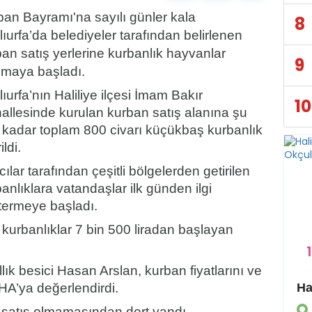
ban Bayramı'na sayılı günler kala
8
ıurfa’da belediyeler tarafından belirlenen
an satış yerlerine kurbanlık hayvanlar
9
şmaya başladı.
ıurfa’nın Haliliye ilçesi İmam Bakır
10
allesinde kurulan kurban satış alanına şu
 kadar toplam 800 civarı küçükbaş kurbanlık
ildi.
cılar tarafından çeşitli bölgelerden getirilen
anlıklara vatandaşlar ilk günden ilgi
termeye başladı.
urbanlıklar 7 bin 500 liradan başlayan
1
ıllık besici Hasan Arslan, kurban fiyatlarını ve
İHA’ya değerlendirdi.
Eyyübiye Kırsalında Yapılmamış Yol Kalmayacak
GÜNDEM
da satış olmamasından dert yandı.