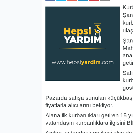
Kur
Şanl
kurb
ula
Şanl
Mah
ana
getir
Satı
kurb
gös
Pazarda satışa sunulan küçükbaş k
fiyatlarla alıcılarını bekliyor.
Alana ilk kurbanlıkları getiren 15 y
vatandaşın kurbanlıklara ilgisini B
Arslan, vatandaşların ilgisi olsa 