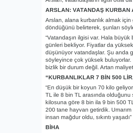
ARSLAN: VATANDAŞ KURBAN
Arslan, alana kurbanlık almak için 
döndüğünü belirterek, şunları söyl
“Vatandaşın ilgisi var. Hala büyük 
günleri bekliyor. Fiyatlar da yükse
düşünüyor vatandaşlar. Şu anda geli
söyleyince çok yüksek buluyorlar.
bizlik bir durum değil. Artan maliy
“KURBANLIKLAR 7 BİN 500 Lİ
“En düşük bir koyun 70 kilo geliyo
TL ile 8 bin TL arasında olduğunu 
kilosuna göre 8 bin ila 9 bin 500 
200 tane hayvan getirdik. Umarım 
insan mağdur oldu, sıkıntı yaşadı”
BİHA