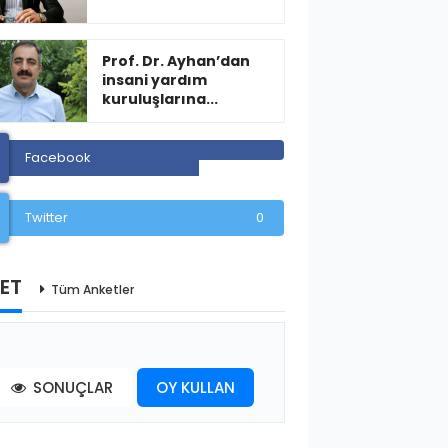
Prof. Dr. Ayhan’dan
insani yardım
kuruluşlarına...
Facebook
Twitter
0
ET
Tüm Anketler
SONUÇLAR
OY KULLAN