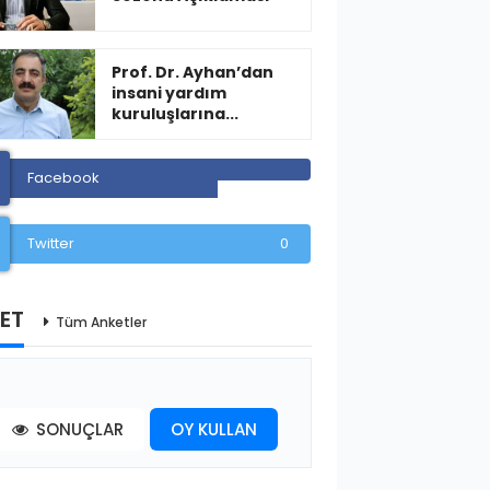
Prof. Dr. Ayhan’dan
insani yardım
kuruluşlarına...
Facebook
Twitter
0
ET
Tüm Anketler
SONUÇLAR
OY KULLAN