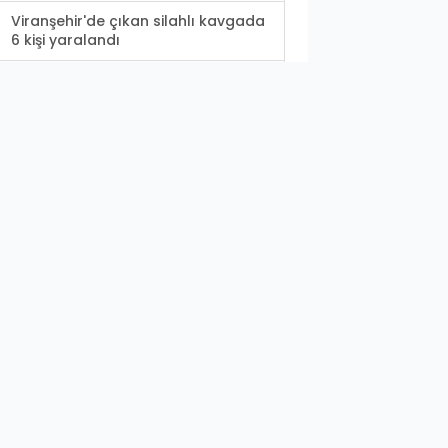
Viranşehir'de çıkan silahlı kavgada
6 kişi yaralandı
Yaralı Gökdoğan tedavi edildikten
sonra doğaya...
Vali Ayhan bayramda görev
alacak personel sayısını...
Depremde göçük altında kalan
Urfalı minik Zeynep...
Depremde göçük altında kalan
Urfalı minik Zeynep'in...
Resmi Gazete’de yayımlandı!
Bakan yardımcıları...
Şanlıurfa’da elektrik şebekesi
yapım işi ihale...
HRÜ’de bir bölüm daha açıldı