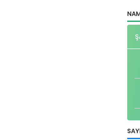
NAM
Ş
SAY