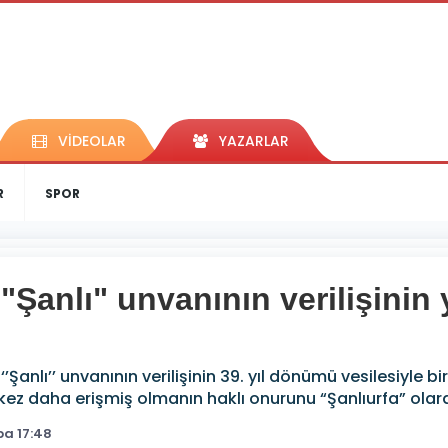
VİDEOLAR
YAZARLAR
R
SPOR
 "Şanlı" unvanının verilişini
 ‘’Şanlı’’ unvanının verilişinin 39. yıl dönümü vesilesiyle 
kez daha erişmiş olmanın haklı onurunu “Şanlıurfa” olara
a 17:48