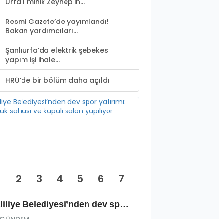
Urfalı minik Zeynep'in...
Resmi Gazete’de yayımlandı!
Bakan yardımcıları...
Şanlıurfa’da elektrik şebekesi
yapım işi ihale...
HRÜ’de bir bölüm daha açıldı
2
3
4
5
6
7
Haliliye Belediyesi’nden dev spor yatırımı: Okçuluk sahası ve kapalı salon yapılıyor