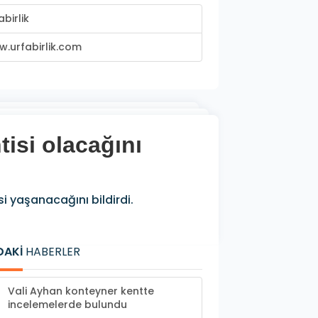
abirlik
.urfabirlik.com
isi olacağını
i yaşanacağını bildirdi.
DAKİ
HABERLER
Vali Ayhan konteyner kentte
incelemelerde bulundu