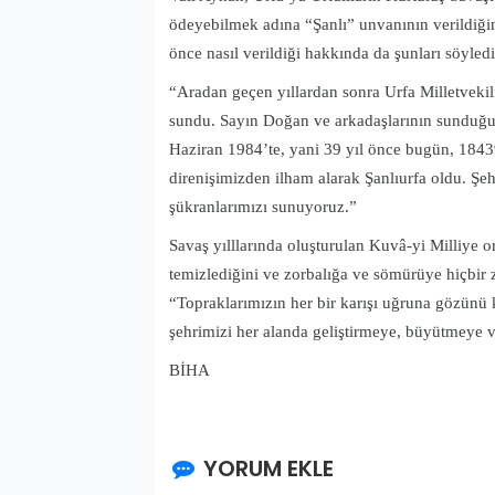
ödeyebilmek adına “Şanlı” unvanının verildiğin
önce nasıl verildiği hakkında da şunları söyledi
“Aradan geçen yıllardan sonra Urfa Milletvek
sundu. Sayın Doğan ve arkadaşlarının sunduğu b
Haziran 1984’te, yani 39 yıl önce bugün, 1843
direnişimizden ilham alarak Şanlıurfa oldu. Ş
şükranlarımızı sunuyoruz.”
Savaş yılllarında oluşturulan Kuvâ-yi Milliye 
temizlediğini ve zorbalığa ve sömürüye hiçbir
“Topraklarımızın her bir karışı uğruna gözünü k
şehrimizi her alanda geliştirmeye, büyütmeye
BİHA
YORUM EKLE