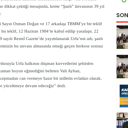
GÜNDEM
e dikkat çektiği mesajında, kente “Şanlı” ünvanının 39 yıl
SON
:
ili Sayın Osman Doğan ve 17 arkadaşı TBMM’ye bir teklif
u teklif, 12 Haziran 1984’te kabul edilip yasalaştı. 22
9 sayılı Resmî Gazete’de yayımlanarak Urfa’nın adı, şanlı
ehrimizin bu unvanı almasında emeği geçen herkese sonsuz
ordusuyla Urfa halkının düşman kuvvetlerini şehirden
 zaman boyun eğmediğini belirten Vali Ayhan,
ırpmadan can vermeye hazır bir milletin evlatları olarak,
 ve yüceltmeye devam edeceğiz” dedi.