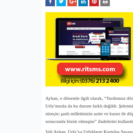
Ayhan, o dönemle ilgili olarak, “Yurdumuz dört
Urfa’mızda da bu durum farklı değildi. Şehrimizd
süreçte; şanlı milletimizin azim ve kararı ile 
sonucunda bizim olmuştur” ifadelerini kullandı
Vali Ayhan, Urfa’ya Urfalıların Kurtuluş Savaş