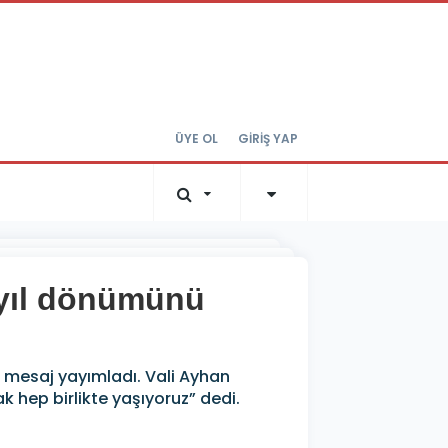
ÜYE OL
GİRİŞ YAP
n yıl dönümünü
bir mesaj yayımladı. Vali Ayhan
k hep birlikte yaşıyoruz” dedi.