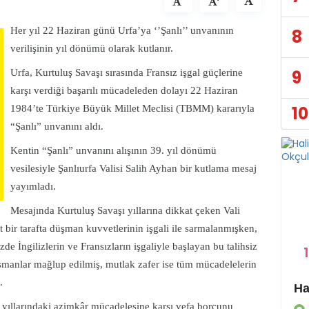
Her yıl 22 Haziran günü Urfa’ya ‘’Şanlı’’ unvanının
8
verilişinin yıl dönümü olarak kutlanır.
9
Urfa, Kurtuluş Savaşı sırasında Fransız işgal güçlerine
karşı verdiği başarılı mücadeleden dolayı 22 Haziran
10
1984’te Türkiye Büyük Millet Meclisi (TBMM) kararıyla
“Şanlı” unvanını aldı.
Kentin “Şanlı” unvanını alışının 39. yıl dönümü
vesilesiyle Şanlıurfa Valisi Salih Ayhan bir kutlama mesaj
yayımladı.
Mesajında Kurtuluş Savaşı yıllarına dikkat çeken Vali
 bir tarafta düşman kuvvetlerinin işgali ile sarmalanmışken,
e İngilizlerin ve Fransızların işgaliyle başlayan bu talihsiz
1
düşmanlar mağlup edilmiş, mutlak zafer ise tüm mücadelelerin
.
Eyyübiye Kırsalında Yapılmamış Yol Kalmayacak
ı yıllarındaki azimkâr mücadelesine karşı vefa borcunu