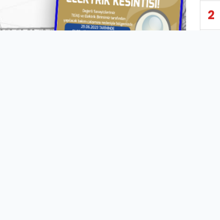
2
3
4
5
6
7
urfa Organize Sanayi Bölge (OSB) Müdürlüğü tarafından
8
n Bayramı’nda elektrik kesintisi yaşanacağına dair
ruda bulundu.
9