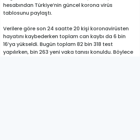
hesabından Türkiye’nin güncel korona virüs
tablosunu paylaştı.
Verilere göre son 24 saatte 20 kişi koronavirüsten
hayatını kaybederken toplam can kaybı da 6 bin
16’ya yükseldi. Bugün toplam 82 bin 318 test
yapılırken, bin 263 yeni vaka tanısı konuldu. Böylece
toplam toplam vaka sayısı 251 bin 805 oldu.
Bugün iyileşen kişi sayısı da 942 kişiyle birlikte
toplam iyileşen hasta sayısı da 232 bin 913’e
yükseldi. Toplam hastalarda zatürre oranı yüzde 7,5,
toplam ağır hasta sayısının ise 703 olduğu açıklandı.
olarak açıklandı.
Tabloya dair açıklama yapan Bakan Koca ''Bu
tabloda her gün açıklanan Koronavirüs test
sonuçları, ortalama 10 gün önceki bulaşmaları