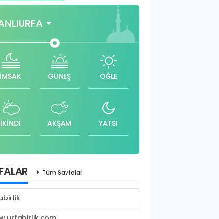
ANLIURFA
İMSAK
GÜNEŞ
ÖĞLE
İKİNDİ
AKŞAM
YATSI
FALAR
Tüm Sayfalar
abirlik
.urfabirlik.com