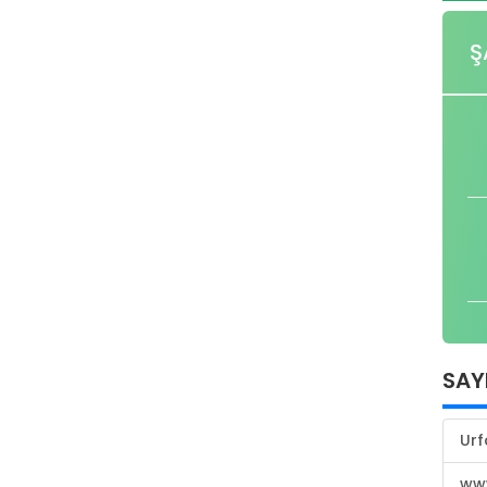
Ş
SAY
Urf
www