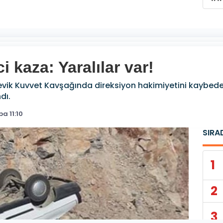
i kaza: Yaralılar var!
ik Kuvvet Kavşağında direksiyon hakimiyetini kaybeden
dı.
a 11:10
SIRA
1
2
3