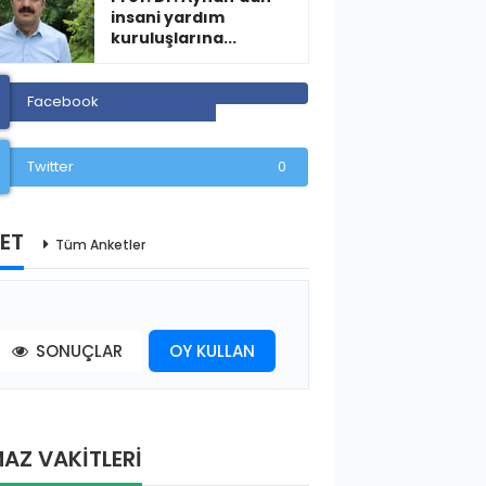
insani yardım
kuruluşlarına...
Facebook
Twitter
0
ET
Tüm Anketler
SONUÇLAR
OY KULLAN
AZ VAKİTLERİ