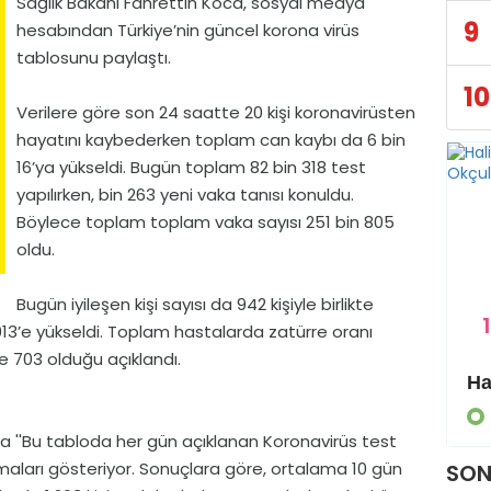
Sağlık Bakanı Fahrettin Koca, sosyal medya
9
hesabından Türkiye’nin güncel korona virüs
tablosunu paylaştı.
10
Verilere göre son 24 saatte 20 kişi koronavirüsten
hayatını kaybederken toplam can kaybı da 6 bin
16’ya yükseldi. Bugün toplam 82 bin 318 test
yapılırken, bin 263 yeni vaka tanısı konuldu.
Böylece toplam toplam vaka sayısı 251 bin 805
oldu.
Bugün iyileşen kişi sayısı da 942 kişiyle birlikte
1
913’e yükseldi. Toplam hastalarda zatürre oranı
e 703 olduğu açıklandı.
Eyyübiye Kırsalında Yapılmamış Yol Kalmayacak
GÜNDEM
 ''Bu tabloda her gün açıklanan Koronavirüs test
maları gösteriyor. Sonuçlara göre, ortalama 10 gün
SON