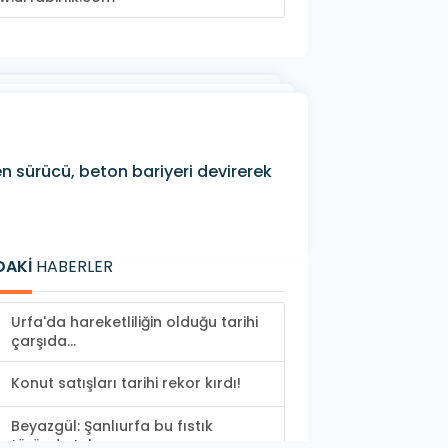
 sürücü, beton bariyeri devirerek
DAKİ
HABERLER
Urfa'da hareketliliğin olduğu tarihi
çarşıda...
Konut satışları tarihi rekor kırdı!
Beyazgül: Şanlıurfa bu fıstık
türünde tek