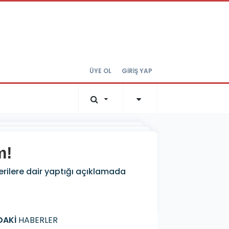
ÜYE OL
GİRİŞ YAP
m!
verilere dair yaptığı açıklamada
DAKİ
HABERLER