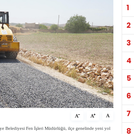
1
2
3
4
5
6
7
iye Belediyesi Fen İşleri Müdürlüğü, ilçe genelinde yeni yol
8