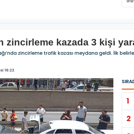
www
n zincirleme kazada 3 kişi yar
ğı’nda zincirleme trafik kazası meydana geldi. İlk belirl
i 16:22
SIRA
1
2