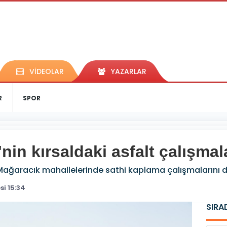
VİDEOLAR
YAZARLAR
R
SPOR
'nin kırsaldaki asfalt çalışma
ve Mağaracık mahallelerinde sathi kaplama çalışmalarını d
i 15:34
SIRA