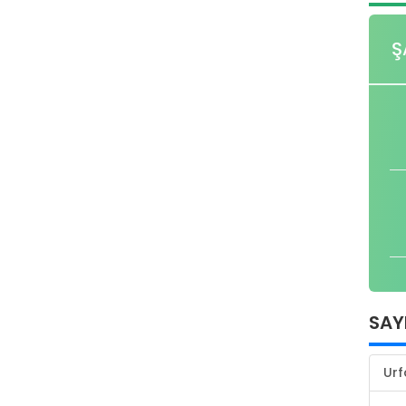
Ş
SAY
Urf