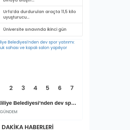
binaya ulaştı!...
Urfa’da durdurulan araçta 11,5 kilo
uyuşturucu...
Üniversite sınavında ikinci gün
2
3
4
5
6
7
Haliliye Belediyesi’nden dev spor yatırımı: Okçuluk sahası ve kapalı salon yapılıyor
GÜNDEM
GÜNDEM
 DAKİKA HABERLERİ