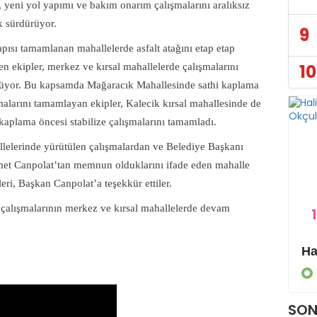
 yeni yol yapımı ve bakım onarım çalışmalarını aralıksız
k sürdürüyor.
9
apısı tamamlanan mahallelerde asfalt atağını etap etap
10
en ekipler, merkez ve kırsal mahallelerde çalışmalarını
üyor. Bu kapsamda Mağaracık Mahallesinde sathi kaplama
malarını tamamlayan ekipler, Kalecik kırsal mahallesinde de
 kaplama öncesi stabilize çalışmalarını tamamladı.
lelerinde yürütülen çalışmalardan ve Belediye Başkanı
t Canpolat’tan memnun olduklarını ifade eden mahalle
leri, Başkan Canpolat’a teşekkür ettiler.
 çalışmalarının merkez ve kırsal mahallelerde devam
1
Eyyübiye Kırsalında Yapılmamış Yol Kalmayacak
GÜNDEM
SON