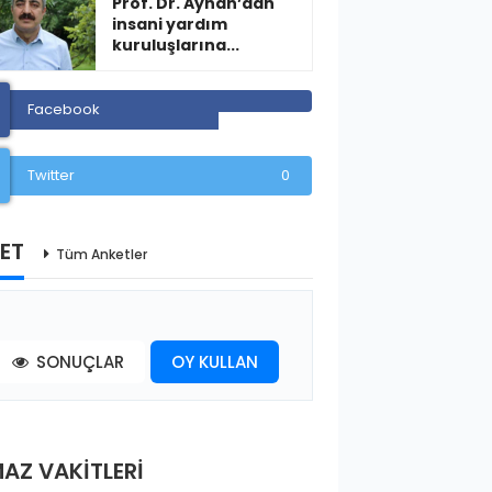
Prof. Dr. Ayhan’dan
insani yardım
kuruluşlarına...
Facebook
Twitter
0
ET
Tüm Anketler
SONUÇLAR
OY KULLAN
AZ VAKİTLERİ