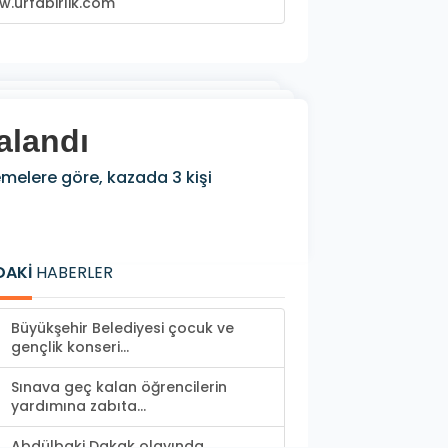
.urfabirlik.com
alandı
emelere göre, kazada 3 kişi
DAKİ
HABERLER
Büyükşehir Belediyesi çocuk ve
gençlik konseri...
Sınava geç kalan öğrencilerin
yardımına zabıta...
Abdülbaki Dakak olayında