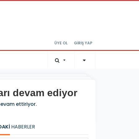
ÜYE OL
GİRİŞ YAP
ları devam ediyor
evam ettiriyor.
DAKİ
HABERLER