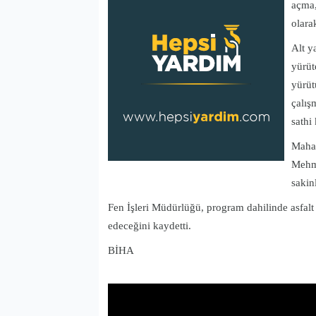
açma,
olara
Alt y
yürüt
yürüt
çalış
sathi
Mahal
Mehme
sakin
Fen İşleri Müdürlüğü, program dahilinde asfalt
edeceğini kaydetti.
BİHA