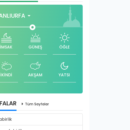
ANLIURFA
İMSAK
GÜNEŞ
ÖĞLE
İKİNDİ
AKŞAM
YATSI
FALAR
Tüm Sayfalar
abirlik