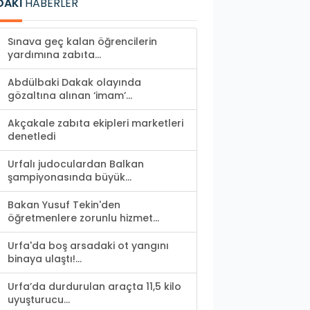
DAKİ
HABERLER
Sınava geç kalan öğrencilerin
yardımına zabıta...
Abdülbaki Dakak olayında
gözaltına alınan ‘imam’...
Akçakale zabıta ekipleri marketleri
denetledi
Urfalı judoculardan Balkan
şampiyonasında büyük...
Bakan Yusuf Tekin'den
öğretmenlere zorunlu hizmet...
Urfa'da boş arsadaki ot yangını
binaya ulaştı!...
Urfa’da durdurulan araçta 11,5 kilo
uyuşturucu...