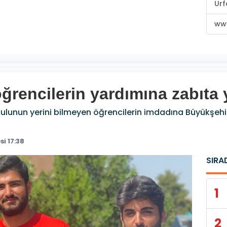
Urf
www
ğrencilerin yardımına zabıta y
ulunun yerini bilmeyen öğrencilerin imdadına Büyükşehir 
i 17:38
SIRA
1
2