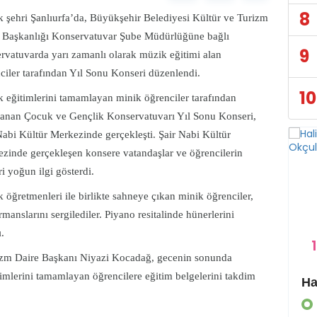
8
 şehri Şanlıurfa’da, Büyükşehir Belediyesi Kültür ve Turizm
 Başkanlığı Konservatuvar Şube Müdürlüğüne bağlı
9
rvatuvarda yarı zamanlı olarak müzik eğitimi alan
ciler tarafından Yıl Sonu Konseri düzenlendi.
10
 eğitimlerini tamamlayan minik öğrenciler tarafından
lanan Çocuk ve Gençlik Konservatuvarı Yıl Sonu Konseri,
Nabi Kültür Merkezinde gerçekleşti. Şair Nabi Kültür
zinde gerçekleşen konsere vatandaşlar ve öğrencilerin
ri yoğun ilgi gösterdi.
 öğretmenleri ile birlikte sahneye çıkan minik öğrenciler,
rmanslarını sergilediler. Piyano resitalinde hünerlerini
.
1
rizm Daire Başkanı Niyazi Kocadağ, gecenin sonunda
lerini tamamlayan öğrencilere eğitim belgelerini takdim
Eyyübiye Kırsalında Yapılmamış Yol Kalmayacak
GÜNDEM