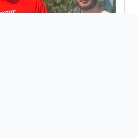
3
4
5
6
7
8
 milyonlarca öğrenci Yükseköğretim Kurumları Sınavı'nın
 ilk oturumu olan Temel Yeterlilik Testi'ne (TYT) girme
9
anı yaşadı. Ancak bazı adaylar, saat 10.15'te başlayan
ma geç kalma korkusu yaşadılar.