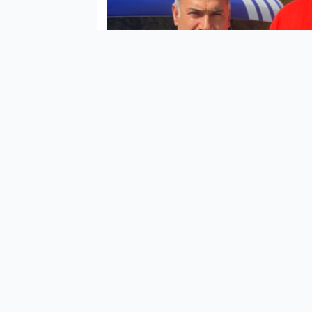
Bugün
(YKS)
heyec
oturu