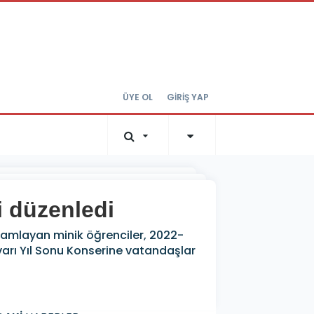
ÜYE OL
GİRİŞ YAP
i düzenledi
mamlayan minik öğrenciler, 2022-
varı Yıl Sonu Konserine vatandaşlar