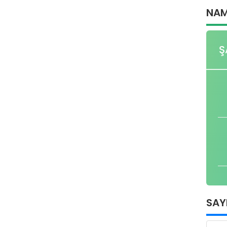
NAM
Ş
SAY