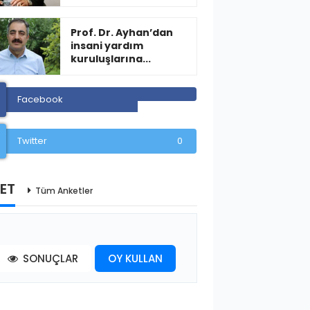
Prof. Dr. Ayhan’dan
insani yardım
kuruluşlarına...
Facebook
Twitter
0
ET
Tüm Anketler
SONUÇLAR
OY KULLAN