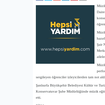
Müzik
Daire
konse
öğren
Müzik
hazır
Şair 
Merke
ailele
Müzik
perfo
sergileyen öğrenciler izleyicilerden tam not aldı
Şanlıurfa Büyükşehir Belediyesi Kültür ve Tu
Konservatuvar Şube Müdürlüğünde müzik eğitim
etti.