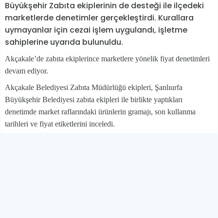
Büyükşehir Zabıta ekiplerinin de desteği ile ilçedeki
marketlerde denetimler gerçekleştirdi. Kurallara
uymayanlar için cezai işlem uygulandı, işletme
sahiplerine uyarıda bulunuldu.
Akçakale’de zabıta ekiplerince marketlere yönelik fiyat denetimleri
devam ediyor.
Akçakale Belediyesi Zabıta Müdürlüğü ekipleri, Şanlıurfa
Büyükşehir Belediyesi zabıta ekipleri ile birlikte yaptıkları
denetimde market raflarındaki ürünlerin gramajı, son kullanma
tarihleri ve fiyat etiketlerini inceledi.
Ürünlerin etiket fiyatlarını not alan ekipler, daha sonra kasa
fiyatlarıyla karşılaştırdı. Son kullanma tarihi geçmiş ürünleri satışa
sunduğu tespit edilen işletmeler hakkında da idari para cezası
yazıldı ve ürünler imha edildi. Ekiplerce işletme sahiplerine
uyarılarda bulunuldu.
Akçakale Belediye Başkanı Mehmet Yalçınkaya, konuyla ilgili
olarak halkın mağdur edilmesine asla izin verilmeyeceğini ve