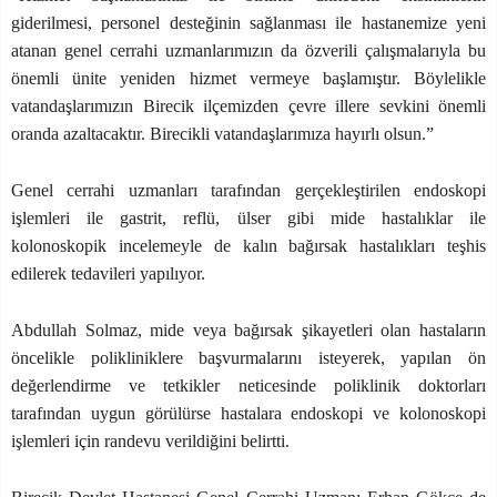
giderilmesi, personel desteğinin sağlanması ile hastanemize yeni
atanan genel cerrahi uzmanlarımızın da özverili çalışmalarıyla bu
önemli ünite yeniden hizmet vermeye başlamıştır. Böylelikle
vatandaşlarımızın Birecik ilçemizden çevre illere sevkini önemli
oranda azaltacaktır. Birecikli vatandaşlarımıza hayırlı olsun.”
Genel cerrahi uzmanları tarafından gerçekleştirilen endoskopi
işlemleri ile gastrit, reflü, ülser gibi mide hastalıklar ile
kolonoskopik incelemeyle de kalın bağırsak hastalıkları teşhis
edilerek tedavileri yapılıyor.
Abdullah Solmaz, mide veya bağırsak şikayetleri olan hastaların
öncelikle polikliniklere başvurmalarını isteyerek, yapılan ön
değerlendirme ve tetkikler neticesinde poliklinik doktorları
tarafından uygun görülürse hastalara endoskopi ve kolonoskopi
işlemleri için randevu verildiğini belirtti.