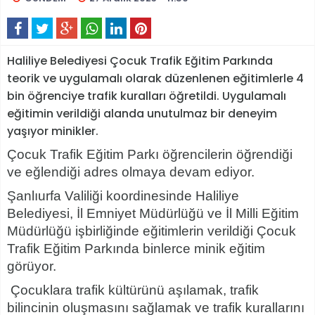
Haliliye Belediyesi Çocuk Trafik Eğitim Parkında
teorik ve uygulamalı olarak düzenlenen eğitimlerle 4
bin öğrenciye trafik kuralları öğretildi. Uygulamalı
eğitimin verildiği alanda unutulmaz bir deneyim
yaşıyor minikler.
Çocuk Trafik E
ğ
itim Park
ı
ö
ğ
rencilerin
ö
ğ
rendi
ğ
i
ve e
ğ
lendi
ğ
i adres olmaya devam ediyor.
Ş
anl
ı
urfa Valili
ğ
i koordinesinde Haliliye
Belediyesi,
İ
l Emniyet M
ü
d
ü
rl
ü
ğ
ü
ve
İ
l Milli E
ğ
itim
M
ü
d
ü
rl
ü
ğ
ü
i
ş
birli
ğ
inde e
ğ
itimlerin verildi
ğ
i
Ç
ocuk
Trafik E
ğ
itim Park
ı
nda binlerce minik e
ğ
itim
g
ö
r
ü
yor.
Çocuklara trafik kültürünü a
şı
lamak, trafik
bilincinin olu
ş
mas
ı
n
ı
sa
ğ
lamak ve trafik kurallar
ı
n
ı