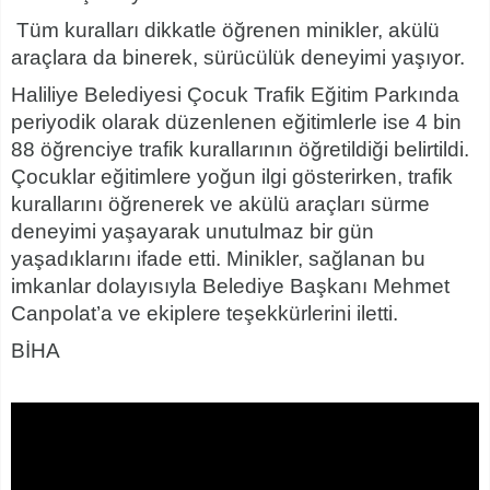
Tüm kurallar
ı
dikkatle
ö
ğ
renen minikler, ak
ü
l
ü
ara
ç
lara da binerek, sürücülük deneyimi ya
şı
yor.
Haliliye Belediyesi Çocuk Trafik E
ğ
itim Park
ı
nda
periyodik olarak düzenlenen e
ğ
itimlerle ise 4 bin
88
ö
ğ
renciye trafik kurallar
ı
n
ı
n
ö
ğ
retildi
ğ
i belirtildi.
Ç
ocuklar e
ğ
itimlere yo
ğ
un ilgi g
ö
sterirken, trafik
kurallar
ı
n
ı
ö
ğ
renerek ve ak
ü
l
ü
ara
ç
lar
ı
s
ü
rme
deneyimi ya
ş
ayarak unutulmaz bir g
ü
n
ya
ş
ad
ı
klar
ı
n
ı
ifade etti. Minikler, sa
ğ
lanan bu
imkanlar dolay
ı
s
ı
yla Belediye Ba
ş
kan
ı
Mehmet
Canpolat
’
a ve ekiplere te
ş
ekk
ü
rlerini iletti.
B
İ
HA