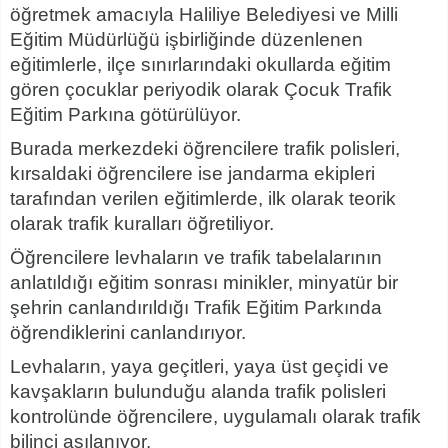
ö
ğ
retmek amac
ı
yla Haliliye Belediyesi ve Milli
E
ğ
itim M
ü
d
ü
rl
ü
ğ
ü
i
ş
birli
ğ
inde d
ü
zenlenen
e
ğ
itimlerle, il
ç
e s
ı
n
ı
rlar
ı
ndaki okullarda e
ğ
itim
g
ö
ren
ç
ocuklar periyodik olarak
Ç
ocuk Trafik
E
ğ
itim Park
ı
na g
ö
t
ü
r
ü
l
ü
yor.
Burada merkezdeki ö
ğ
rencilere trafik polisleri,
k
ı
rsaldaki
ö
ğ
rencilere ise jandarma ekipleri
taraf
ı
ndan verilen e
ğ
itimlerde, ilk olarak teorik
olarak trafik kurallar
ı
ö
ğ
retiliyor.
Ö
ğ
rencilere levhalar
ı
n ve trafik tabelalar
ı
n
ı
n
anlat
ı
ld
ığı
e
ğ
itim sonras
ı
minikler, minyat
ü
r bir
ş
ehrin canland
ı
r
ı
ld
ığı
Trafik E
ğ
itim Park
ı
nda
ö
ğ
rendiklerini canland
ı
r
ı
yor.
Levhalar
ı
n, yaya ge
ç
itleri, yaya
ü
st ge
ç
idi ve
kav
ş
aklar
ı
n bulundu
ğ
u alanda trafik polisleri
kontrolünde ö
ğ
rencilere, uygulamal
ı
olarak trafik
bilinci a
şı
lan
ı
yor.