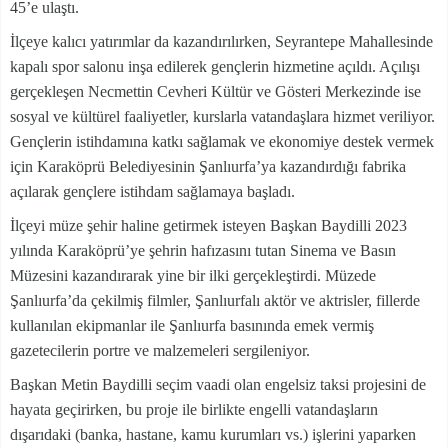
45’e ulaştı.
İlçeye kalıcı yatırımlar da kazandırılırken, Seyrantepe Mahallesinde
kapalı spor salonu inşa edilerek gençlerin hizmetine açıldı. Açılışı
gerçekleşen Necmettin Cevheri Kültür ve Gösteri Merkezinde ise
sosyal ve kültürel faaliyetler, kurslarla vatandaşlara hizmet veriliyor.
Gençlerin istihdamına katkı sağlamak ve ekonomiye destek vermek
için Karaköprü Belediyesinin Şanlıurfa’ya kazandırdığı fabrika
açılarak gençlere istihdam sağlamaya başladı.
İlçeyi müze şehir haline getirmek isteyen Başkan Baydilli 2023
yılında Karaköprü’ye şehrin hafızasını tutan Sinema ve Basın
Müzesini kazandırarak yine bir ilki gerçekleştirdi. Müzede
Şanlıurfa’da çekilmiş filmler, Şanlıurfalı aktör ve aktrisler, fillerde
kullanılan ekipmanlar ile Şanlıurfa basınında emek vermiş
gazetecilerin portre ve malzemeleri sergileniyor.
Başkan Metin Baydilli seçim vaadi olan engelsiz taksi projesini de
hayata geçirirken, bu proje ile birlikte engelli vatandaşların
dışarıdaki (banka, hastane, kamu kurumları vs.) işlerini yaparken