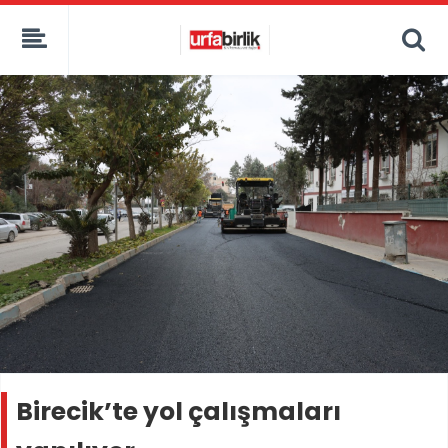
Birecik’te yol çalışmaları