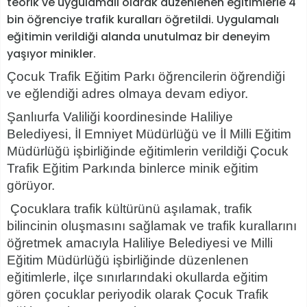
teorik ve uygulamalı olarak düzenlenen eğitimlerle 4
bin öğrenciye trafik kuralları öğretildi. Uygulamalı
eğitimin verildiği alanda unutulmaz bir deneyim
yaşıyor minikler.
Çocuk Trafik E
ğ
itim Park
ı
ö
ğ
rencilerin
ö
ğ
rendi
ğ
i
ve e
ğ
lendi
ğ
i adres olmaya devam ediyor.
Ş
anl
ı
urfa Valili
ğ
i koordinesinde Haliliye
Belediyesi,
İ
l Emniyet M
ü
d
ü
rl
ü
ğ
ü
ve
İ
l Milli E
ğ
itim
M
ü
d
ü
rl
ü
ğ
ü
i
ş
birli
ğ
inde e
ğ
itimlerin verildi
ğ
i
Ç
ocuk
Trafik E
ğ
itim Park
ı
nda binlerce minik e
ğ
itim
g
ö
r
ü
yor.
Çocuklara trafik kültürünü a
şı
lamak, trafik
bilincinin olu
ş
mas
ı
n
ı
sa
ğ
lamak ve trafik kurallar
ı
n
ı
ö
ğ
retmek amac
ı
yla Haliliye Belediyesi ve Milli
E
ğ
itim M
ü
d
ü
rl
ü
ğ
ü
i
ş
birli
ğ
inde d
ü
zenlenen
e
ğ
itimlerle, il
ç
e s
ı
n
ı
rlar
ı
ndaki okullarda e
ğ
itim
g
ö
ren
ç
ocuklar periyodik olarak
Ç
ocuk Trafik