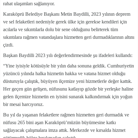
rahat ulaşımları sağlanıyor.
Karaköprü Belediye Başkanı Metin Baydilli, 2023 yılının deprem
ve sel felaketleri nedeniyle gerek ülke için gerekse kendileri için
acılarla ve sıkıntılarla dolu bir sene olduğunu belirterek tüm
sıkıntılara rağmen vatandaşlara hizmetten geri durmadıklarının altını
çizdi.
Başkan Baydilli 2023 yılı değerlendirmesinde şu ifadeleri kullandı:
“Yine iyisiyle kötüsüyle bir yılın daha sonuna geldik. Cumhuriyetin
yüzüncü yılında halka hizmetin hakka ve vatana hizmet olduğu
düsturuyla çalıştık, büyüyen ilçemize yeni hizmetlerle değer kattık.
Her geçen gün gelişen, nüfusunu katlayıp gözde bir yerleşke haline
gelen ilçemize hizmetin en iyisini sunarak kalkındırmak için yoğun
bir mesai harcıyoruz.
Bu yıl da yaşanan felaketlere rağmen hizmetten geri durmadık ve
nüfusu 265 bini aşan Karaköprü’müzün büyümesine katkı
sağlayacak çalışmalara imza attık. Merkezde ve kırsalda hizmet
götürmedik bölge bırakmadan çalıştık.