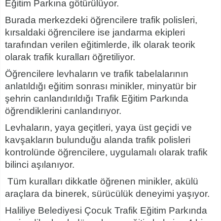
E
ğ
itim Park
ı
na g
ö
t
ü
r
ü
l
ü
yor.
Burada merkezdeki ö
ğ
rencilere trafik polisleri,
k
ı
rsaldaki
ö
ğ
rencilere ise jandarma ekipleri
taraf
ı
ndan verilen e
ğ
itimlerde, ilk olarak teorik
olarak trafik kurallar
ı
ö
ğ
retiliyor.
Ö
ğ
rencilere levhalar
ı
n ve trafik tabelalar
ı
n
ı
n
anlat
ı
ld
ığı
e
ğ
itim sonras
ı
minikler, minyat
ü
r bir
ş
ehrin canland
ı
r
ı
ld
ığı
Trafik E
ğ
itim Park
ı
nda
ö
ğ
rendiklerini canland
ı
r
ı
yor.
Levhalar
ı
n, yaya ge
ç
itleri, yaya
ü
st ge
ç
idi ve
kav
ş
aklar
ı
n bulundu
ğ
u alanda trafik polisleri
kontrolünde ö
ğ
rencilere, uygulamal
ı
olarak trafik
bilinci a
şı
lan
ı
yor.
Tüm kurallar
ı
dikkatle
ö
ğ
renen minikler, ak
ü
l
ü
ara
ç
lara da binerek, sürücülük deneyimi ya
şı
yor.
Haliliye Belediyesi Çocuk Trafik E
ğ
itim Park
ı
nda