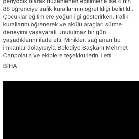
periyodik olarak düzenlenen e
ğ
itimlerle ise 4 bin
88
ö
ğ
renciye trafik kurallar
ı
n
ı
n
ö
ğ
retildi
ğ
i belirtildi.
Ç
ocuklar e
ğ
itimlere yo
ğ
un ilgi g
ö
sterirken, trafik
kurallar
ı
n
ı
ö
ğ
renerek ve ak
ü
l
ü
ara
ç
lar
ı
s
ü
rme
deneyimi ya
ş
ayarak unutulmaz bir g
ü
n
ya
ş
ad
ı
klar
ı
n
ı
ifade etti. Minikler, sa
ğ
lanan bu
imkanlar dolay
ı
s
ı
yla Belediye Ba
ş
kan
ı
Mehmet
Canpolat
’
a ve ekiplere te
ş
ekk
ü
rlerini iletti.
B
İ
HA