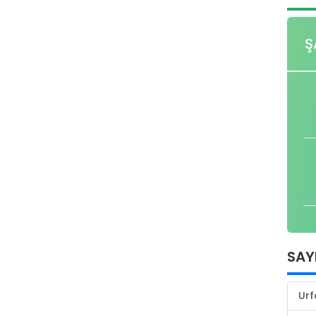
Ş
SAY
Urf