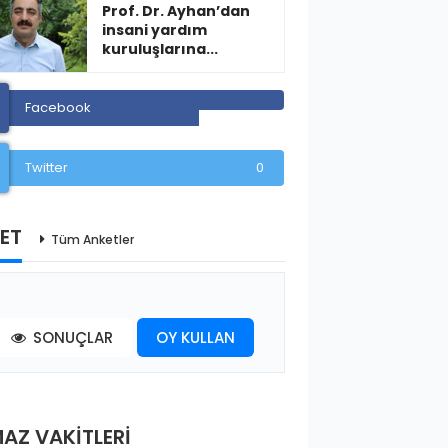
Prof. Dr. Ayhan’dan
insani yardım
kuruluşlarına...
Facebook
Twitter
0
ET
Tüm Anketler
SONUÇLAR
OY KULLAN
AZ VAKİTLERİ