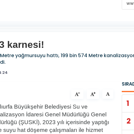
www
3 karnesi!
239 Metre yağmursuyu hattı, 199 bin 574 Metre kanalizasy
di.
4:24
SIRA
1
lıurfa Büyükşehir Belediyesi Su ve
alizasyon İdaresi Genel Müdürlüğü Genel
2
rlüğü (ŞUSKİ), 2023 yılı içerisinde yaptığı
e suyu hat döşeme çalışmaları ile hizmet