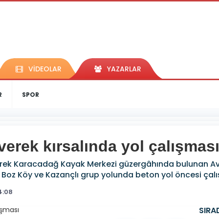
VİDEOLAR
YAZARLAR
R
SPOR
erek kırsalında yol çalışmas
verek Karacadağ Kayak Merkezi güzergâhında bulunan Avu
ş, Boz Köy ve Kazançlı grup yolunda beton yol öncesi çal
4:08
SIRA