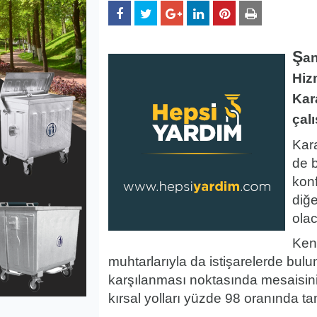
Ş
an
Hiz
Kar
çalı
Kar
de 
konf
diğe
ola
Ken
muhtarlarıyla da istişarelerde bulu
karşılanması noktasında mesaisini
kırsal yolları yüzde 98 oranında t