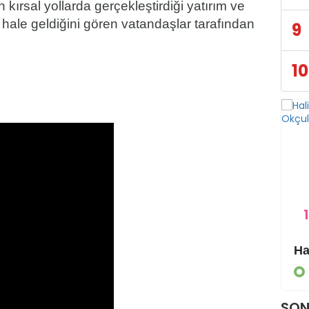
 kırsal yollarda gerçekleştirdiği yatırım ve
 hale geldiğini gören vatandaşlar tarafından
9
10
1
Eyyübiye Kırsalında Yapılmamış Yol Kalmayacak
GÜNDEM
SON