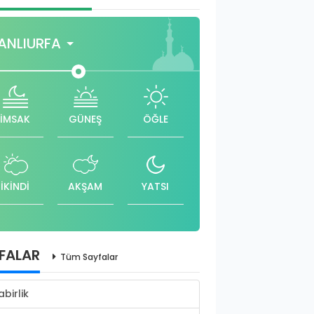
ANLIURFA
İMSAK
GÜNEŞ
ÖĞLE
İKİNDİ
AKŞAM
YATSI
FALAR
Tüm Sayfalar
abirlik