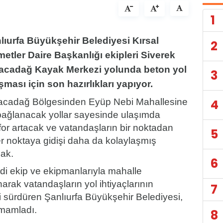
1
lıurfa Büyükşehir Belediyesi Kırsal
2
metler Daire Başkanlığı ekipleri Siverek
acadağ Kayak Merkezi yolunda beton yol
3
şması için son hazırlıkları yapıyor.
acadağ Bölgesinden Eyüp Nebi Mahallesine
4
bağlanacak yollar sayesinde ulaşımda
or artacak ve vatandaşların bir noktadan
5
r noktaya gidişi daha da kolaylaşmış
cak.
6
di ekip ve ekipmanlarıyla mahalle
narak vatandaşların yol ihtiyaçlarının
7
 sürdüren Şanlıurfa Büyükşehir Belediyesi,
amamladı.
8