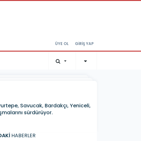
ÜYE OL
GİRİŞ YAP
ı
rtepe, Savucak, Bardakçı, Yeniceli,
ışmalarını sürdürüyor.
DAKİ
HABERLER