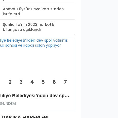
Ahmet Tüysüz Deva Partisi’nden
istifa etti
Şanlıurfa’nın 2023 narkotik
bilançosu açıklandı
2
3
4
5
6
7
Haliliye Belediyesi’nden dev spor yatırımı: Okçuluk sahası ve kapalı salon yapılıyor
GÜNDEM
GÜNDEM
 DAKİKA HABERLERİ