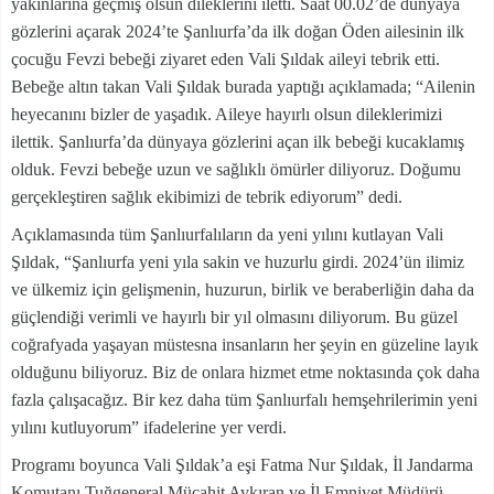
yakınlarına geçmiş olsun dileklerini iletti. Saat 00.02’de dünyaya
gözlerini açarak 2024’te Şanlıurfa’da ilk doğan Öden ailesinin ilk
çocuğu Fevzi bebeği ziyaret eden Vali Şıldak aileyi tebrik etti.
Bebeğe altın takan Vali Şıldak burada yaptığı açıklamada; “Ailenin
heyecanını bizler de yaşadık. Aileye hayırlı olsun dileklerimizi
ilettik. Şanlıurfa’da dünyaya gözlerini açan ilk bebeği kucaklamış
olduk. Fevzi bebeğe uzun ve sağlıklı ömürler diliyoruz. Doğumu
gerçekleştiren sağlık ekibimizi de tebrik ediyorum” dedi.
Açıklamasında tüm Şanlıurfalıların da yeni yılını kutlayan Vali
Şıldak, “Şanlıurfa yeni yıla sakin ve huzurlu girdi. 2024’ün ilimiz
ve ülkemiz için gelişmenin, huzurun, birlik ve beraberliğin daha da
güçlendiği verimli ve hayırlı bir yıl olmasını diliyorum. Bu güzel
coğrafyada yaşayan müstesna insanların her şeyin en güzeline layık
olduğunu biliyoruz. Biz de onlara hizmet etme noktasında çok daha
fazla çalışacağız. Bir kez daha tüm Şanlıurfalı hemşehrilerimin yeni
yılını kutluyorum” ifadelerine yer verdi.
Programı boyunca Vali Şıldak’a eşi Fatma Nur Şıldak, İl Jandarma
Komutanı Tuğgeneral Mücahit Avkıran ve İl Emniyet Müdürü