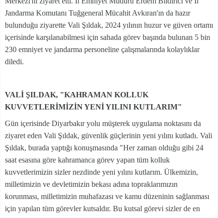
Merkezi'ni ziyaret etti. İl Emniyet Müdürü Erdem Bildirici ve İl
Jandarma Komutanı Tuğgeneral Mücahit Avkıran'ın da hazır
bulunduğu ziyarette Vali Şıldak, 2024 yılının huzur ve güven ortamı
içerisinde karşılanabilmesi için sahada görev başında bulunan 5 bin
230 emniyet ve jandarma personeline çalışmalarında kolaylıklar
diledi.
VALİ ŞILDAK, "KAHRAMAN KOLLUK
KUVVETLERİMİZİN YENİ YILINI KUTLARIM"
Gün içerisinde Diyarbakır yolu müşterek uygulama noktasını da
ziyaret eden Vali Şıldak, güvenlik güçlerinin yeni yılını kutladı. Vali
Şıldak, burada yaptığı konuşmasında "Her zaman olduğu gibi 24
saat esasına göre kahramanca görev yapan tüm kolluk
kuvvetlerimizin sizler nezdinde yeni yılını kutlarım. Ülkemizin,
milletimizin ve devletimizin bekası adına topraklarımızın
korunması, milletimizin muhafazası ve kamu düzeninin sağlanması
için yapılan tüm görevler kutsaldır. Bu kutsal görevi sizler de en