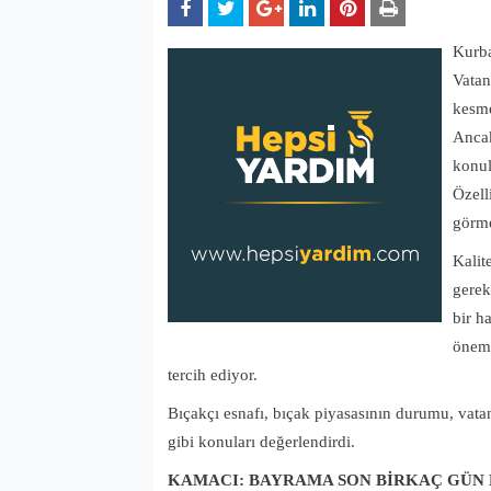
Kurba
Vatan
kesme
Ancak
konul
Özell
görme
Kalit
gerek
bir h
öneml
tercih ediyor.
Bıçakçı esnafı, bıçak piyasasının durumu, vatan
gibi konuları değerlendirdi.
KAMACI: BAYRAMA SON BİRKAÇ GÜN 