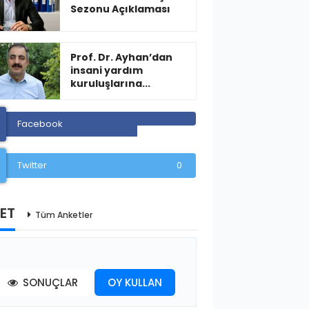
Sezonu Açıklaması
Prof. Dr. Ayhan’dan
insani yardım
kuruluşlarına...
Facebook
Twitter
0
ET
Tüm Anketler
SONUÇLAR
OY KULLAN