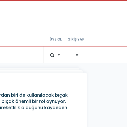
ÜYE OL
GİRİŞ YAP
dan biri de kullanılacak bıçak
bıçak önemli bir rol oynuyor.
areketlilik olduğunu kaydeden