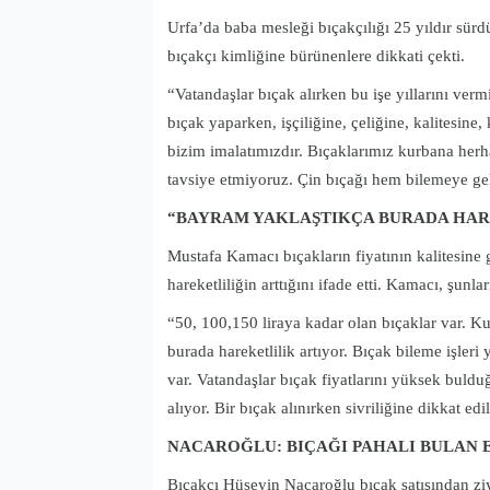
Urfa’da baba mesleği bıçakçılığı 25 yıldır sü
bıçakçı kimliğine bürünenlere dikkati çekti.
“Vatandaşlar bıçak alırken bu işe yıllarını ver
bıçak yaparken, işçiliğine, çeliğine, kalitesine
bizim imalatımızdır. Bıçaklarımız kurbana herh
tavsiye etmiyoruz. Çin bıçağı hem bilemeye gel
“BAYRAM YAKLAŞTIKÇA BURADA HAR
Mustafa Kamacı bıçakların fiyatının kalitesine 
hareketliliğin arttığını ifade etti. Kamacı, şunları
“50, 100,150 liraya kadar olan bıçaklar var. K
burada hareketlilik artıyor. Bıçak bileme işler
var. Vatandaşlar bıçak fiyatlarını yüksek buldu
alıyor. Bir bıçak alınırken sivriliğine dikkat ed
NACAROĞLU: BIÇAĞI PAHALI BULAN E
Bıçakçı Hüseyin Nacaroğlu bıçak satışından zi