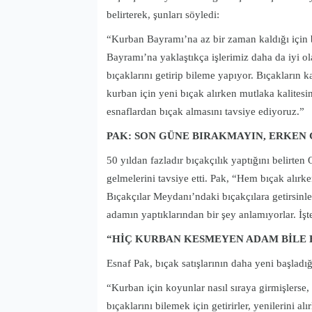
belirterek, şunları söyledi:
“Kurban Bayramı’na az bir zaman kaldığı için 
Bayramı’na yaklaştıkça işlerimiz daha da iyi ol
bıçaklarını getirip bileme yapıyor. Bıçakların ka
kurban için yeni bıçak alırken mutlaka kalitesi
esnaflardan bıçak almasını tavsiye ediyoruz.”
PAK: SON GÜNE BIRAKMAYIN, ERKEN 
50 yıldan fazladır bıçakçılık yaptığını belirte
gelmelerini tavsiye etti. Pak, “Hem bıçak alırk
Bıçakçılar Meydanı’ndaki bıçakçılara getirsinl
adamın yaptıklarından bir şey anlamıyorlar. İşt
“HİÇ KURBAN KESMEYEN ADAM BİLE B
Esnaf Pak, bıçak satışlarının daha yeni başladı
“Kurban için koyunlar nasıl sıraya girmişlerse, 
bıçaklarını bilemek için getirirler, yenilerini 