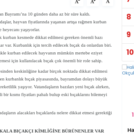
n Bayramı’na 10 günden daha az bir süre kaldı.
8
daşlar, hayvan fiyatlarında yaşanan artışa rağmen kurban
 heyecanı yaşıyorlar.
9
 kurban kesmede dikkat edilmesi gereken önemli bazı
ar var. Kurbanlık için tercih edilecek bıçak da onlardan biri.
10
ikle kurban edilecek hayvanın mümkün mertebe eziyet
mesi için kullanılacak bıçak çok önemli bir role sahip.
esinden keskinliğine kadar birçok noktada dikkat edilmesi
en kurbanlık bıçak piyasasında, bayramdan dolayı büyük
areketlilik yaşıyor. Vatandaşların bazıları yeni bıçak alırken,
i bir kısmı fiyatları pahalı bulup eski bıçaklarını bilemeyi
daşların alacakları bıçaklarda nelere dikkat etmesi gerektiği
1
Eyyübiye Kırsalında Yapılmamış Yol Kalmayacak
KALA BIÇAKÇI KİMLİĞİNE BÜRÜNENLER VAR