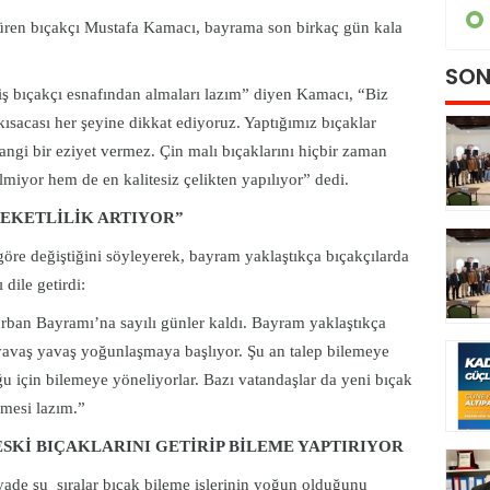
GÜNDEM
rdüren bıçakçı Mustafa Kamacı, bayrama son birkaç gün kala
SON
miş bıçakçı esnafından almaları lazım” diyen Kamacı, “Biz
, kısacası her şeyine dikkat ediyoruz. Yaptığımız bıçaklar
angi bir eziyet vermez. Çin malı bıçaklarını hiçbir zaman
miyor hem de en kalitesiz çelikten yapılıyor” dedi.
EKETLİLİK ARTIYOR”
göre değiştiğini söyleyerek, bayram yaklaştıkça bıçakçılarda
 dile getirdi:
urban Bayramı’na sayılı günler kaldı. Bayram yaklaştıkça
i yavaş yavaş yoğunlaşmaya başlıyor. Şu an talep bilemeye
ğu için bilemeye yöneliyorlar. Bazı vatandaşlar da yeni bıçak
ilmesi lazım.”
SKİ BIÇAKLARINI GETİRİP BİLEME YAPTIRIYOR
yade şu sıralar bıçak bileme işlerinin yoğun olduğunu