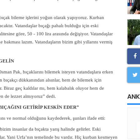
bıçak bileme işlerini yoğun olarak yapıyoruz. Kurban
acaktır. Vatandaşlar bıçağı pahalı bulduğu için eski
litesine göre, 50 - 100 lira arasında değişiyor. Vatandaşlar
ne bakması lazım. Vatandaşların bizim gibi yıllarını vermiş
GELİN
n Osman Pak, bıçaklarını bilemek isteyen vatandaşlara erken
en bıçakçı dükkanından alsınlar, hem de bilemek için
er. Biraz geç kaldılar mı, hem kalabalık oluyor hem de
ANK
en de lezzet almıyoruz” dedi.
IÇAĞINI GETİRİP KESKİN EDER”
ğını ve normal olduğunu kaydederek, şunları ifade etti:
bizim insanlar da bıçakta yarış halinde gelirler. Eski
alırlar. Yani Urfa’nın temelinde bu vardır. Hiç kurban kesmeyen