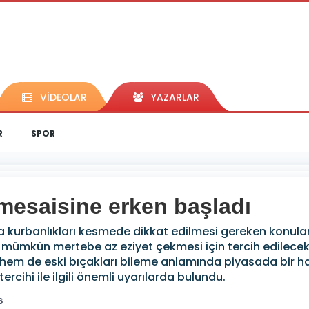
VİDEOLAR
YAZARLAR
R
SPOR
mesaisine erken başladı
a kurbanlıkları kesmede dikkat edilmesi gereken konular
 mümkün mertebe az eziyet çekmesi için tercih edilecek 
hem de eski bıçakları bileme anlamında piyasada bir h
rcihi ile ilgili önemli uyarılarda bulundu.
6