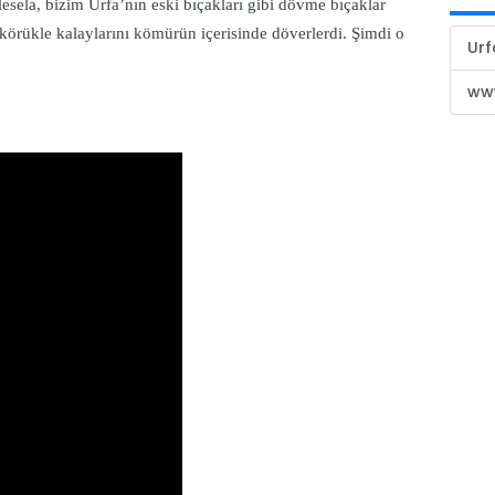
esela, bizim Urfa’nın eski bıçakları gibi dövme bıçaklar
 körükle kalaylarını kömürün içerisinde döverlerdi. Şimdi o
Urf
www