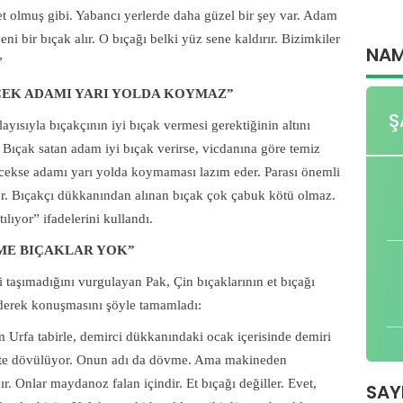
et olmuş gibi. Yabancı yerlerde daha güzel bir şey var. Adam
ni bir bıçak alır. O bıçağı belki yüz sene kaldırır. Bizimkiler
NAM
”
ECEK ADAMI YARI YOLDA KOYMAZ”
Ş
ısıyla bıçakçının iyi bıçak vermesi gerektiğinin altını
 Bıçak satan adam iyi bıçak verirse, vicdanına göre temiz
ilecekse adamı yarı yolda koymaması lazım eder. Parası önemli
 ver. Bıçakçı dükkanından alınan bıçak çok çabuk kötü olmaz.
lıyor” ifadelerini kullandı.
VME BIÇAKLAR YOK”
i taşımadığını vurgulayan Pak, Çin bıçaklarının et bıçağı
ederek konuşmasını şöyle tamamladı:
 Urfa tabirle, demirci dükkanındaki ocak içerisinde demiri
este dövülüyor. Onun adı da dövme. Ama makineden
dır. Onlar maydanoz falan içindir. Et bıçağı değiller. Evet,
SAY