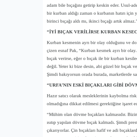
adam bile bıçağını getirip keskin eder. Usul-ad
bir kurban aldığı zaman o kurbanın hatırı için ye
birinci bıçağı aldı mı, ikinci bıçağı artık almaz.
“İYİ BIÇAK VERİLİRSE KURBAN KES
Kurban kesmenin ayrı bir olay olduğunu ve dolay
çizen esnaf Pak, “Kurban kesmek ayrı bir olay.
bıçak verirse, eğer o bıçak ile bir kurban kes
değil. Yeter ki bize desin, abi güzel bir bıçak
Şimdi bakıyorsun orada burada, marketlerde satı
“URFA’NIN ESKİ BIÇAKLARI GİBİ DÖ
Hazır satıcı olarak mesleklerinin kaybolma risk
olmadığına dikkat edilmesi gerektiğine işaret 
“Mühim olan dövme bıçakları kalmasıdır. Bizim
ısıtıp yapılan dövme bıçak kalmadı. Şimdi pr
çıkarıyorlar. Çin bıçakları hafif ve adi bıçaklar