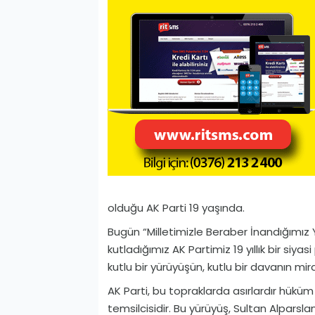
olduğu AK Parti 19 yaşında.
Bugün “Milletimizle Beraber İnandığımız 
kutladığımız AK Partimiz 19 yıllık bir siy
kutlu bir yürüyüşün, kutlu bir davanın mir
AK Parti, bu topraklarda asırlardır hük
temsilcisidir. Bu yürüyüş, Sultan Alparsl