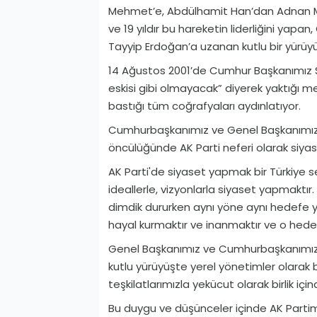
Mehmet’e, Abdülhamit Han’dan Adnan M
ve 19 yıldır bu hareketin liderliğini ya
Tayyip Erdoğan’a uzanan kutlu bir yürüyü
14 Ağustos 2001’de Cumhur Başkanımız Sa
eskisi gibi olmayacak” diyerek yaktığı 
bastığı tüm coğrafyaları aydınlatıyor.
Cumhurbaşkanımız ve Genel Başkanımız
öncülüğünde AK Parti neferi olarak siy
AK Parti'de siyaset yapmak bir Türkiye s
ideallerle, vizyonlarla siyaset yapmaktı
dimdik dururken aynı yöne aynı hedefe 
hayal kurmaktır ve inanmaktır ve o hede
Genel Başkanımız ve Cumhurbaşkanımız
kutlu yürüyüşte yerel yönetimler olarak 
teşkilatlarımızla yekücut olarak birlik i
Bu duygu ve düşünceler içinde AK Partim