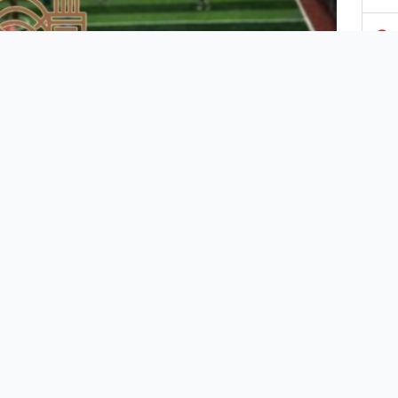
3
4
5
6
7
8
Hıfzıssıhha Kurulunun 2020 Yılı 148
u Kararı:
9
'de ortaya çıkarak bütün dünyayı etkisi altına alan
d-19 salgınının ülkemizde kamu düzeninin bir