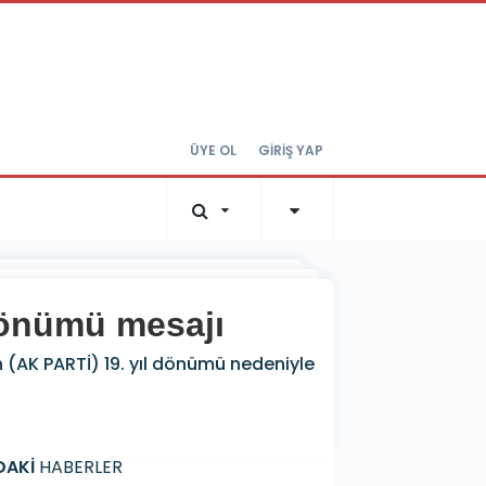
ÜYE OL
GİRİŞ YAP
dönümü mesajı
n (AK PARTİ) 19. yıl dönümü nedeniyle
DAKİ
HABERLER