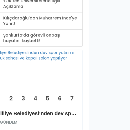
YÖK’ten Üniversitelerle İlgili
Açıklama
Kılıçdaroğlu’dan Muharrem İnce'ye
Yanıt!
Şanlıurfa’da görevli onbaşı
hayatını kaybetti!
2
3
4
5
6
7
Haliliye Belediyesi’nden dev spor yatırımı: Okçuluk sahası ve kapalı salon yapılıyor
GÜNDEM
GÜNDEM