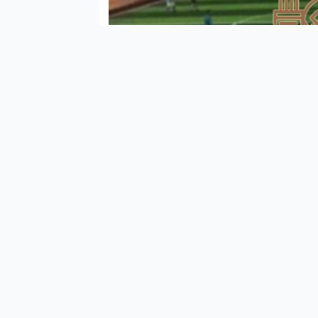
İl 
Nol
"Çin
Covi