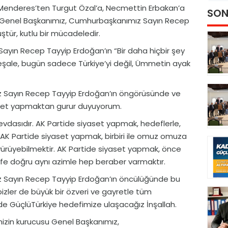
enderes’ten Turgut Özal’a, Necmettin Erbakan’a
SON
pan, Genel Başkanımız, Cumhurbaşkanımız Sayın Recep
ştür, kutlu bir mücadeledir.
yın Recep Tayyip Erdoğan’ın “Bir daha hiçbir şey
meşale, bugün sadece Türkiye’yi değil, Ümmetin ayak
 Sayın Recep Tayyip Erdoğan’ın öngörüsünde ve
aset yapmaktan gurur duyuyorum.
evdasıdır. AK Partide siyaset yapmak, hedeflerle,
r. AK Partide siyaset yapmak, birbiri ile omuz omuza
yürüyebilmektir. AK Partide siyaset yapmak, önce
fe doğru aynı azimle hep beraber varmaktır.
 Sayın Recep Tayyip Erdoğan’ın öncülüğünde bu
bizler de büyük bir özveri ve gayretle tüm
çinde GüçlüTürkiye hedefimize ulaşacağız İnşallah.
izin kurucusu Genel Başkanımız,