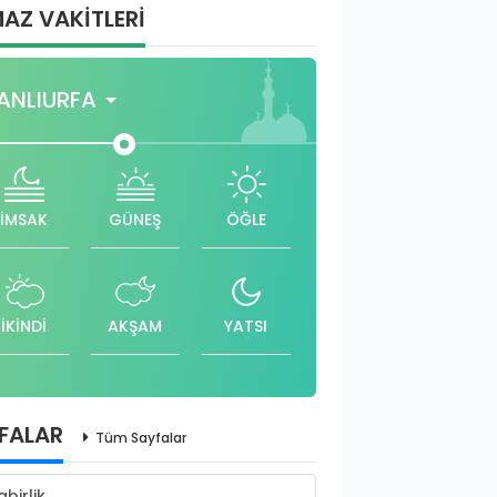
AZ VAKİTLERİ
ANLIURFA
İMSAK
GÜNEŞ
ÖĞLE
İKİNDİ
AKŞAM
YATSI
FALAR
Tüm Sayfalar
abirlik