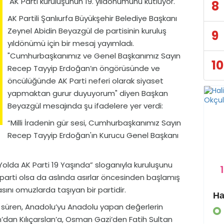
AK Parti kuruluşunun 19. yıldönümünü kutluyor.
8
AK Partili Şanlıurfa Büyükşehir Belediye Başkanı
Zeynel Abidin Beyazgül de partisinin kuruluş
9
yıldönümü için bir mesaj yayımladı.
"Cumhurbaşkanımız ve Genel Başkanımız Sayın
10
Recep Tayyip Erdoğan’ın öngörüsünde ve
öncülüğünde AK Parti neferi olarak siyaset
yapmaktan gurur duyuyorum" diyen Başkan
Beyazgül mesajında şu ifadelere yer verdi:
“Milli İradenin gür sesi, Cumhurbaşkanımız Sayın
Recep Tayyip Erdoğan'ın Kurucu Genel Başkanı
Yolda AK Parti 19 Yaşında” sloganıyla kuruluşunu
1
asi parti olsa da aslında asırlar öncesinden başlamış
asını omuzlarda taşıyan bir partidir.
Eyyübiye Kırsalında Yapılmamış Yol Kalmayacak
üm süren, Anadolu’yu Anadolu yapan değerlerin
GÜNDEM
an’dan Kılıçarslan’a, Osman Gazi’den Fatih Sultan