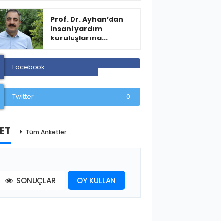
Prof. Dr. Ayhan’dan
insani yardım
kuruluşlarına...
Facebook
Twitter
0
ET
Tüm Anketler
SONUÇLAR
OY KULLAN