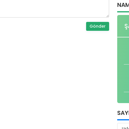
NAM
Ş
Gönder
SAY
Urf