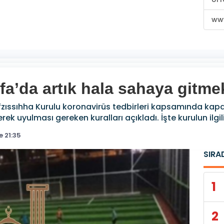
www
rfa’da artık hala sahaya gitme
fzıssıhha Kurulu koronavirüs tedbirleri kapsamında kapa
rek uyulması gereken kuralları açıkladı. İşte kurulun ilgili
 21:35
SIRA
1
2