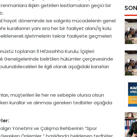
renmanlara ilişkin getirilen kısıtlamaların geçici bir
SON
ı.
al hayat döneminde ise salgınla mücadelenin genel
 kurallarının yanı sıra her bir faaliyet alanı/iş kolu
belirlenerek işletmelerin tekrar faaliyete geçmeleri
stü toplanan İl Hıfzıssıhha Kurulu; İçişleri
yılı Genelgelerinde belirtilen hükümler çerçevesinde
ulunabilecekleri ile ilgili olarak aşağıdaki kararları
anları, müşterileri ile her ne sebeple olursa olsun
eken kurallar ve alınması gereken tedbirler aşağıda
ler:
 Salgın Yönetimi ve Çalışma Rehberinin “Spor
 Gereken Önlemler ” başlığında belirlenen tedbirler