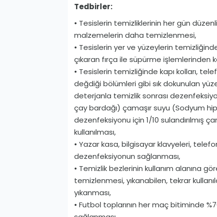
Tedbirler:
• Tesislerin temizliklerinin her gün düzenl
malzemelerin daha temizlenmesi,
• Tesislerin yer ve yüzeylerin temizliğin
çıkaran fırça ile süpürme işlemlerinden k
• Tesislerin temizliğinde kapı kolları, tel
değdiği bölümleri gibi sık dokunulan yüze
deterjanla temizlik sonrası dezenfeksiyon
çay bardağı) çamaşır suyu (Sodyum hipokl
dezenfeksiyonu için 1/10 sulandırılmış ç
kullanılması,
• Yazar kasa, bilgisayar klavyeleri, telefo
dezenfeksiyonun sağlanması,
• Temizlik bezlerinin kullanım alanına gö
temizlenmesi, yıkanabilen, tekrar kullan
yıkanması,
• Futbol toplarının her maç bitiminde %70
sağlanması,