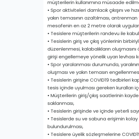
müşterilerin kullanımına müsaade edil
• Spor aktiviteleri damlacık çıkışını ve hızı
yakın temasının azaltılması, antrenman v
mesafenin en az 2 metre olarak uygula
• Tesislere müşterilerin randevu ile kabul
• Tesislerin giriş ve çıkış yönlerinin birbi
düzenlenmesi, kalabalıkların oluşmasını 
girişi engellemeye yönelik uyarı levhası
• Spor yaralanması durumunda, yaralının
oluşması ve yakın temasın engellenmesi
• Tesislerin girişine COVID­19 tedbirleri 
tesis içinde uyulması gereken kuralları iç
• Müşterilerin giriş/çıkış saatlerinin kay
saklanması,
• Tesislerin girişinde ve içinde yeterli s
• Tesislerde su ve sabuna erişimin kolay 
bulundurulması,
• Tesislere üyelik sözleşmelerine COVID­19 