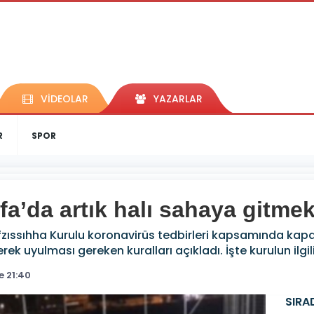
VİDEOLAR
YAZARLAR
R
SPOR
fa’da artık halı sahaya gitme
fzıssıhha Kurulu koronavirüs tedbirleri kapsamında kapa
rek uyulması gereken kuralları açıkladı. İşte kurulun ilgili
e 21:40
SIRA