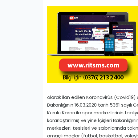
olarak ilan edilen Koronavirüs (Covid­19)
Bakanlığının 16.03.2020 tarih 5361 sayılı Ge
Kurulu Kararı ile spor merkezlerinin faaliy
kararlaştırılmış ve yine İçişleri Bakanlığı
merkezleri, tesisleri ve salonlarında ta
amaçlı maçlar (futbol, basketbol, voleybo