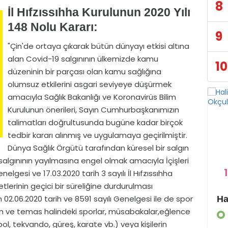
8
İl Hıfzıssıhha Kurulunun 2020 Yılı
148 Nolu Kararı:
9
"Çin'de ortaya çıkarak bütün dünyayı etkisi altına
alan Covid-19 salgınının ülkemizde kamu
10
düzeninin bir parçası olan kamu sağlığına
olumsuz etkilerini asgari seviyeye düşürmek
amacıyla Sağlık Bakanlığı ve Koronavirüs Bilim
Kurulunun önerileri, Sayın Cumhurbaşkanımızın
talimatları doğrultusunda bugüne kadar birçok
tedbir kararı alınmış ve uygulamaya geçirilmiştir.
Dünya Sağlık Örgütü tarafından küresel bir salgın
 salgınının yayılmasına engel olmak amacıyla İçişleri
1
nelgesi ve 17.03.2020 tarih 3 sayılı İl Hıfzıssıhha
etlerinin geçici bir süreliğine durdurulması
nın 02.06.2020 tarih ve 8591 sayılı Genelgesi ile de spor
Eyyübiye Kırsalında Yapılmamış Yol Kalmayacak
kım ve temas halindeki sporlar, müsabakalar,eğlence
GÜNDEM
l, tekvando, güreş, karate vb.) veya kişilerin