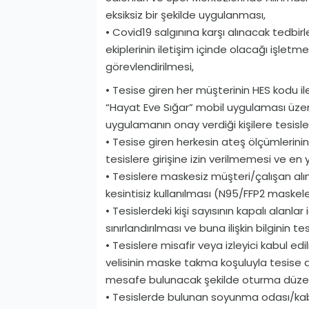
eksiksiz bir şekilde uygulanması,
• Covid­19 salgınına karşı alınacak ted
ekiplerinin iletişim içinde olacağı işlet
görevlendirilmesi,
• Tesise giren her müşterinin HES kodu ile
“Hayat Eve Sığar” mobil uygulaması üzer
uygulamanın onay verdiği kişilere tesisler
• Tesise giren herkesin ateş ölçümlerini
tesislere girişine izin verilmemesi ve en 
• Tesislere maskesiz müşteri/çalışan 
kesintisiz kullanılması (N95/FFP2 maskele
• Tesislerdeki kişi sayısının kapalı alanla
sınırlandırılması ve buna ilişkin bilginin te
• Tesislere misafir veya izleyici kabul edi
velisinin maske takma koşuluyla tesise al
mesafe bulunacak şekilde oturma düzen
• Tesislerde bulunan soyunma odası/kabin