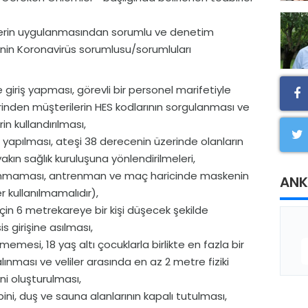
birlerin uygulanmasından sorumlu ve denetim
menin Koronavirüs sorumlusu/sorumluları
 giriş yapması, görevli bir personel marifetiyle
inden müşterilerin HES kodlarının sorgulanması ve
in kullandırılması,
n yapılması, ateşi 38 derecenin üzerinde olanların
yakın sağlık kuruluşuna yönlendirilmeleri,
alınmaması, antrenman ve maç haricinde maskenin
ANK
r kullanılmamalıdır),
r için 6 metrekareye bir kişi düşecek şekilde
sis girişine asılması,
lmemesi, 18 yaş altı çocuklarla birlikte en fazla bir
ınması ve veliler arasında en az 2 metre fiziki
i oluşturulması,
i, duş ve sauna alanlarının kapalı tutulması,