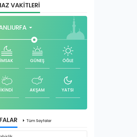
AZ VAKİTLERİ
ANLIURFA
İMSAK
GÜNEŞ
ÖĞLE
İKİNDİ
AKŞAM
YATSI
FALAR
Tüm Sayfalar
abirlik