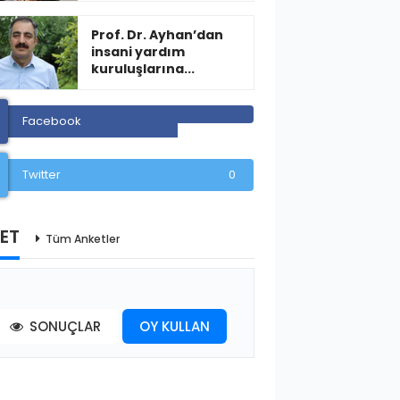
Prof. Dr. Ayhan’dan
insani yardım
kuruluşlarına...
Facebook
Twitter
0
ET
Tüm Anketler
SONUÇLAR
OY KULLAN