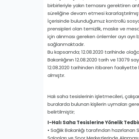
birbirleriyle yakın temasını gerektiren ant
süreliğine devam etmesi kararlaştırılmışt
İçerisinde bulunduğumuz kontrollü sosy
prensipleri olan temizlik, maske ve mesafe
için alınması gereken önlemler ayrı ayrı 
sağlanmaktadır.
Bu kapsamda; 12.08.2020 tarihinde olağanü
Bakanlığının 12.08.2020 tarih ve 13079 sa
12.08.2020 tarihinden itibaren faaliyette b
almıştır.
Halı saha tesislerinin işletmecileri, çalış
buralarda bulunan kişilerin uymaları ger
belirtilmiştir;
I­-Halı Saha Tesislerine Yönelik Tedbir
• Sağlık Bakanlığı tarafından hazırlanan
Salonları ve Spor Merkezlerinde Alınması