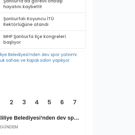
Şanlıurfa’da görevli onbaşı
hayatını kaybetti!
Şanlıurfalı Koyuncu İTÜ
Rektörlüğüne atandı
MHP Şanlıurfa ilçe kongreleri
başlıyor
2
3
4
5
6
7
Haliliye Belediyesi’nden dev spor yatırımı: Okçuluk sahası ve kapalı salon yapılıyor
GÜNDEM
GÜNDEM