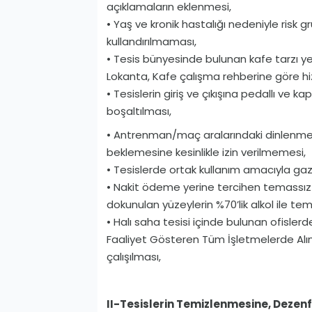
açıklamaların eklenmesi,
• Yaş ve kronik hastalığı nedeniyle risk 
kullandırılmaması,
• Tesis bünyesinde bulunan kafe tarzı y
Lokanta, Kafe çalışma rehberine göre h
• Tesislerin giriş ve çıkışına pedallı ve 
boşaltılması,
• Antrenman/maç aralarındaki dinlenme m
beklemesine kesinlikle izin verilmemesi,
• Tesislerde ortak kullanım amacıyla ga
• Nakit ödeme yerine tercihen temassı
dokunulan yüzeylerin %70’lik alkol ile te
• Halı saha tesisi içinde bulunan ofisler
Faaliyet Gösteren Tüm İşletmelerde Al
çalışılması,
II­-Tesislerin Temizlenmesine, Deze