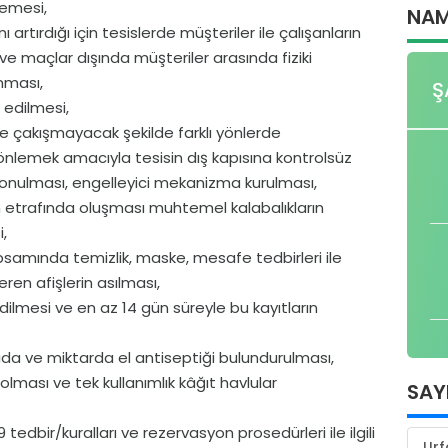
memesi,
NAM
nı artırdığı için tesislerde müşteriler ile çalışanların
e maçlar dışında müşteriler arasında fiziki
nması,
Ş
 edilmesi,
riyle çakışmayacak şekilde farklı yönlerde
önlemek amacıyla tesisin dış kapısına kontrolsüz
 konulması, engelleyici mekanizma kurulması,
 etrafında oluşması muhtemel kalabalıkların
,
kapsamında temizlik, maske, mesafe tedbirleri ile
eren afişlerin asılması,
dedilmesi ve en az 14 gün süreyle bu kayıtların
ayıda ve miktarda el antiseptiği bulundurulması,
olması ve tek kullanımlık kâğıt havlular
SAY
tedbir/kuralları ve rezervasyon prosedürleri ile ilgili
Urf