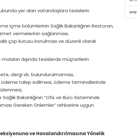
grubunda yer alan vatandaşlara tesislerin
www
eme içme bölümlerinin Sağlık Bakanlığının Restoran,
izmet vermelerinin sağlanması,
kapaklı çöp kutusu konulması ve düzenli olarak
olaları dışında tesislerde müşterilerin
zete, dergi vb. bulundurulmaması,
z ödeme talep edilmesi, ödeme terminallerinde
mizlenmesi,
de Sağlık Bakanlığının “Ofis ve Büro Sisteminde
ınması Gereken Önlemler” rehberine uygun
nfeksiyonuna ve Havalandırılmasına Yönelik