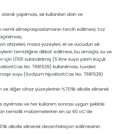
i olarak yapılması, sık kullanılan alan ve
de nemli silme­paspaslamanın tercih edilmesi, toz
açınılması,
efon ahizeleri, masa yüzeyleri, el ve vücudun sık
ylerin temizliğine dikkat edilmesi, bu amaçla, su ve
 için 1/100 sulandırılmış (5 litre suya yarım küçük
oritCas No: 7681­52­9) kullanılması, tuvalet
amaşır suyu (Sodyum hipokloritCas No: 7681­52­9)
n ve diğer cihaz yüzeylerinin %70’lik alkolle silinerek
re ayrılması ve her kullanım sonrası uygun şekilde
ılan temizlik malzemelerinin en az 60 oC’de
’lik alkolle silinerek dezenfeksiyon edilmesinin