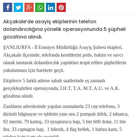
Akçakale’de asayiş ekiplerinin telefon
dolandırıcılığına yönelik operasyonunda 5 şüpheli
gözaltına alındı.
ŞANLIURFA - İl Emniyet Müdürlüğü Asayiş Şubesi ekipleri,
Akçakale ilçesinde, telefonda kendilerini polis, hakim ve savcı
olarak tanıtarak dolandırıcılık yaptıkları tespit edilen şüphelilerin
yakalanması için harekete geçti.
Ekiplerce 5 farklı adrese sabah saatlerinde eş zamanlı
gerçekleştirilen operasyonda, İ.H.T, T.A, M.T, A.U. ve A.K.
gözaltına alındı.
Zanlıların adreslerinde yapılan aramalarda 23 cep telefonu, 3
dizüstü bilgisayar ve tabletin yanı sıra 2 pompalı tüfek, 2 tabanca,
92 mermi, 79 kartuş, 33 uyuşturucu hap, 5 bin 600 dolar, 11 bin
lira, 33 captagon hap, 1 bilezik, 4 flaş bellek, 1 hafıza kartı, 5
telefon hattı kartı ele geçirildi.