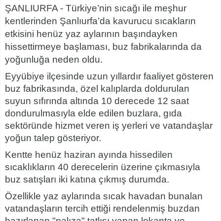
ŞANLIURFA - Türkiye’nin sıcağı ile meşhur
kentlerinden Şanlıurfa’da kavurucu sıcakların
etkisini henüz yaz aylarının başındayken
hissettirmeye başlaması, buz fabrikalarında da
yoğunluğa neden oldu.
Eyyübiye ilçesinde uzun yıllardır faaliyet gösteren
buz fabrikasında, özel kalıplarda doldurulan
suyun sıfırında altında 10 derecede 12 saat
dondurulmasıyla elde edilen buzlara, gıda
sektöründe hizmet veren iş yerleri ve vatandaşlar
yoğun talep gösteriyor.
Kentte henüz haziran ayında hissedilen
sıcaklıkların 40 derecelerin üzerine çıkmasıyla
buz satışları iki katına çıkmış durumda.
Özellikle yaz aylarında sıcak havadan bunalan
vatandaşların tercih ettiği rendelenmiş buzdan
hazırlanan "palıza" tatlısı yapan lokanta ve