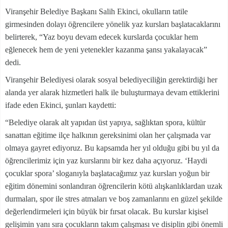
Viranşehir Belediye Başkanı Salih Ekinci, okulların tatile
girmesinden dolayı öğrencilere yönelik yaz kursları başlatacaklarını
belirterek, “Yaz boyu devam edecek kurslarda çocuklar hem
eğlenecek hem de yeni yetenekler kazanma şansı yakalayacak”
dedi.
Viranşehir Belediyesi olarak sosyal belediyeciliğin gerektirdiği her
alanda yer alarak hizmetleri halk ile buluşturmaya devam ettiklerini
ifade eden Ekinci, şunları kaydetti:
“Belediye olarak alt yapıdan üst yapıya, sağlıktan spora, kültür
sanattan eğitime ilçe halkının gereksinimi olan her çalışmada var
olmaya gayret ediyoruz. Bu kapsamda her yıl olduğu gibi bu yıl da
öğrencilerimiz için yaz kurslarını bir kez daha açıyoruz. ‘Haydi
çocuklar spora’ sloganıyla başlatacağımız yaz kursları yoğun bir
eğitim dönemini sonlandıran öğrencilerin kötü alışkanlıklardan uzak
durmaları, spor ile stres atmaları ve boş zamanlarını en güzel şekilde
değerlendirmeleri için büyük bir fırsat olacak. Bu kurslar kişisel
gelişimin yanı sıra çocukların takım çalışması ve disiplin gibi önemli