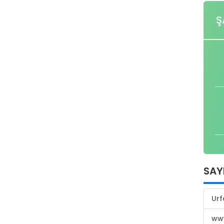
Ş
SAY
Urf
www