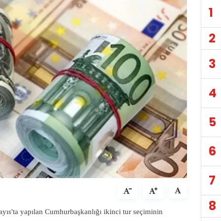
1
2
3
4
5
6
7
8
yıs'ta yapılan Cumhurbaşkanlığı ikinci tur seçiminin