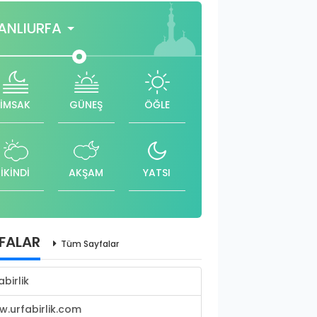
ANLIURFA
İMSAK
GÜNEŞ
ÖĞLE
İKİNDİ
AKŞAM
YATSI
FALAR
Tüm Sayfalar
abirlik
.urfabirlik.com