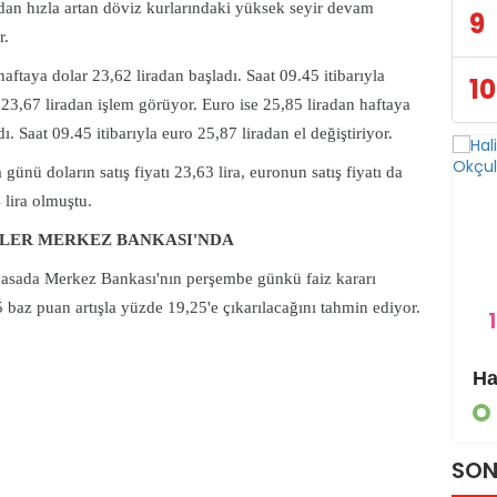
dan hızla artan döviz kurlarındaki yüksek seyir devam
9
or.
haftaya dolar 23,62 liradan başladı. Saat 09.45 itibarıyla
10
 23,67 liradan işlem görüyor. Euro ise 25,85 liradan haftaya
dı. Saat 09.45 itibarıyla euro 25,87 liradan el değiştiriyor.
günü doların satış fiyatı 23,63 lira, euronun satış fiyatı da
 lira olmuştu.
LER MERKEZ BANKASI'NDA
yasada Merkez Bankası'nın perşembe günkü faiz kararı
5 baz puan artışla yüzde 19,25'e çıkarılacağını tahmin ediyor.
1
Eyyübiye Kırsalında Yapılmamış Yol Kalmayacak
GÜNDEM
SON