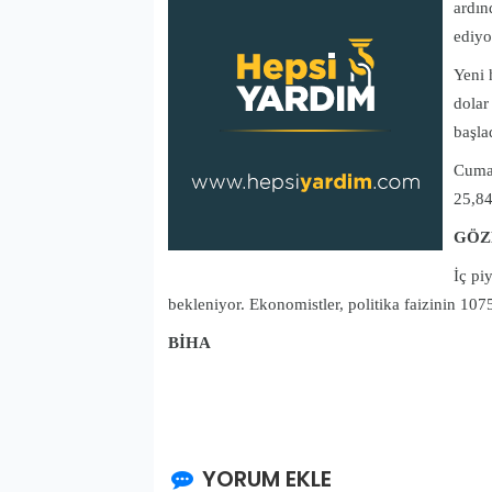
ardın
ediy
Yeni 
dolar
başla
Cuma 
25,84
GÖZ
İç pi
bekleniyor. Ekonomistler, politika faizinin 107
BİHA
YORUM EKLE