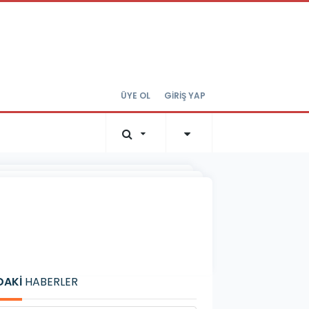
ÜYE OL
GİRİŞ YAP
DAKİ
HABERLER