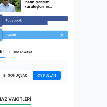
insani yardım
kuruluşlarına...
Facebook
Twitter
0
ET
Tüm Anketler
SONUÇLAR
OY KULLAN
AZ VAKİTLERİ