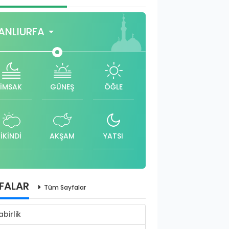
ANLIURFA
İMSAK
GÜNEŞ
ÖĞLE
İKİNDİ
AKŞAM
YATSI
FALAR
Tüm Sayfalar
abirlik