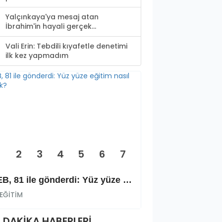
Yalçınkaya'ya mesaj atan
İbrahim'in hayali gerçek...
Vali Erin: Tebdili kıyafetle denetimi
ilk kez yapmadım
2
3
4
5
6
7
MEB, 81 ile gönderdi: Yüz yüze eğitim nasıl olacak?
EĞİTİM
EĞİTİM
 DAKİKA HABERLERİ