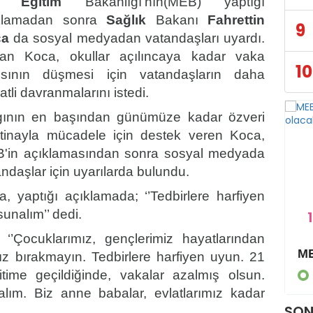
lli
Eğitim
Bakanlığı'nın(MEB) yaptığı
klamadan sonra
Sağlık
Bakanı
Fahrettin
9
ca
da sosyal medyadan vatandaşları uyardı.
an Koca, okullar açılıncaya kadar vaka
10
ısının düşmesi için vatandaşların daha
atli davranmalarını istedi.
gının en başından günümüze kadar özveri
itinayla mücadele için destek veren Koca,
'in açıklamasından sonra sosyal medyada
ndaşlar için uyarılarda bulundu.
a, yaptığı açıklamada; ‘’Tedbirlere harfiyen
unalım’’ dedi.
1
‘’Çocuklarımız, gençlerimiz hayatlarından
Bakan Selçuk’tan Yüz Yüze Eğitim Açıklaması
sız bırakmayın. Tedbirlere harfiyen uyun. 21
time geçildiğinde, vakalar azalmış olsun.
EĞİTİM
alım. Biz anne babalar, evlatlarımız kadar
SON