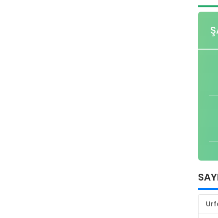
Ş
SAY
Urf