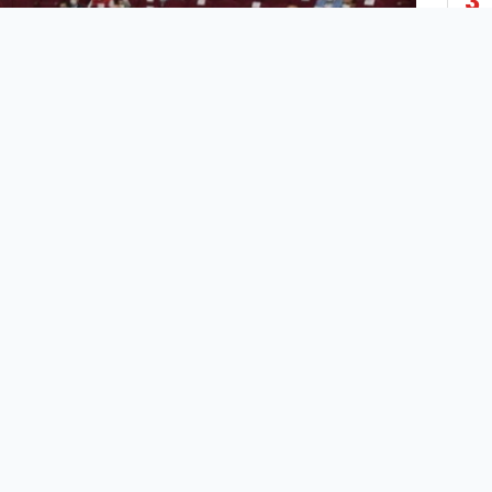
3
4
5
6
7
8
Şanlıurfa Valisi Abdullah Erin başkanlığında
toplanan İl Pandemi Kurulunda, Mart ayından
9
bu yana alınan genel önlemler ile yerelde
alınan tedbir kararlarının sonuçları
10
değerlendirildi.