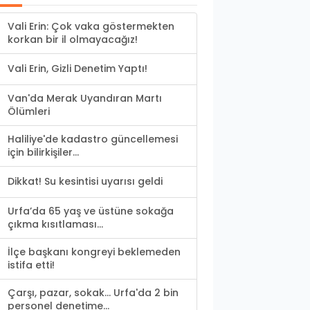
Vali Erin: Çok vaka göstermekten
korkan bir il olmayacağız!
Vali Erin, Gizli Denetim Yaptı!
Van'da Merak Uyandıran Martı
Ölümleri
Haliliye'de kadastro güncellemesi
için bilirkişiler...
Dikkat! Su kesintisi uyarısı geldi
Urfa’da 65 yaş ve üstüne sokağa
çıkma kısıtlaması...
İlçe başkanı kongreyi beklemeden
istifa etti!
Çarşı, pazar, sokak... Urfa'da 2 bin
personel denetime...