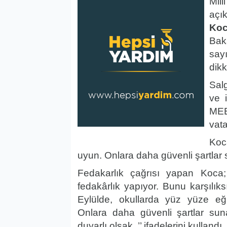
Mi
açı
Ko
Bak
say
dikk
Sal
ve 
MEB
vata
Koc
uyun. Onlara daha güvenli şartlar s
Fedakarlık çağrısı yapan Koca; 
fedakârlık yapıyor. Bunu karşılık
Eylülde, okullarda yüz yüze eği
Onlara daha güvenli şartlar sun
duyarlı olsak..’’ ifadelerini kullandı.