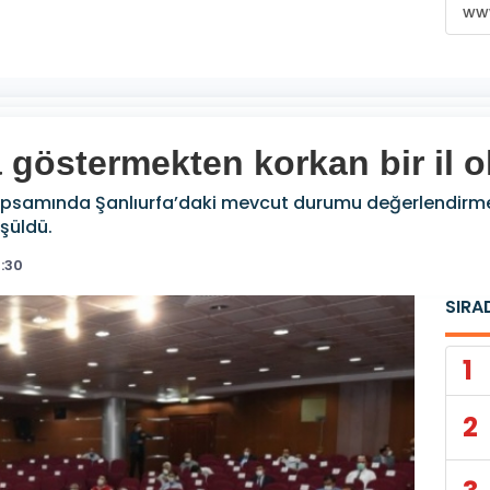
www
a göstermekten korkan bir il 
kapsamında Şanlıurfa’daki mevcut durumu değerlendirme
üşüldü.
:30
SIRA
1
2