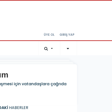
ÜYE OL
GİRİŞ YAP
lım
 düşmesi için vatandaşlara çağrıda
DAKİ
HABERLER