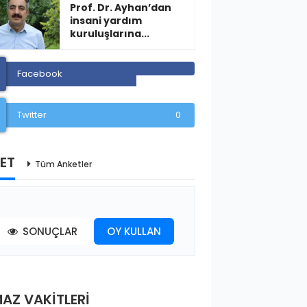
Prof. Dr. Ayhan’dan
insani yardım
kuruluşlarına...
Facebook
Twitter
0
ET
Tüm Anketler
SONUÇLAR
OY KULLAN
AZ VAKİTLERİ