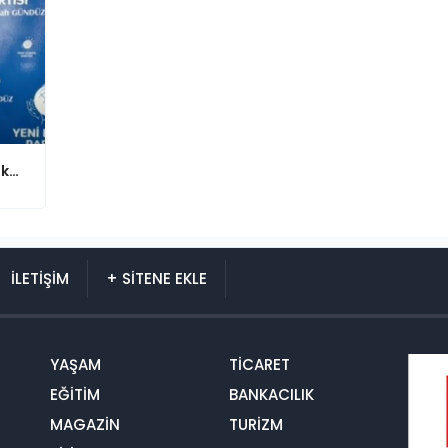
Yeni Dünya Partisi Lideri Gündüz: Maske takmak bir tiyatrodur!
İLETİŞİM
+ SİTENE EKLE
YAŞAM
TİCARET
EĞİTİM
BANKACILIK
MAGAZİN
TURİZM