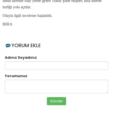
İhbar üzerine olay yerne gelen Trafik Şube ekipler, kısa sürede
trafiği yola açtılar.
Olayla ilgili inceleme başlatıldı.
BİHA
YORUM EKLE
Adınız Soyadınız
Yorumunuz
Gönder