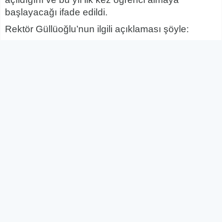
başlayacağı ifade edildi.
Rektör Güllüoğlu’nun ilgili açıklaması şöyle:
“Şehrime verdiğim en güzel haberlerden 16: YÖK
ile yaptığımızyoğun görüşmeler neticesinde;
Sağlık Bilimleri Fakültesi Fizyoterapi ve
Rehabilitasyon bölümü açıldı ve bu yıl ilk kez
öğrenci alacak. Hayırlı ve uğurlu olsun.”.
BİHA
YORUM EKLE
Adınız Soyadınız