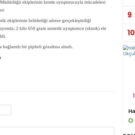
Müdürlüğü ekiplerinin kentte uyuşturucuyla mücadelesi
or.
9
tik ekiplerinin belirlediği adrese gerçekleştirdiği
syonda, 2 kilo 650 gram sentetik uyuşturucu (skunk) ele
10
ldi.
a bağlantılı bir şüpheli gözaltına alındı.
A
1
Eyyübiye Kırsalında Yapılmamış Yol Kalmayacak
GÜNDEM