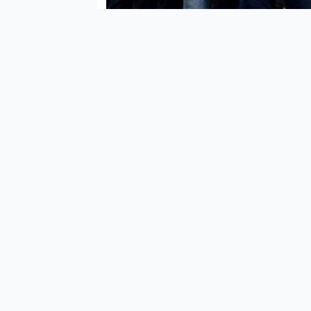
İçişl
Suçl
Emni
Müdü
açıkl
Ödem