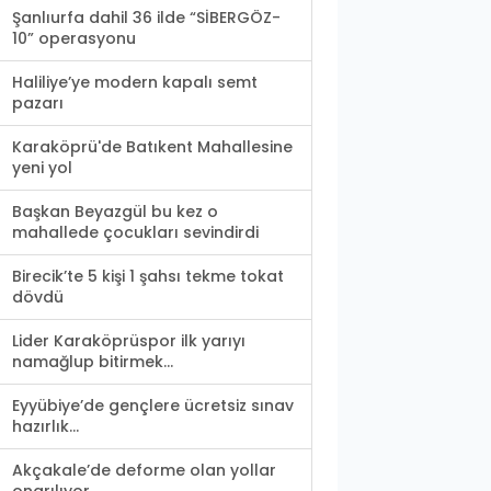
Şanlıurfa dahil 36 ilde “SİBERGÖZ-
10” operasyonu
Haliliye’ye modern kapalı semt
pazarı
Karaköprü'de Batıkent Mahallesine
yeni yol
Başkan Beyazgül bu kez o
mahallede çocukları sevindirdi
Birecik’te 5 kişi 1 şahsı tekme tokat
dövdü
Lider Karaköprüspor ilk yarıyı
namağlup bitirmek...
Eyyübiye’de gençlere ücretsiz sınav
hazırlık...
Akçakale’de deforme olan yollar