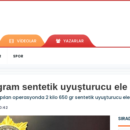
VİDEOLAR
YAZARLAR
R
SPOR
gram sentetik uyuşturucu ele 
pılan operasyonda 2 kilo 650 gr sentetik uyuşturucu ele g
10:42
SIRA