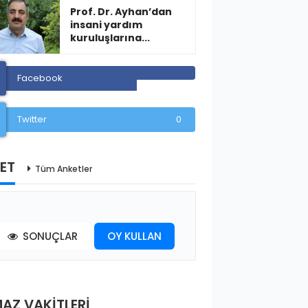
Prof. Dr. Ayhan’dan
insani yardım
kuruluşlarına...
Facebook
Twitter
0
ET
Tüm Anketler
SONUÇLAR
OY KULLAN
AZ VAKİTLERİ