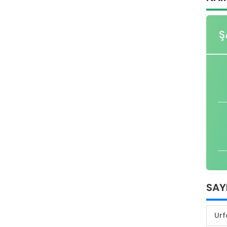
Ş
SAY
Urf