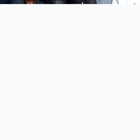
3
4
5
6
7
eri Bakanı Ali Yerlikaya, Şanlıurfa dahil 36 ilde, Siber
8
arla Mücadele Daire Başkanlığı koordinesinde, İl
yet Müdürlükleri Siber Suçlarla Mücadele Şube
9
rlüklerince “SİBERGÖZ-10” operasyonu yapıldığını
adı.
10
e sistemleri ve bilişim suçları, yasa dışı bahis, suç