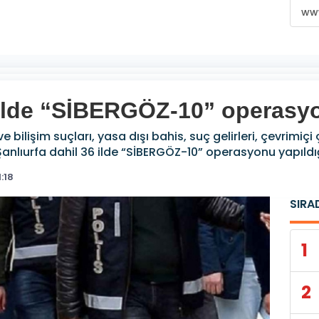
www
6 ilde “SİBERGÖZ-10” operasy
 bilişim suçları, yasa dışı bahis, suç gelirleri, çevrimiç
lıurfa dahil 36 ilde “SİBERGÖZ-10” operasyonu yapıldığ
1:18
SIRA
1
2