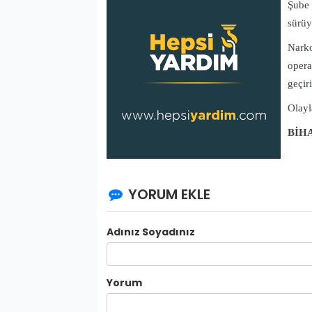
Şube 
sürüy
Narko
opera
geçiri
Olayl
BİH
YORUM EKLE
Adınız Soyadınız
Yorum