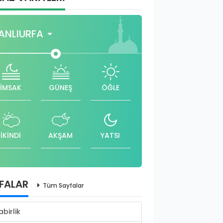
ANLIURFA
İMSAK
GÜNEŞ
ÖĞLE
İKİNDİ
AKŞAM
YATSI
FALAR
Tüm Sayfalar
abirlik