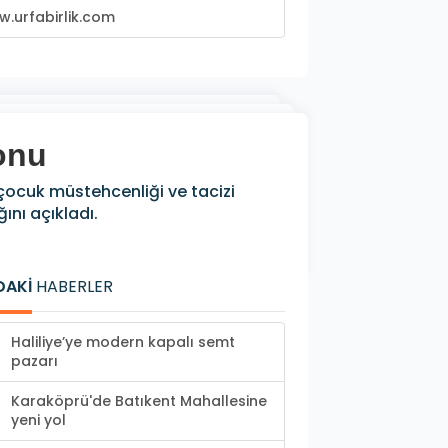
.urfabirlik.com
onu
i çocuk müstehcenliği ve tacizi
ını açıkladı.
DAKİ
HABERLER
Haliliye’ye modern kapalı semt
pazarı
Karaköprü'de Batıkent Mahallesine
yeni yol