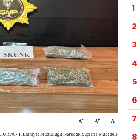
1
2
3
4
5
6
7
URFA - İl Emniyet Müdürlüğü Narkotik Suçlarla Mücadele
8