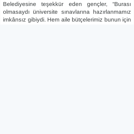
Belediyesine teşekkür eden gençler, “Burası
olmasaydı üniversite sınavlarına hazırlanmamız
imkânsız gibiydi. Hem aile bütçelerimiz bunun için
yeterli değil hem de evde ders çalışma şansımız
yok. Burası sayesinde sabah sekizden, akşama
kadar derslerimize motive olabiliyoruz” diye
konuştular.
Etüt saatleri dışında sınıf ortamındaki derslerden
de büyük fayda gördüklerini dile getiren gençler,
“Öğretmenlerimiz çok ilgililer. Anlamadığımız,
takıldığımız konularda sonuna kadar bize destek
veriyorlar. Böyle bir imkân, özel dershanelerin bile
çoğunda yok” dediler.
Eyyübiye Belediyesi Onikiler Sınav Hazırlık
Merkezinde ders saatleri dışındaki tüm
zamanlarını da arkadaşlarıyla birlikte sınavlara
hazırlanarak geçiren gençler, hem oldukça