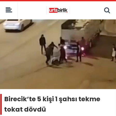
Birecik’te 5 kişi 1 şahsı tekme
tokat dövdü