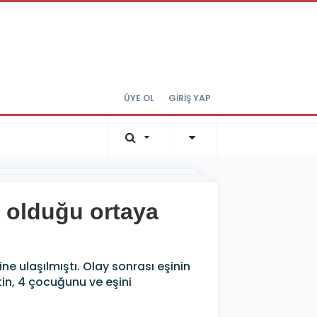
ÜYE OL
GİRİŞ YAP
li olduğu ortaya
 ulaşılmıştı. Olay sonrası eşinin
etin, 4 çocuğunu ve eşini