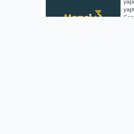
yap
yapt
Şanl
Şanl
Bahç
tes
terö
BİH