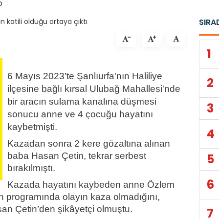
0
SIRA
1
6 Mayıs 2023’te Şanlıurfa'nın Haliliye
2
ilçesine bağlı kırsal Ulubağ Mahallesi'nde
bir aracın sulama kanalına düşmesi
3
sonucu anne ve 4 çocuğu hayatını
kaybetmişti.
4
Kazadan sonra 2 kere gözaltına alınan
baba Hasan Çetin, tekrar serbest
5
bırakılmıştı.
6
Kazada hayatını kaybeden anne Özlem
zyon programında olayın kaza olmadığını,
an Çetin’den şikâyetçi olmuştu.
7