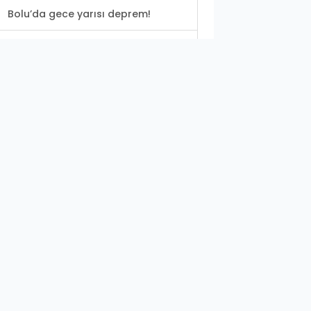
Bolu’da gece yarısı deprem!
Şanlıurfa’da da görev yapmıştı: O
doktor hayatını...
Şanlıurfa'da feci kaza: 2 ölü
Depremzede yetiştiricilere 909
milyon TL’lik destek
Şanlıurfa’da 18 yıl 4 ay kesinleşmiş
hapis...
Başkan Beyazgül: Gastronomi
merkezimiz tamamlandı
Akif İnan mezarı başında anıldı
Şanlıurfa'da öğrenciler Büyükşehir
Belediyesi...