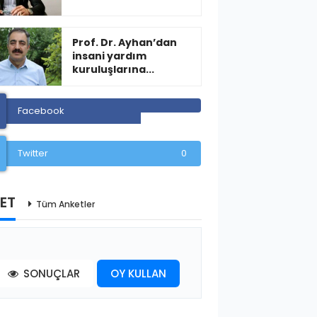
Prof. Dr. Ayhan’dan
insani yardım
kuruluşlarına...
Facebook
Twitter
0
ET
Tüm Anketler
SONUÇLAR
OY KULLAN