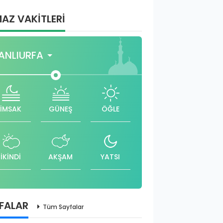
AZ VAKİTLERİ
ANLIURFA
İMSAK
GÜNEŞ
ÖĞLE
İKİNDİ
AKŞAM
YATSI
FALAR
Tüm Sayfalar