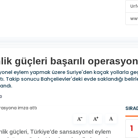
Urf
www
lik güçleri başarılı operasyon
yonel eylem yapmak üzere Suriye'den kaçak yollarla geçiş 
tı. Takip sonucu Bahçelievler'deki evde saklandığı beli
landı.
0
SIRA
1
nlik güçleri, Türkiye'de sansasyonel eylem