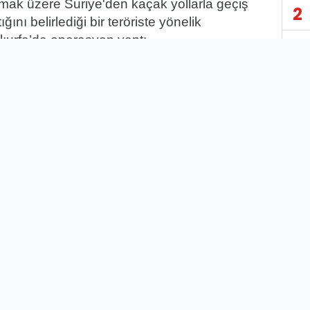
mak üzere Suriye'den kaçak yollarla geçiş
2
ığını belirlediği bir teröriste yönelik
ıurfa’da operasyon yaptı.
3
ıurfa’nın Haliliye ilçesinde bulunan
elievler Mahallesinde bir evde sakladığı
4
pit edilen ve henüz ismi öğrenilemeyen
rist ekiplerin yaptığı operasyonla yakalandı.
5
A
6
7
8
9