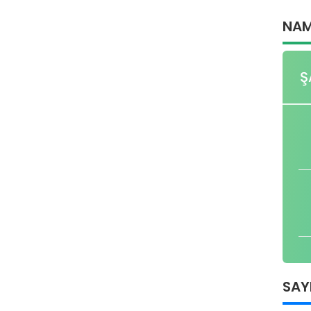
NAM
Ş
SAY