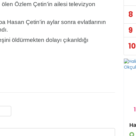
 ölen Özlem Çetin’in ailesi televizyon
8
a Hasan Çetin’in aylar sonra evlatlarının
9
ndı.
ini öldürmekten dolayı çıkarıldığı
10
1
Eyyübiye Kırsalında Yapılmamış Yol Kalmayacak
GÜNDEM