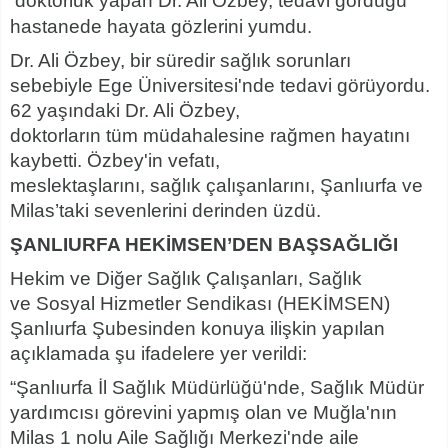
doktorluk yapan Dr. Ali Özbey, tedavi gördüğü
hastanede hayata gözlerini yumdu.
Dr. Ali Özbey, bir süredir sağlık sorunları
sebebiyle Ege Üniversitesi'nde tedavi görüyordu.
62 yaşındaki Dr. Ali Özbey,
doktorların tüm müdahalesine rağmen hayatını
kaybetti. Özbey'in vefatı,
meslektaşlarını, sağlık çalışanlarını, Şanlıurfa ve
Milas’taki sevenlerini derinden üzdü.
ŞANLIURFA HEKİMSEN’DEN BAŞSAĞLIĞI
Hekim ve Diğer Sağlık Çalışanları, Sağlık
ve Sosyal Hizmetler Sendikası (HEKİMSEN)
Şanlıurfa Şubesinden konuya ilişkin yapılan
açıklamada şu ifadelere yer verildi:
“Şanlıurfa İl Sağlık Müdürlüğü'nde, Sağlık Müdür
yardımcısı görevini yapmış olan ve Muğla'nın
Milas 1 nolu Aile Sağlığı Merkezi'nde aile