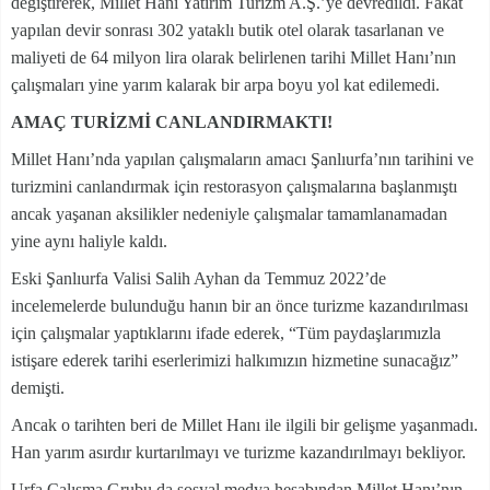
değiştirerek, Millet Hanı Yatırım Turizm A.Ş.’ye devredildi. Fakat
yapılan devir sonrası 302 yataklı butik otel olarak tasarlanan ve
maliyeti de 64 milyon lira olarak belirlenen tarihi Millet Hanı’nın
çalışmaları yine yarım kalarak bir arpa boyu yol kat edilemedi.
AMAÇ TURİZMİ CANLANDIRMAKTI!
Millet Hanı’nda yapılan çalışmaların amacı Şanlıurfa’nın tarihini ve
turizmini canlandırmak için restorasyon çalışmalarına başlanmıştı
ancak yaşanan aksilikler nedeniyle çalışmalar tamamlanamadan
yine aynı haliyle kaldı.
Eski Şanlıurfa Valisi Salih Ayhan da Temmuz 2022’de
incelemelerde bulunduğu hanın bir an önce turizme kazandırılması
için çalışmalar yaptıklarını ifade ederek, “Tüm paydaşlarımızla
istişare ederek tarihi eserlerimizi halkımızın hizmetine sunacağız”
demişti.
Ancak o tarihten beri de Millet Hanı ile ilgili bir gelişme yaşanmadı.
Han yarım asırdır kurtarılmayı ve turizme kazandırılmayı bekliyor.
Urfa Çalışma Grubu da sosyal medya hesabından Millet Hanı’nın