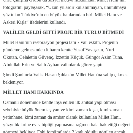
fotoğrafını paylaşarak, “Uzun yıllardır kullanılmayan, unutulmaya
yüz tutan Türkiye'nin en büyük hanlarından biri. Millet Hanı ve
Askeri Kışla” ifadelerini kullandı.
VALİLER GELDİ GİTTİ PROJE BİR TÜRLÜ BİTMEDİ
Millet Hanı’nın restorasyon projesi tam 7 vali eskitti. Projenin
gündeme gelmesinden itibaren kentte Yusuf Yavaşcan, Nuri
Okutan, Celalettin Güvenç, İzzettin Küçük, Güngör Azim Tuna,
Abdullah Erin ve Salih Ayhan vali olarak görev yaptı.
Şimdi Şanlıurfa Valisi Hasan Şıldak'ın Millet Hanı'na sahip çıkması
bekleniyor.
MİLLET HANI HAKKINDA
Osmanlı döneminde kentte inşa edilen ilk anıtsal yapı olması
sebebiyle büyük önem taşıyan ve kimi zaman kışla, kimi zaman
yetimhane, kimi zaman da ambar olarak kullanılan Millet Hanı,
yüzyıllık tarihe ev sahipliği yapmasına rağmen hala hak ettiği değeri
görmeyi bekliyor. Eski fotoğraflarda 2 katlı olduğu görülen ancak