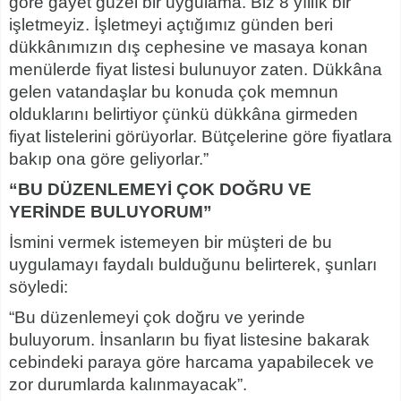
göre gayet güzel bir uygulama. Biz 8 yıllık bir
işletmeyiz. İşletmeyi açtığımız günden beri
dükkânımızın dış cephesine ve masaya konan
menülerde fiyat listesi bulunuyor zaten. Dükkâna
gelen vatandaşlar bu konuda çok memnun
olduklarını belirtiyor çünkü dükkâna girmeden
fiyat listelerini görüyorlar. Bütçelerine göre fiyatlara
bakıp ona göre geliyorlar.”
“BU DÜZENLEMEYİ ÇOK DOĞRU VE
YERİNDE BULUYORUM”
İsmini vermek istemeyen bir müşteri de bu
uygulamayı faydalı bulduğunu belirterek, şunları
söyledi:
“Bu düzenlemeyi çok doğru ve yerinde
buluyorum. İnsanların bu fiyat listesine bakarak
cebindeki paraya göre harcama yapabilecek ve
zor durumlarda kalınmayacak”.