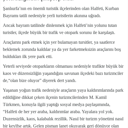
Şanlıurfa’nın en önemli turistik ilçelerinden olan Halfeti, Kurban
Bayramı tatili nedeniyle yerli turistlerin akınına uğradı.
Ancak bayram tatilinde dinlenmek için Halfeti’nin yolunu tutan
turistler, ilçede büyük bir trafik ve otopark sorunu ile karşılaştı.
Araçlarını park etmek için yer bulamayan tursitler, ya saatlerce
beklemek zorunda kaldılar ya da yer farketmeksizin araçlarını boş
buldukları ilk yere park etti.
Yeterli seviyede otoparkların olmaması nedeniyle trafikte büyük bir
kaos ve düzensizliğin yaşandığını savunan ilçedeki bazı turizmciler
de,“olan bize oluyor” diyerek dert yandı.
Yaşanan yoğun trafik nedeniyle araçların yaya kaldırımlarında park
edildiğine dikkat çeken ilçenin turizmcilerinden M. Kamil
Türkmen, konuyla ilgili yaptığı sosyal medya paylaşımında,
“Halfeti de her yer araba, kaldırımlar araba. Yayalara yol yok.
Duzensizlik, kaos, kalabalık rezillik. Nasıl bir turizm yönetimi nasıl
bir keylfse artık. Gelen pisman lanet okuyarak geri dönüyor olan