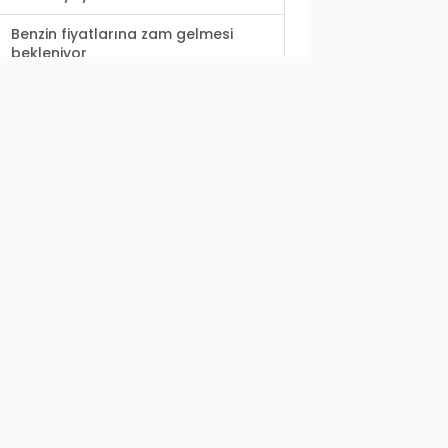
Benzin fiyatlarına zam gelmesi
bekleniyor
Kamu borçlarını yapılandırma
süresi 3 Temmuz’da...
Eyyübiye’de çalışmalar bayramda
da devam etti
MHP Urfa’nın da dahil olduğu
deprem bölgesi heyet...
Şanlıurfalılar bayramın son günü
büyükşehir...
Şanlıurfa'da yılan hikayesine
dönen trambüs çöktü!
Şanlıurfa'da yangın ormanlık
alana sıçradı!