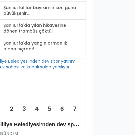
Şanlıurfalılar bayramın son günü
büyükşehir...
Şanlıurfa'da yılan hikayesine
dönen trambüs çöktü!
Şanlıurfa'da yangın ormanlık
alana sıçradı!
2
3
4
5
6
7
Haliliye Belediyesi’nden dev spor yatırımı: Okçuluk sahası ve kapalı salon yapılıyor
GÜNDEM
GÜNDEM