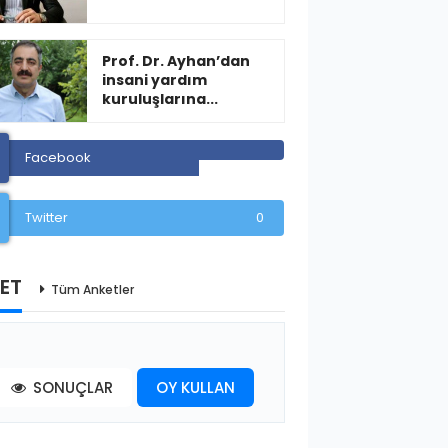
Prof. Dr. Ayhan’dan
insani yardım
kuruluşlarına...
Facebook
Twitter
0
ET
Tüm Anketler
SONUÇLAR
OY KULLAN