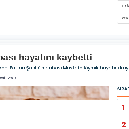
Urf
www
ası hayatını kaybetti
anı Fatma Şahin’in babası Mustafa Kıymık hayatını kayb
si 12:50
SIRA
1
2