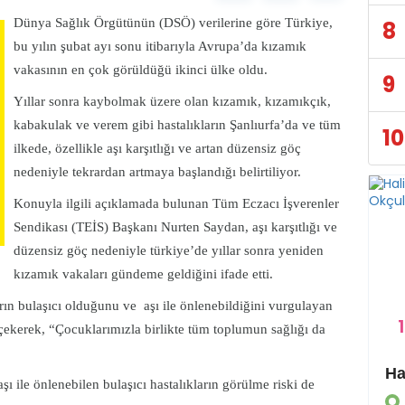
Dünya Sağlık Örgütünün (DSÖ) verilerine göre Türkiye,
8
bu yılın şubat ayı sonu itibarıyla Avrupa’da kızamık
vakasının en çok görüldüğü ikinci ülke oldu.
9
Yıllar sonra kaybolmak üzere olan kızamık, kızamıkçık,
kabakulak ve verem gibi hastalıkların Şanlıurfa’da ve tüm
10
ilkede, özellikle aşı karşıtlığı ve artan düzensiz göç
nedeniyle tekrardan artmaya başlandığı belirtiliyor.
Konuyla ilgili açıklamada bulunan Tüm Eczacı İşverenler
Sendikası (TEİS) Başkanı Nurten Saydan, aşı karşıtlığı ve
düzensiz göç nedeniyle türkiye’de yıllar sonra yeniden
kızamık vakaları gündeme geldiğini ifade etti.
rın bulaşıcı olduğunu ve aşı ile önlenebildiğini vurgulayan
1
t çekerek, “Çocuklarımızla birlikte tüm toplumun sağlığı da
Eyyübiye Kırsalında Yapılmamış Yol Kalmayacak
ı ile önlenebilen bulaşıcı hastalıkların görülme riski de
GÜNDEM