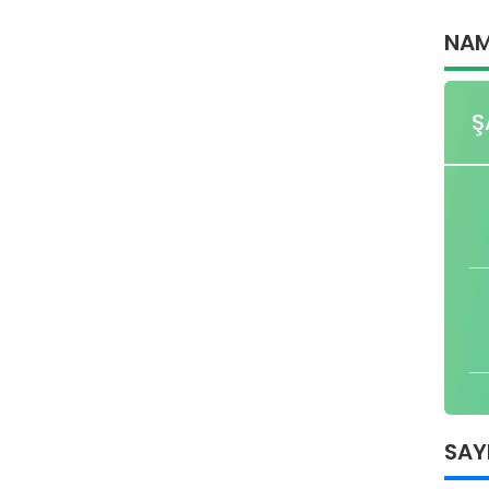
NAM
Ş
SAY