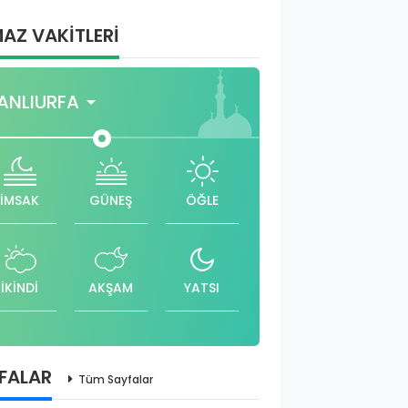
AZ VAKİTLERİ
ANLIURFA
İMSAK
GÜNEŞ
ÖĞLE
İKİNDİ
AKŞAM
YATSI
FALAR
Tüm Sayfalar