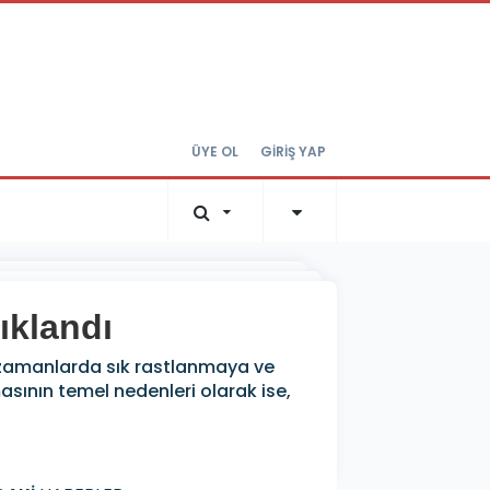
ÜYE OL
GİRİŞ YAP
ıklandı
 zamanlarda sık rastlanmaya ve
asının temel nedenleri olarak ise,